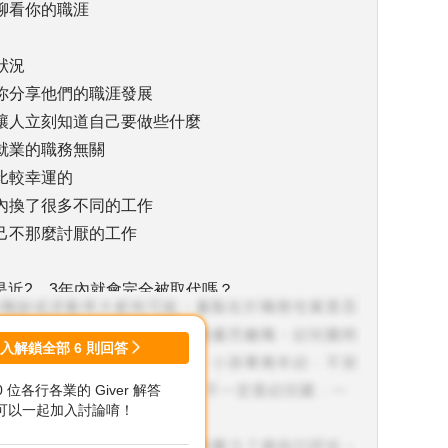
聊看你的職涯
狀況
你分享他們的職涯發展
讓人立刻知道自己要做些什麼
就業的職務無關
比較幸運的
內換了很多不同的工作
己不那麼討厭的工作
是近2、3年內就會完全被取代嗎？
那聽起來有點遠？
學其他技能嗎？同時間只能學一項？
登入解鎖全部
6
則回答
，這個想法本身就不太可靠
00 位各行各業的 Giver 解答
的資訊軟體業？
可以一起加入討論唷！
多了解產業的動向