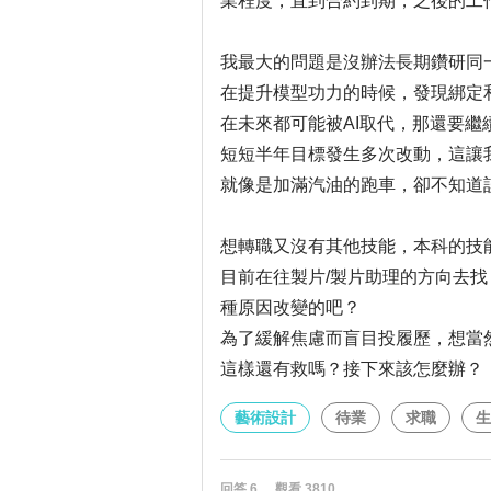
業程度，直到合約到期，之後的工
我最大的問題是沒辦法長期鑽研同
在提升模型功力的時候，發現綁定
在未來都可能被AI取代，那還要繼
短短半年目標發生多次改動，這讓
就像是加滿汽油的跑車，卻不知道
想轉職又沒有其他技能，本科的技
目前在往製片/製片助理的方向去找
種原因改變的吧？
為了緩解焦慮而盲目投履歷，想當
這樣還有救嗎？接下來該怎麼辦？
藝術設計
待業
求職
生
回答
6
觀看
3810