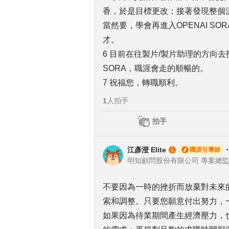
香，於是目標更改；接著發現整個
當然要，學會再進入OPENAI S
才。
6 目前在往製片/製片助理的方向
SORA，職涯會走的順暢的。
7 祝福您，轉職順利。
1
人拍手
拍手
江彥澄 Elite
職涯引導師
明知顧問股份有限公司 專案總監 | 飯
不要因為一時的挫折而放棄對未來
索和調整。只要您願意付出努力，
如果因為待業期間產生經濟壓力，