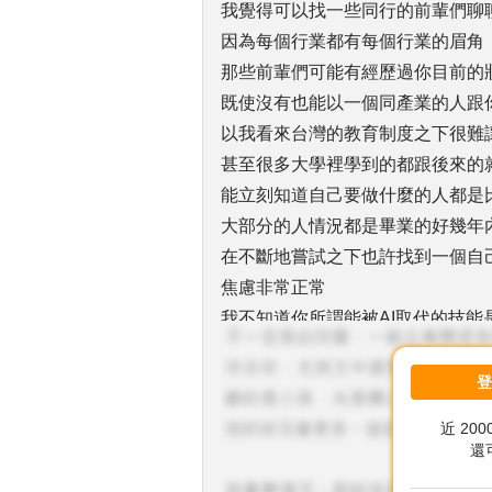
我覺得可以找一些同行的前輩們聊
因為每個行業都有每個行業的眉角
那些前輩們可能有經歷過你目前的
既使沒有也能以一個同產業的人跟
以我看來台灣的教育制度之下很難
甚至很多大學裡學到的都跟後來的
能立刻知道自己要做什麼的人都是
大部分的人情況都是畢業的好幾年
在不斷地嘗試之下也許找到一個自
焦慮非常正常
我不知道你所謂能被AI取代的技能
如果這個取代是要花個1、20年，
而且你在這2~20年間難道就不會
你想靠一項技能就讓自己做到退休
近 20
尤其是你待的是時時刻刻都在變化
還
你想讓自己處在產業前端可以先去