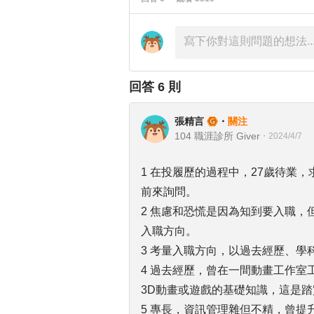
回答
6
則
張精言
・
關注
104 職涯診所 Giver
・
2024/4/7
1 在投履歷的過程中，27歲待業
前來詢問。
2 焦慮和恐慌是因為知到要入職
入職方向。
3 考量入職方向，以過去經歷、學
4 過去經歷，曾在一間動畫工作
3D動畫或遊戲的基礎知識，這是踏
5 專長，資訊管理雜但不精，曾