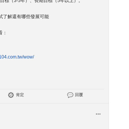
目標（3-5年）、長期目標（5年以上）。
嘗試了解還有哪些發展可能
看：
e.104.com.tw/wow/
肯定
回覆