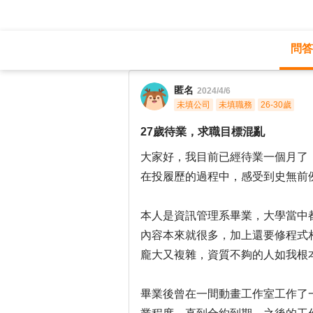
問答
職涯診所
/
藝術設計
/
匿名
2024/4/6
未填公司
未填職務
26-30歲
27歲待業，求職目標混亂
大家好，我目前已經待業一個月了
在投履歷的過程中，感受到史無前
本人是資訊管理系畢業，大學當中
內容本來就很多，加上還要修程式
龐大又複雜，資質不夠的人如我根
畢業後曾在一間動畫工作室工作了