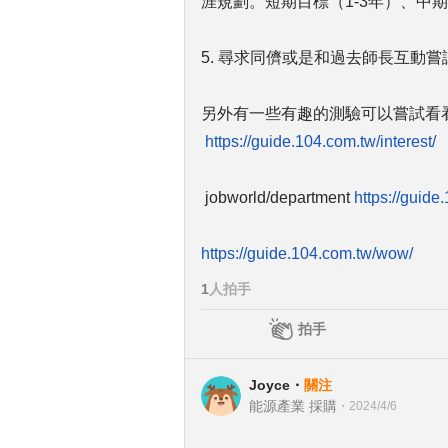
涯規劃。短期目標（1-3年）、中期
5. 尋求同儕或是和過去師長互動
另外有一些有趣的測驗可以嘗試看
https://guide.104.com.tw/interest/
jobworld/department
https://guid
https://guide.104.com.tw/wow/
1
人拍手
拍手
Joyce
・
關注
能源產業 採購
・
2024/4/6