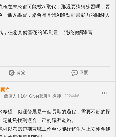
流程在未來都可能被AI取代，那還要繼續練習嗎，要
ORA，進入學習，您會是具體AI繪製動畫能力的關鍵人
去找，往您具備基礎的3D動畫，開始接觸學習
肯定
回覆
・
關注
店人 | 104 Giver職涯引導師
・
2024/4/6
的希望。職涯發展是一個長期的過程，需要不斷的探
一定能夠找到適合自己的職涯道路。
也可以考慮短期兼職工作至少能紓解生活上立即金錢