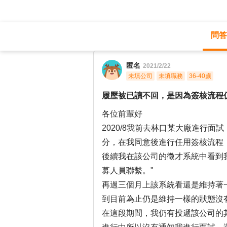
問答
職涯診所
/
製程規劃
/
匿名
2021/2/22
未填公司
未填職務
36-40歲
履歷被已讀不回，是因為簽核流程
各位前輩好
2020/8我前去林口某大廠進行
分，在我同意後進行任用簽核流程
後續我在該公司的徵才系統中看到
募人員聯繫。"
再過三個月上該系統看還是維持著
到目前為止仍是維持一樣的狀態沒
在這段期間，我仍有投遞該公司的