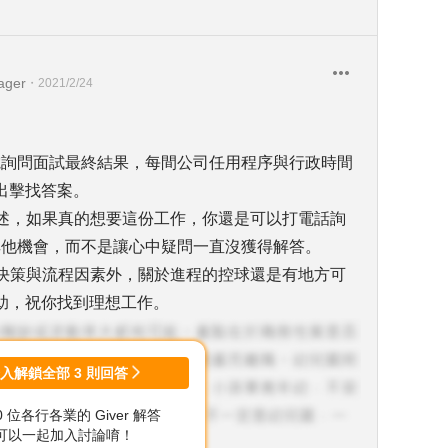
ger
・
2021/2/24
動去電詢問面試最終結果，每間公司任用程序與行政時間
出擊找答案。
上述，如果真的想要這份工作，你還是可以打電話詢
其他機會，而不是讓心中疑問一直沒獲得解答。
司決策與流程因素外，關於進程的控球還是有地方可
助，祝你找到理想工作。
登入解鎖全部
3
則回答
00 位各行各業的 Giver 解答
可以一起加入討論唷！