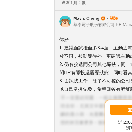
查看
1
則回覆
Mavis Cheng
・
關注
華泰電子股份有限公司 HR Mana
你好:
1. 建議面試後至多3-4週，主
皆不同，被動等待外，更建議主動
2. 仍有投遞同公司其他職缺，同
問HR有關投遞履歷狀態，同時看
3. 面試找工作，除了不可控的公
以自己掌握先發，希望回答有所幫
近 20
還