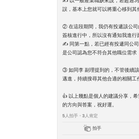
✍ 以一般產業職缺來說，若超過
誤，基本上您就可以將重心移到其
② 在這段期間，我仍有投遞該公
簽核進行中，所以沒有通知我進行
✍ 同第一點，若已經有投遞同公
是公司認為您不符合其他職位需求
③ 如同李 副理提到的，不管後續
邁進，持續搜尋其他合適的相關工
👍 以上幾點是個人的建議分享，
的方向與答案，祝好運。
5
人拍手
・
3
人肯定
拍手