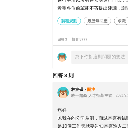
進行中所以沒有通知我進行面試，
希望各位前輩能不吝提出建議，謝
製程規劃
履歷無回應
求職
回答
3
觀看
5777
回答
3
則
林宸碩
・
關注
統一超商 人才招募主管
・
2021/2/
您好
以我在的公司為例，面試是否有錄
是10個工作天就要告知是否進入