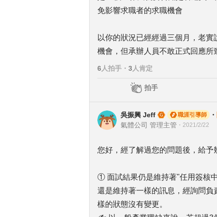
免影響求職者的求職機會
以你的狀況已經經過三個月，老實
機會，但承辦人員不敢正式回應所
6
人拍手
・
3
人肯定
拍手
吳振興 Jeff
・
職涯引導師
氣體公司 管理主管
・
2021/2/22
您好，經了解過您的問題後，給予
① 面試結果仍是維持著"任用簽核
還是維持著一樣的訊息，經詢問負
樣的狀態沒有變更。