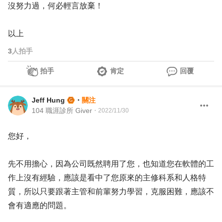
沒努力過，何必輕言放棄！
以上
3
人拍手
拍手
肯定
回覆
Jeff Hung
・
關注
104 職涯診所 Giver
・
2022/11/30
您好，
先不用擔心，因為公司既然聘用了您，也知道您在軟體的工
作上沒有經驗，應該是看中了您原來的主修科系和人格特
質，所以只要跟著主管和前輩努力學習，克服困難，應該不
會有適應的問題。