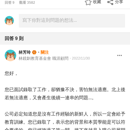
收藏
分享
回答
9
觀看
3582
回答
9
則
林芳玲
・
關注
林鏡釧教育基金會 職涯顧問
・
2022/11/30
您好，
您已面試錄取了工作，卻猶豫不決，害怕無法適應。北上後
若無法適應，又會產生後續一連串的問題...。
公司必定知道您是沒有工作經驗的新鮮人，所以一定會給予
教育訓練。您已錄取了，表示您的背景和本質學能是可以符