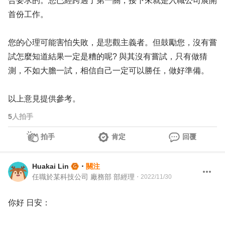
合要求的。您已經跨過了第一關，接下來就是入職公司展開
首份工作。
您的心理可能害怕失敗，是悲觀主義者。但鼓勵您，沒有嘗
試怎麼知道結果一定是糟的呢? 與其沒有嘗試，只有做猜
測，不如大膽一試，相信自己一定可以勝任，做好準備。
以上意見提供參考。
5
人拍手
拍手
肯定
回覆
Huakai Lin
・
關注
任職於某科技公司 廠務部 部經理
・
2022/11/30
你好 日安：