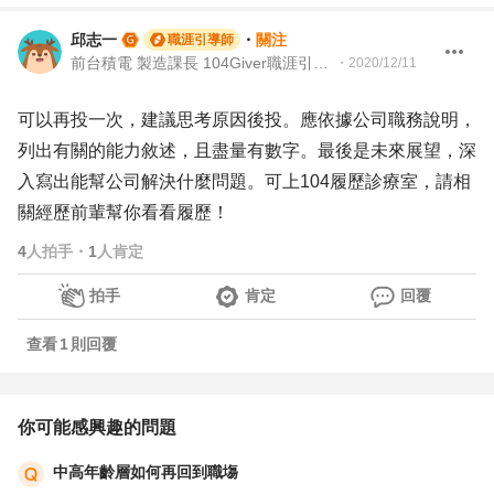
邱志一
・
關注
職涯引導師
前台積電 製造課長 104Giver職涯引導師 第003202410067號
・
2020/12/11
可以再投一次，建議思考原因後投。應依據公司職務說明，
列出有關的能力敘述，且盡量有數字。最後是未來展望，深
入寫出能幫公司解決什麼問題。可上104履歷診療室，請相
關經歷前輩幫你看看履歷！
4
人拍手
・
1
人肯定
拍手
肯定
回覆
查看
1
則回覆
你可能感興趣的問題
中高年齡層如何再回到職塲