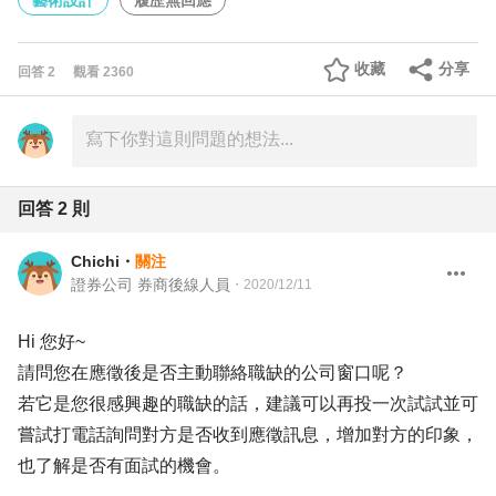
藝術設計
履歷無回應
收藏
分享
回答
2
觀看
2360
回答
2
則
Chichi
・
關注
證券公司 券商後線人員
・
2020/12/11
Hi 您好~
請問您在應徵後是否主動聯絡職缺的公司窗口呢？
若它是您很感興趣的職缺的話，建議可以再投一次試試並可
嘗試打電話詢問對方是否收到應徵訊息，增加對方的印象，
也了解是否有面試的機會。