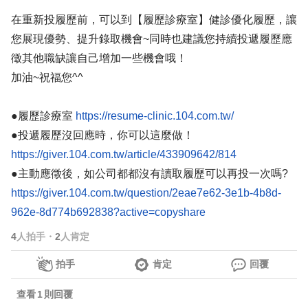
在重新投履歷前，可以到【履歷診療室】健診優化履歷，讓
您展現優勢、提升錄取機會~同時也建議您持續投遞履歷應
徵其他職缺讓自己增加一些機會哦！
加油~祝福您^^
●履歷診療室
https://resume-clinic.104.com.tw/
●投遞履歷沒回應時，你可以這麼做！
https://giver.104.com.tw/article/433909642/814
●主動應徵後，如公司都都沒有讀取履歷可以再投一次嗎?
https://giver.104.com.tw/question/2eae7e62-3e1b-4b8d-
962e-8d774b692838?active=copyshare
4
人拍手
・
2
人肯定
拍手
肯定
回覆
查看
1
則回覆