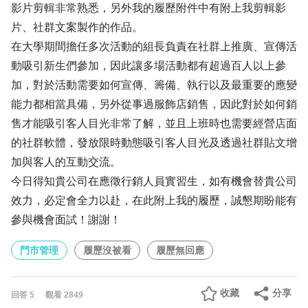
影片剪輯非常熟悉，另外我的履歷附件中有附上我剪輯影
片、社群文案製作的作品。
在大學期間擔任多次活動的組長負責在社群上推廣、宣傳活
動吸引新生們參加，因此讓多場活動都有超過百人以上參
加，對於活動需要如何宣傳、籌備、執行以及最重要的應變
能力都相當具備，另外從事過服飾店銷售，因此對於如何銷
售才能吸引客人目光非常了解，並且上班時也需要經營店面
的社群軟體，發放限時動態吸引客人目光及透過社群貼文增
加與客人的互動交流。
今日得知貴公司在應徵行銷人員實習生，如有機會替貴公司
效力，必定會全力以赴，在此附上我的履歷，誠懇期盼能有
參與機會面試！謝謝！
門市管理
履歷沒被看
履歷無回應
收藏
分享
回答
5
觀看
2849