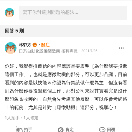
回答
5
則
林郁方
・
關注
日系自動化設備製造商 招募專員
・
2021/7/26
你好，我覺得推薦信的內容應該是要表明［為什麼我要投遞
這個工作］，也就是應徵動機的部分，可以更加凸顯，目前
看到的內容是以技能＆你認為行銷該做什麼為主，但沒有看
到為什麼你要投遞這個工作，那對公司來說其實看完是沒什
麼印象＆收穫的，自然會先考慮其他履歷，可以多參考網路
上的範例，尤其是針對［應徵動機］這部分，祝順心！
1
人拍手
・
1
人肯定
拍手
肯定
回覆