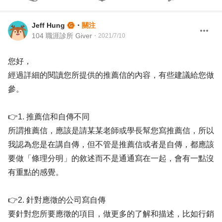
Jeff Hung
・
關注
104 職涯診所 Giver
・
2021/7/10
您好，
經過詳細的閱讀您所提供的推薦信的內容，有些建議給您做
參。
👉1. 推薦信和自傳不同
所謂推薦信，應該是請某某老師或學長幫您寫推薦信，所以
我認為您是在講自傳，但不管是推薦信或者是自傳，都應該
要做「條理分明」的敘述而不是通通寫在一起，會有一點沒
有重點的感覺。
👉2. 針對應徵的公司寫自傳
要針對您所要應徵的項目，做更多的了解和描述，比如行銷