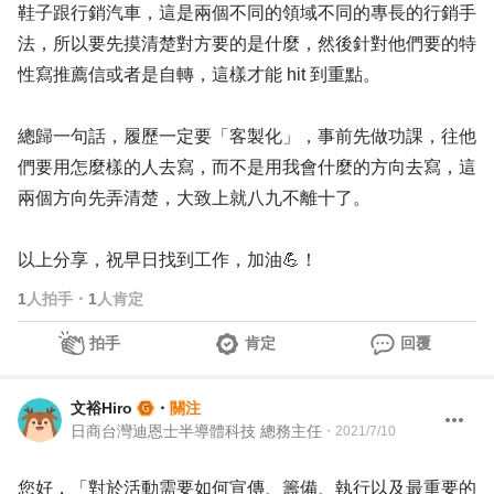
鞋子跟行銷汽車，這是兩個不同的領域不同的專長的行銷手
法，所以要先摸清楚對方要的是什麼，然後針對他們要的特
性寫推薦信或者是自轉，這樣才能 hit 到重點。
總歸一句話，履歷一定要「客製化」，事前先做功課，往他
們要用怎麼樣的人去寫，而不是用我會什麼的方向去寫，這
兩個方向先弄清楚，大致上就八九不離十了。
以上分享，祝早日找到工作，加油💪！
1
人拍手
・
1
人肯定
拍手
肯定
回覆
文裕Hiro
・
關注
日商台灣迪恩士半導體科技 總務主任
・
2021/7/10
您好，「對於活動需要如何宣傳、籌備、執行以及最重要的