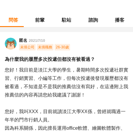
問答
前輩
駐站
諮詢
播客
職涯診所
/
門市管理
/
為什麼我的履歷多次投遞但都沒有被看過？
匿名
2021/7/10
未填公司
未填職務
26-30歲
為什麼我的履歷多次投遞但都沒有被看過？
您好！我目前是淡江大學的學生，暑期時間多次投遞社群實
習、行銷實習、小編等工作，但每次投遞後發現履歷都沒有
被看過，不知道是不是我的推薦信沒有寫好，在這邊附上我
推薦信的內容再請您給我建議了謝謝！
您好，我叫XXX，目前就讀淡江大學XX係，曾經就職過一
年半的門市行銷人員。
因為科系關係，因此擅長運用office軟體、繪圖軟體製作、