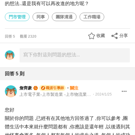
的想法..還是我有可以再改進的地方呢？
門市管理
同事
團隊溝通
工作職場
收藏
分享
回答
5
觀看
2320
回答
5
則
詹齊豪
・
關注
職涯引導師
上市電子業-上市製造業 -上市物流業 -上市餐飲服務業 104 Giver 職涯引導師 第003202410005號
・
2024/1/25
您好
關於你的問題 ,已經有在其他地方回答過了 ,你可以參考 ,團
體生活中本來就什麼問題都有 ,你應該是還年輕 ,以後遇到其