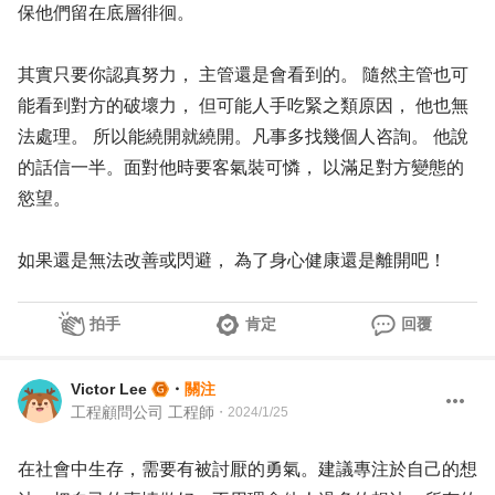
保他們留在底層徘徊。
其實只要你認真努力， 主管還是會看到的。 隨然主管也可
能看到對方的破壞力， 但可能人手吃緊之類原因， 他也無
法處理。 所以能繞開就繞開。凡事多找幾個人咨詢。 他說
的話信一半。面對他時要客氣裝可憐， 以滿足對方變態的
慾望。
如果還是無法改善或閃避， 為了身心健康還是離開吧！
拍手
肯定
回覆
Victor Lee
・
關注
工程顧問公司 工程師
・
2024/1/25
在社會中生存，需要有被討厭的勇氣。建議專注於自己的想