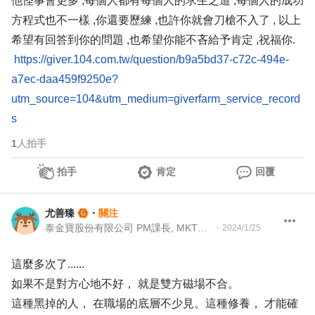
他怪事會更多 ,每個人都有每個人的求生之道 ,每個人的成功
方程式也不一樣 ,你還要歷練 ,也許你就會刀槍不入了 , 以上
希望有回答到你的問題 ,也希望你能不吝給予肯定 ,祝福你.
https://giver.104.com.tw/question/b9a5bd37-c72c-494e-
a7ec-daa459f9250e?
utm_source=104&utm_medium=giverfarm_service_record
s
1
人拍手
拍手
肯定
回覆
尤善臻
・
關注
泰⾦寶股份有限公司 PM課⾧, MKT課⾧
・
2024/1/25
這麼多次了......
如果不是對方心地不好， 就是雙方磁場不合。
這種黑掉的人， 在職場的底層不少見。這種修養， 才能確