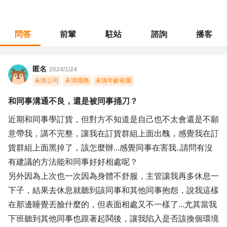
問答
前輩
駐站
諮詢
播客
職涯診所
/
門市管理
/
和同事溝通不良，還是被同事捅刀？
匿名
2024/1/24
未填公司
未填職務
未填年齡範圍
和同事溝通不良，還是被同事捅刀？
近期和同事學訂貨，但對方不知道是自己也不太會還是不願
意帶我，講不完整，讓我在訂貨群組上面出醜，感覺我在訂
貨群組上面黑掉了，該怎麼辦...感覺同事在害我..請問有沒
有建議的方法能和同事好好相處呢？
另外因為上次也一次因為身體不舒服，主管讓我再多休息一
下子，結果去休息就聽到該同事和其他同事抱怨，說我這樣
在那邊睡覺丟臉什麼的，但表面相處又不一樣了...尤其當我
下班聽到其他同事也跟著起鬨後，讓我陷入是否該換個環境