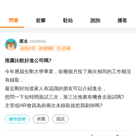
問答
前輩
駐站
諮詢
播客
職涯診所
/
操作技術
/
推薦比較好進公司嗎?
匿名
2025/9/25
未填公司
未填職務
21-25歲
推薦比較好進公司嗎?
今年應屆生剛大學畢業，前幾個月投了兩次相同的工作都沒
有錄取，
最近剛好知道家人有認識的朋友可以介紹進去，
想問一下短時間面試三次，第三次推薦有機會去面試嗎?
主管或HR會因為前兩次未錄取就把我刷掉嗎?
操作技術
求職
面試