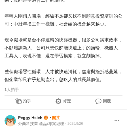
果，真的是不適合工作的環境。
年輕人剛踏入職場，經驗不足卻又找不到願意投資培訓的公
司；中壯年換工作一樣難，社會給的機會越來越少。
現今職場就是台不停運轉的快篩機器，很多公司講求效率，
不願培訓新人，公司只想快篩能快速上手的齒輪、機器人、
工具人，表現不佳、還在學習摸索，就立刻換掉。
整個職場惡性循環，人才被快速消耗，焦慮與挫折感蔓延，
但企業卻只在乎短期產出，忽略人的成長與價值。
1
人拍手
拍手
肯定
回覆
Peggy Hsieh
・
關注
外商科技業 產品/專案經理
・
2025/9/26