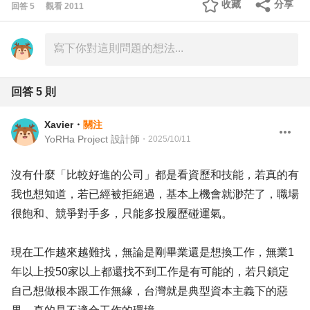
收藏
分享
回答
5
觀看
2011
回答
5
則
Xavier
・
關注
YoRHa Project 設計師
・
2025/10/11
沒有什麼「比較好進的公司」都是看資歷和技能，若真的有
我也想知道，若已經被拒絕過，基本上機會就渺茫了，職場
很飽和、競爭對手多，只能多投履歷碰運氣。
現在工作越來越難找，無論是剛畢業還是想換工作，無業1
年以上投50家以上都還找不到工作是有可能的，若只鎖定
自己想做根本跟工作無緣，台灣就是典型資本主義下的惡