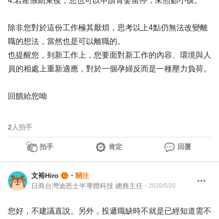
4.若產假結束後，您也可以申請育嬰留停，來照顧小孩。
除非您對於這份工作極其厭煩，思考以上4點仍無法改變離
職的想法，當然也是可以離職的。
也提醒您，到新工作上，您要面對新工作的內容、環境與人
員的相處上重新適應，對於一個孕婦反而是一種壓力負荷。
回饋給您呦
2
人拍手
拍手
肯定
回覆
文裕Hiro
・
關注
日商台灣迪恩士半導體科技 總務主任
・
2020/5/20
您好，不建議直說。另外，投遞職缺時不就是已經知道需不