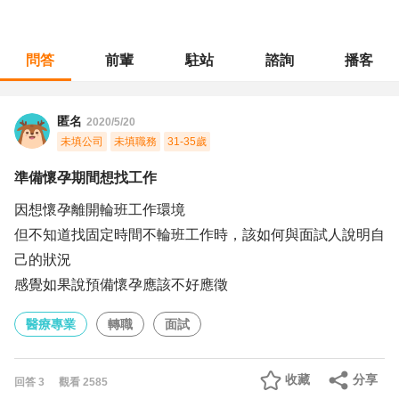
問答
前輩
駐站
諮詢
播客
職涯診所
/
醫療專業
/
準備懷孕期間想找工作
匿名
2020/5/20
未填公司
未填職務
31-35歲
準備懷孕期間想找工作
因想懷孕離開輪班工作環境
但不知道找固定時間不輪班工作時，該如何與面試人說明自
己的狀況
感覺如果說預備懷孕應該不好應徵
醫療專業
轉職
面試
收藏
分享
回答
3
觀看
2585