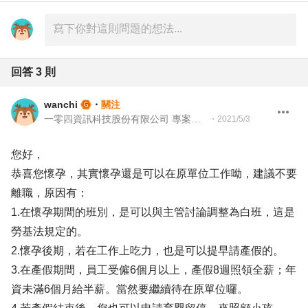
回答
3
則
wanchi
・
關注
一零四資訊科技股份有限公司 專案經理
・
2021/5/3
您好，
恭喜您懷孕，其實懷孕還是可以在原單位工作呦，建議不要
離職，原因有：
1.在懷孕期間的班別，是可以與主管討論調整為白班，這是
勞基法規定的。
2.懷孕後期，若在工作上吃力，也是可以提早請產假的。
3.在產假期間，員工受僱6個月以上，產假8週照領全薪；年
資未滿6個月給半薪。當然要繼續待在原單位囉。