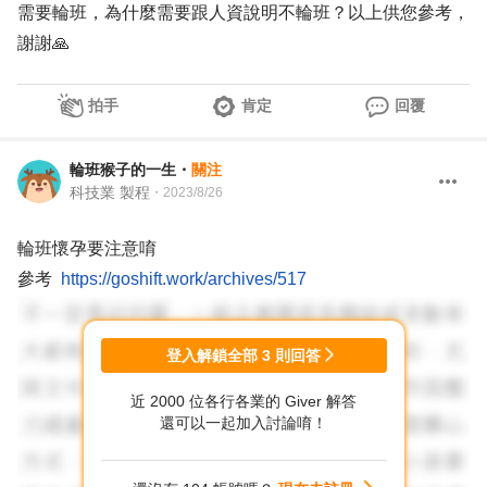
需要輪班，為什麼需要跟人資說明不輪班？以上供您參考，
謝謝🙏
拍手
肯定
回覆
輪班猴子的一生
・
關注
科技業 製程
・
2023/8/26
輪班懷孕要注意唷
參考
https://goshift.work/archives/517
登入解鎖全部
3
則回答
近 2000 位各行各業的 Giver 解答
還可以一起加入討論唷！