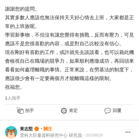
謝謝您的提問。
其實多數人應該也無法保持天天好心情去上班，大家都是正
常的上班族呢。
學習新事物，不但沒有讓您覺得有挑戰，反而有壓力，可見
應該不是您很喜歡的內容，或是對自己比較沒有信心。
現在剛好有喜歡的工作，或許就先去談談看，也可以藉此機
會檢視自己在職場的競爭力，如果順利應徵成功，再回頭來
看看如何處理離職的事情。正常來說，在勞基法的制度下，
應該很少會有一定要兩個月才能離職這樣的限制。
祝福您。
1
人拍手
拍手
肯定
回覆
黃志堅
・
關注
雲科大巨量資料研究中心 研究員
・
2020/8/29