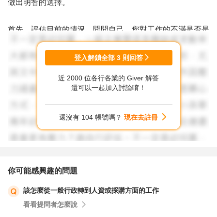
做出明智的選擇。
首先，評估目前的情況。問問自己，您對工作的不滿是否是
暫時的情緒波動還是持續存在的問題？有時候，我們可能會
經歷一段時間的低潮，但隨著情緒的穩定和一些調整，可能
登入解鎖全部
3
則回答
會再次找回對工作的滿足感。試著分辨出是工作本身引起的
近 2000 位各行各業的 Giver 解答
不開心還是其他因素所導致的情緒。
還可以一起加入討論唷！
其次，考慮您的長期幸福和事業發展。思考這份有興趣的工
還沒有 104 帳號嗎？
現在去註冊
作是否真正符合您的職業目標和興趣。如果它提供了更好的
發展機會和工作環境，可能值得考慮放棄目前的工作。
此外，也要考慮離職和交接的相關事宜。確保你了解您目前
你可能感興趣的問題
工作的合約條款和離職程序，以免遭受不必要的壓力或困
該怎麼從一般行政轉到人資或採購方面的工作
擾。同時，評估新工作的時間表和面試進度，看是否能夠符
看看提問者怎麼說
合您目前的情況。