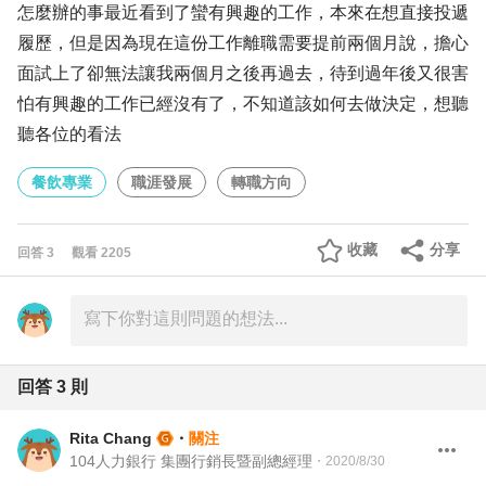
怎麼辦的事最近看到了蠻有興趣的工作，本來在想直接投遞
履歷，但是因為現在這份工作離職需要提前兩個月說，擔心
面試上了卻無法讓我兩個月之後再過去，待到過年後又很害
怕有興趣的工作已經沒有了，不知道該如何去做決定，想聽
聽各位的看法
餐飲專業
職涯發展
轉職方向
收藏
分享
回答
3
觀看
2205
回答
3
則
Rita Chang
・
關注
104人力銀行 集團行銷長暨副總經理
・
2020/8/30