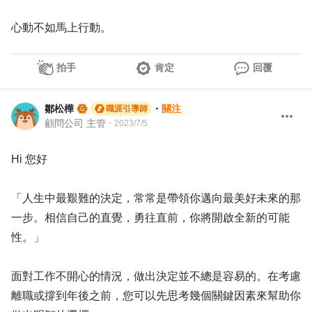
心動不如馬上行動。
拍手
肯定
回覆
鄒松樺
・
關注
職涯引導師
顧問公司 主管
・
2023/7/5
Hi 您好
「人生中最艱難的決定，常常是帶領你邁向最美好未來的那
一步。相信自己的直覺，勇往直前，你將開啟全新的可能
性。」
面對工作不開心的情況，做出決定並不總是容易的。在考慮
離職或撐到年後之前，您可以先思考幾個關鍵因素來幫助你