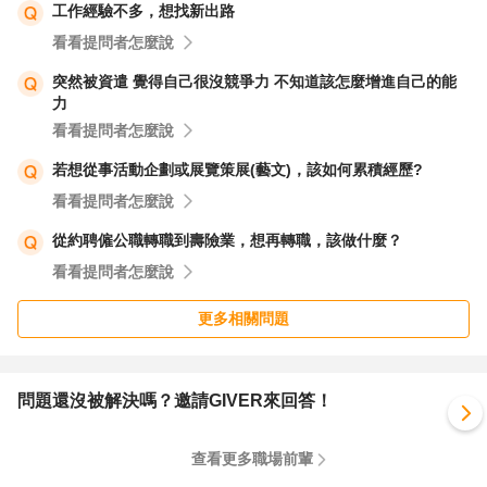
工作經驗不多，想找新出路
最重要的是聆聽內心的聲音。相信自己的直覺和感受。如果
看看提問者怎麼說
您覺得當下的工作無法給您帶來真正的幸福和滿足，或者你
突然被資遣 覺得自己很沒競爭力 不知道該怎麼增進自己的能
有強烈的興趣和渴望去追求新的機會，那麼或許是時候考慮
力
轉換職業道路了。
看看提問者怎麼說
若想從事活動企劃或展覽策展(藝文)，該如何累積經歷?
以上回覆，希望能幫助你在做出決定時保持勇氣和自信：）
看看提問者怎麼說
從約聘僱公職轉職到壽險業，想再轉職，該做什麼？
ＪＴ
看看提問者怎麼說
更多相關問題
問題還沒被解決嗎？邀請GIVER來回答！
查看更多職場前輩