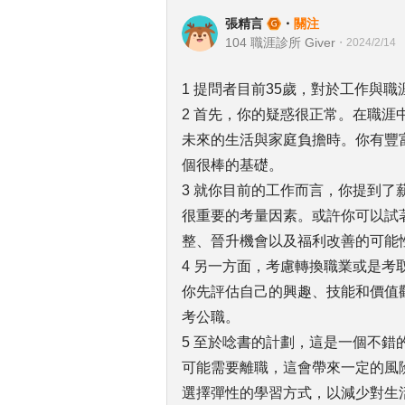
張精言
・
關注
104 職涯診所 Giver
・
2024/2/14
1 提問者目前35歲，對於工作與
2 首先，你的疑惑很正常。在職
未來的生活與家庭負擔時。你有豐
個很棒的基礎。
3 就你目前的工作而言，你提到
很重要的考量因素。或許你可以試
整、晉升機會以及福利改善的可能
4 另一方面，考慮轉換職業或是
你先評估自己的興趣、技能和價值
考公職。
5 至於唸書的計劃，這是一個不
可能需要離職，這會帶來一定的風
選擇彈性的學習方式，以減少對生