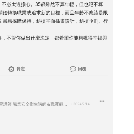
，不必太過擔心。35歲雖然不算年輕，但也絕不算
開始轉換職業或追求新的目標，而且年齡不應該是限
文書籍採購保持，斜槓平面插畫設計，斜槓企劃、行
道路，不管你做出什麼決定，都希望你能夠獲得幸福與
肯定
回覆
教育部-部定講師 勞動部-勞動教育講師 職業安全衛生講師＆職涯顧問＆ 教育訓練顧問＆人生教練
・
2024/2/14