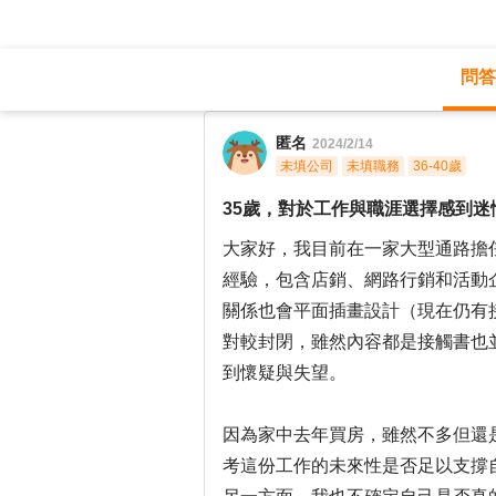
問答
職涯診所
/
藝術設計
/
匿名
2024/2/14
未填公司
未填職務
36-40歲
35歲，對於工作與職涯選擇感到迷
大家好，我目前在一家大型通路擔任
經驗，包含店銷、網路行銷和活動
關係也會平面插畫設計（現在仍有
對較封閉，雖然內容都是接觸書也
到懷疑與失望。
因為家中去年買房，雖然不多但還
考這份工作的未來性是否足以支撐