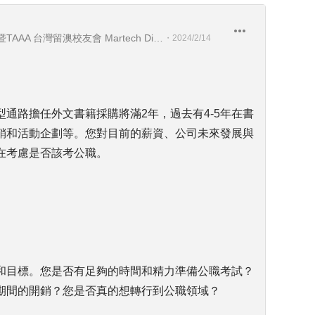
Seadiving Holidays 喜潛水假期暨TAAA 台灣留澳校友會 Martech Director 行銷科技長暨TAAA 理事
・
2024/2/14
通路擔任外文書籍採購將滿2年，過去有4-5年在書
銷和活動企劃等。您對目前的薪資、公司未來發展與
在考慮是否該考公職。
和目標。您是否有足夠的時間和精力準備公職考試？
期間的開銷？您是否真的想轉行到公職領域？