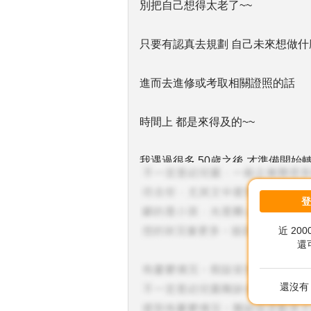
別把自己想得太老了~~
只要有認真去規劃 自己未來想做什
進而去進修或考取相關證照的話
時間上 都是來得及的~~
我遇過很多 50歲之後 才準備開始
成功案例也不少~~
近 20
給自己多點信心 「做 就對了」
還
加油!!
還沒有 