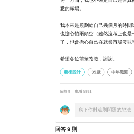
另一方面，我也不確定自己是否真
悉的職場。
我本來是規劃給自己幾個月的時間
也擔心怕兩頭空（雖然沒考上也是
了，也會擔心自己在就業市場沒競
希望各位前輩指教，謝謝。
藝術設計
35歲
中年職涯
回答
9
觀看
5891
回答
9
則