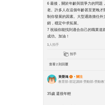
6 最後，關於年齡與競爭力的問題
老。許多人在這個年齡甚至更晚才
制你發展的因素。大型通路擔任外
銷，穩定中求拓展。
7 祝福你能找到適合自己的職業
成功。加油！
1
人拍手
拍手
查看
2
則回覆
黃榮鴻
・
關注
35歲 還很年輕