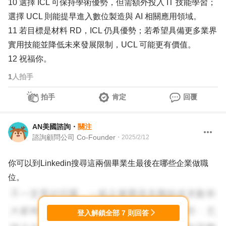
10 選擇 ICL 可保持學術優勢，但需額外投入 IT 技能學習；
選擇 UCL 則能提早進入數位製造與 AI 相關應用領域。
11 若目標是材料 RD，ICL 仍具優勢；若希望具備更多業界
實用技能並降低未來發展限制，UCL 可能更有價值。
12 祝福你。
1
人拍手
拍手
肯定
回覆
AN美國諮詢
・
關注
諮詢顧問公司 Co-Founder
・
2025/2/12
你可以到Linkedin搜尋這兩個畢業生最後在哪些企業做職
位。
登入解鎖全部
7
則回答