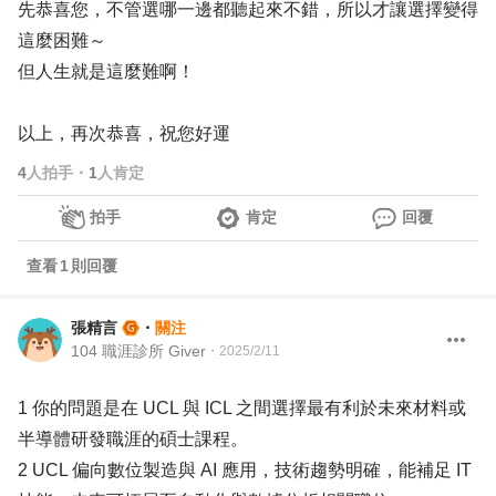
先恭喜您，不管選哪一邊都聽起來不錯，所以才讓選擇變得
這麼困難～
但人生就是這麼難啊！
以上，再次恭喜，祝您好運
4
人拍手
・
1
人肯定
拍手
肯定
回覆
查看
1
則回覆
張精言
・
關注
104 職涯診所 Giver
・
2025/2/11
1 你的問題是在 UCL 與 ICL 之間選擇最有利於未來材料或
半導體研發職涯的碩士課程。
2 UCL 偏向數位製造與 AI 應用，技術趨勢明確，能補足 IT