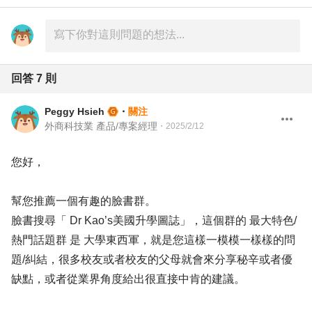
回答
7
則
Peggy Hsieh
・
關注
外商科技業 產品/專案經理
・
2025/2/12
您好，
幫您推薦一個有趣的臉書群。
臉書搜尋「 Dr Kao’s美國升學圖誌」，這個群的 最大特色/
熱門話題群 是 大學東西軍，就是您這樣一模模一樣樣的問
題/糾結，很多校友或者校友的父母就會來分享秘辛或者優
缺點，或者從業界角度給出很直接中肯的建議。