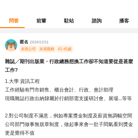
問答
前輩
駐站
諮詢
播客
職涯診所
/
行政總務
/
雜誌╱期刊出版業・行政總務想換工作卻不知道要從是甚麼工作?
匿名
2020/12/11
未填公司
未填職務
41-45歲
雜誌╱期刊出版業・行政總務想換工作卻不知道要從是甚麼
工作?
1.大學 資訊工程
工作經驗有門市銷售、櫃台會計、行政、會計助理
現職雜誌行政出納隸屬於行銷部需支援研討會、展場...等等
2.對公司制度不滿意，例如專案獎金制度及薪資無調幅空間
公司部門做事無規章制度，做起事來會一肚子悶氣看到獎金
更是覺得不值