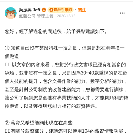
吳振興 Jeff
・
關注
職涯引導師
氣體公司 管理主管
・
2020/12/12
您好，經了解過您的問題後，給予幾點建議如下。
① 知道自己沒有甚麼特殊一技之長，但還是想在明年換一
個跑道
✍🏻 以文章的內容來看，您對於行政文書職已經有相當多的
經驗，並非沒有一技之長，只是因為30~40歲重視的是在於
個人技能的提升，包含文書作業的能力、數字分析的能力，
甚至是針對公司制度的改善建議能力，您都需要進行訓練，
讓公司了解到您是個擁有專業技能的人才，才能夠順利的轉
換跑道，以及獲得與您能力相符的薪資待遇。
② 薪資又希望能夠比現在在高些
✍🏻有關於薪資部分，建議您可以使用104的薪資情報功能，