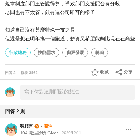
規章制度部門主管說得算，導致部門支援配合有分歧
老闆也有不太管，錢有進公司即可的樣子
知道自己沒有甚麼特殊一技之長
但還是想在明年換一個跑道，薪資又希望能夠比現在在高些
行政總務
技能需求
職涯發展
轉職
收藏
分享
回答
2
觀看
3563
回答
2
則
張精言
・
關注
104 職涯診所 Giver
・
2020/12/11