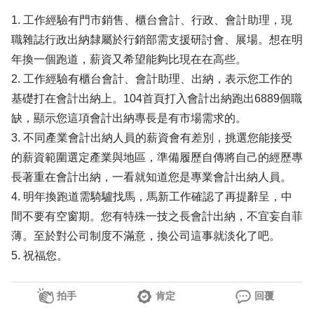
1. 工作經驗有門市銷售、櫃台會計、行政、會計助理，現
職雜誌行政出納隸屬於行銷部需支援研討會、展場。想在明
年換一個跑道，薪資又希望能夠比現在在高些。
2. 工作經驗有櫃台會計、會計助理、出納，表示您工作的
基礎打在會計出納上。104首頁打入會計出納跑出6889個職
缺，顯示您這項會計出納專長是有市場需求的。
3. 不同產業會計出納人員的薪資會有差別，挑選您能接受
的薪資範圍選定產業與地區，準備履歷自傳將自己的經歷專
長著重在會計出納，一看就知道您是專業會計出納人員。
4. 明年換跑道需騎驢找馬，馬新工作確認了再提辭呈，中
間不要有空窗期。您有特殊一技之長會計出納，不宜妄自菲
薄。至於對公司制度不滿意，換公司這事就淡化了吧。
5. 祝福您。
拍手
肯定
回覆