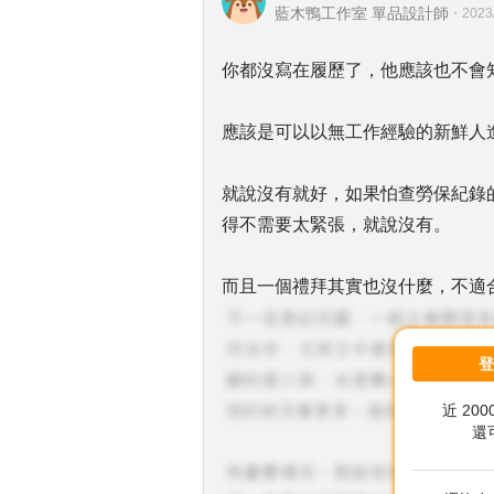
藍木鴨工作室 單品設計師
・
2023
你都沒寫在履歷了，他應該也不會
應該是可以以無工作經驗的新鮮人
就說沒有就好，如果怕查勞保紀錄
得不需要太緊張，就說沒有。
而且一個禮拜其實也沒什麼，不適
近 20
還