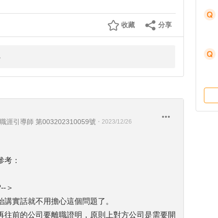
收藏
分享
職涯引導師 第003202310059號
・
2023/12/26
參考：
-＞
始講實話就不用擔心這個問題了。
再往前的公司要離職證明，原則上對方公司是需要開