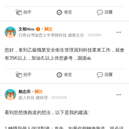
拍手
肯定
回覆
文裕Hiro
・
關注
日商台灣迪恩士半導體科技 總務主任
・
2020/8/4
您好，拿到乙級職業安全衛生管理員到科技業來工作，就會
有35K以上，加油💪以上供您參考，謝謝🙏
拍手
肯定
回覆
賴志宗
・
關注
捷人科技 總經理
・
2023/2/26
看到您想換跑道的想法，以下是我的建議:
1.轉職與個人強項對接：首先，如果你想轉換跑道，就必須