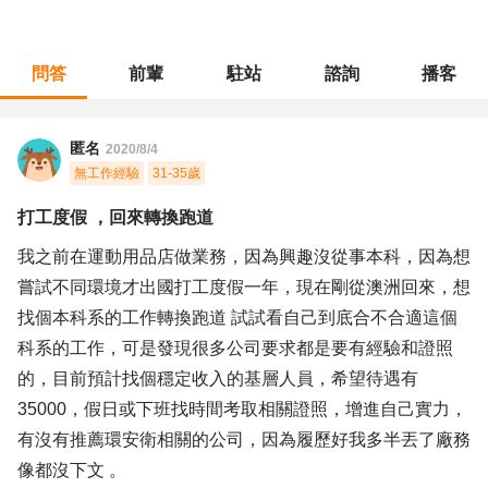
問答
前輩
駐站
諮詢
播客
職涯診所
/
環境衛生
/
打工度假 ，回來轉換跑道
匿名
2020/8/4
無工作經驗
31-35歲
打工度假 ，回來轉換跑道
我之前在運動用品店做業務，因為興趣沒從事本科，因為想
嘗試不同環境才出國打工度假一年，現在剛從澳洲回來，想
找個本科系的工作轉換跑道 試試看自己到底合不合適這個
科系的工作，可是發現很多公司要求都是要有經驗和證照
的，目前預計找個穩定收入的基層人員，希望待遇有
35000，假日或下班找時間考取相關證照，增進自己實力，
有沒有推薦環安衛相關的公司，因為履歷好我多半丟了廠務
像都沒下文 。