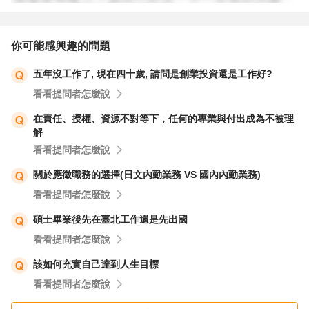
(勞動部產業人才投資方案或是政府環安認證培訓)和準備，
嘗試在自己的履歷中突顯你已經獲得的證照和將來打算取得
你可能感興趣的問題
的證照。
五年沒工作了, 現在四十歲, 請問是創業投資還是工作好?
看看提問者怎麼說
4.職缺與工作需求機會：你可以考慮應徵環安衛相關的公
司，但要注意選擇符合自己專業背景和興趣的公司。可以透
在責任、授權、資源不對等下，任何的專業與付出成為不被理
解
過在網路上尋找相關職缺，或者透過人脈關係和求職平台尋
看看提問者怎麼說
找適合的工作機會。在應徵時，注意檢查自己的履歷和自
傳，以確保它們符合該職位的要求和期望。此外，也可以考
關於應徵職務的選擇(日文內勤業務 VS 國內內勤業務)
慮參加一些勞動部台灣就業通職業訓練或在職課程，提升自
看看提問者怎麼說
己的求職能力和自信心。
碩士畢業後先在臺北工作還是先出國
看看提問者怎麼說
該如何充實自己達到人生目標
看看提問者怎麼說