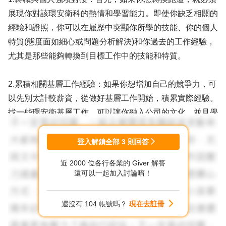
展現你對該環安衛科的熱情和學習能力。即使你缺乏相關的
經驗和證照，你可以在履歷中突顯你所學的技能、你的個人
特質(態度面如細心或問題分析解決)和你過去的工作經驗，
尤其是那些能夠轉換到目標工作中的技能和特質。
2.累積相關基層工作經驗：如果你想增加自己的競爭力，可
以先別太計較薪資，從做好基層工作開始，積累實際經驗。
找一些環安衛基層工作，可以讓你融入公司的文化，並且學
習到一些實際的知識和技能。你也可以在這個過程中表現出
你的學習能力和努力，讓公司看到你的潛力，再慢慢升遷上
登入解鎖全部
3
則回答
去。
近 2000 位各行各業的 Giver 解答
還可以一起加入討論唷！
3.證照力與學習加持：考取相關環安衛甲乙級證照也是一個
不錯的選擇，可以提升自己的競爭力和價值。但是在這之
還沒有 104 帳號嗎？
現在去註冊
前，你可以先了解一下目標工作需要哪些證照，以及證照的
考試方式和要求。然後，你可以利用假日或下班時間學習