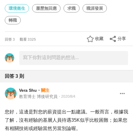
環境衛生
履歷無回應
求職
職涯發展
轉職
收藏
分享
回答
3
觀看
3325
回答
3
則
Vera Shu
・
關注
教育博士 博後研究員
・
2020/8/4
您好，這邊是對您的薪資提出一點建議。一般而言，根據我
了解，沒有經驗的基層人員待遇35K似乎比較困難；如果您
有相關技術或經驗當然另當別論喔。