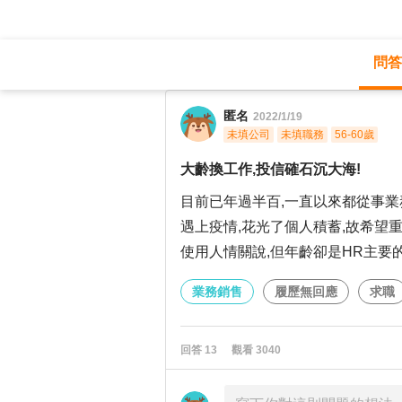
問答
職涯診所
/
業務銷售
/
匿名
2022/1/19
未填公司
未填職務
56-60歲
大齡換工作,投信確石沉大海!
目前已年過半百,一直以來都從事業
遇上疫情,花光了個人積蓄,故希望
使用人情關說,但年齡卻是HR主要的
業務銷售
履歷無回應
求職
回答
13
觀看
3040