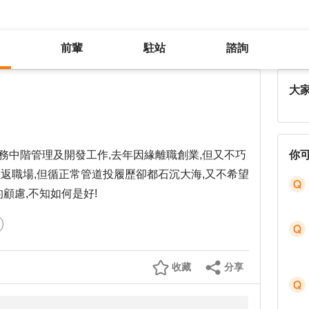
前輩
駐站
諮詢
大齡換工作,投信確石沉大海!
大
務中階管理及開發工作,去年因緣離職創業,但又不巧
你
重返職場,但循正常管道投履歷卻都石沉大海,又不希望
顧慮,不知如何是好!
收藏
分享