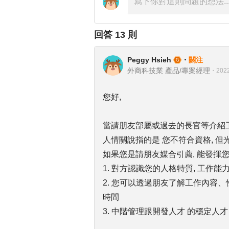
回答
13
則
Peggy Hsieh
・
關注
外商科技業 產品/專案經理
・
2022
您好,
當請朋友部屬或過去的長官等介紹工
人情關說指的是 您不符合資格, 
如果您是請朋友媒合引薦, 能發揮您
1. 對方認識您的人格特質, 工作能
2. 您可以透過朋友了解工作內容、性
時間
3. 中階管理跟開發人才 的穩定人才 