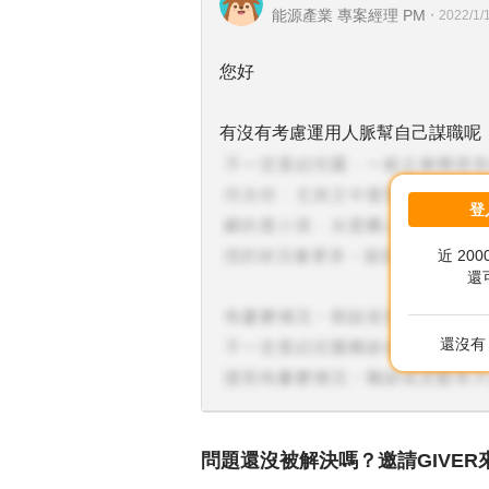
能源產業 專案經理 PM
・
2022/1/
您好
有沒有考慮運用人脈幫自己謀職呢
登
近 20
還
還沒有 
問題還沒被解決嗎？邀請GIVER