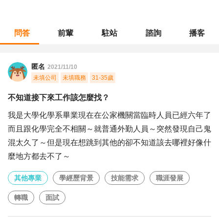
問答
前輩
駐站
諮詢
播客
職涯診所
/
其他專業
/
不知道接下來工作該怎麼找？
匿名
2021/11/10
未填公司
未填職務
31-35歲
不知道接下來工作該怎麼找？
我是大學化學系畢業現在在公家機關當臨時人員已經六年了
而且跟化學完全不相關～就普通外勤人員～突然發現自己鬼
混太久了～但是現在想跳到其他的卻不知道該去哪裡好像什
麼地方都去不了～
其他專業
學經歷背景
技能需求
職涯發展
轉職
面試