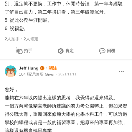
別，選定就不更換，工作中，休閒時苦讀，第一年考經驗，
了解自己實力，第二年拚拚看，第三年破釜沉舟。
5. 從此公務生涯開展。
6. 祝福您。
2
人拍手
・
2
人肯定
拍手
肯定
回覆
Jeff Hung
・
關注
104 職涯診所 Giver
・
2021/11/11
您好，
能夠在六年以內提出這樣的思考，我覺得都還來得及。
一個方向就像精言老師所建議的努力考公職轉正，但如果覺
得公職太難，重新回來修煉大學的化學本科工作，可以透過
學校的學程或者是一般的補習專業，把原來的專業再加強，
這樣還有機會轉回專業，。