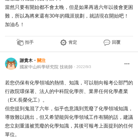
當然只要有開始都不會太晚，但是如果再過六年以後會更困
難，所以為將來還有30年的職涯規劃，就請現在開始吧！
加油💪！
拍手
肯定
回覆
謝貴木
・
關注
國家中山科學研究院 技術師
・
2022/9/3
若您仍保有化學領域的熱情、知識，可以朝向報考公部門的
行政院環保署、法人的中科院化學所、業界任何化學產業
（EX.長榮化工）。
但您提到鬼混了六年，似乎也意識到荒廢了化學領域知識，
導致難以跳出，但又希望能與化學領域工作有關的話，建議
您立刻重溫被荒廢的化學知識，其後可報考上面提到的任何
單位。