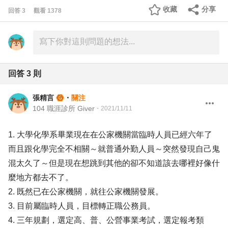
收藏
分享
回答
3
觀看
1378
回答
3
則
張精言
・
關注
104 職涯診所 Giver
・
2021/11/11
1. 大學化學系畢業現在在公家機關當臨時人員已經六年了
而且跟化學完全不相關～就普通外勤人員～突然發現自己鬼
混太久了～但是現在想跳到其他的卻不知道該去哪裡好像什
麼地方都去不了。
2. 既然已在公家機關，就往公家機關發展。
3. 目前屬臨時人員，目標轉正職公務員。
4. 三年規劃，選定高、普、公營事業考試，選定報考類