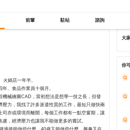
前輩
駐站
諮詢
我該繼續嘗試更多的工作嗎?
大
你
、火鍋店一年半。
四年、食品作業員十個月。
程機械繪圖CAD，當初想法是想學一技之長，但發
濟壓力，我找了許多派遣性質的工作，最短只做快兩
上司亦或環境而離開，每個工作都有一點空窗期，讓
焦慮，經濟壓力也讓我不能做更多的嘗試。
0歲過後能做些什麼，40歲又能做些什麼，興趣又在