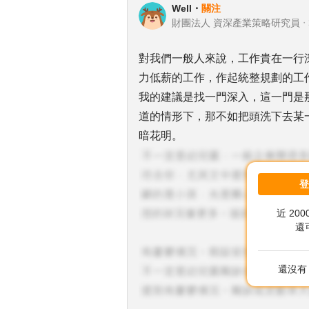
Well
・
關注
財團法人 資深產業策略研究員
・
對我們一般人來說，工作貴在一行
力低薪的工作，作起統整規劃的工
我的建議是找一門深入，這一門是
道的情形下，那不如把頭洗下去某
暗花明。
近 20
還
還沒有 