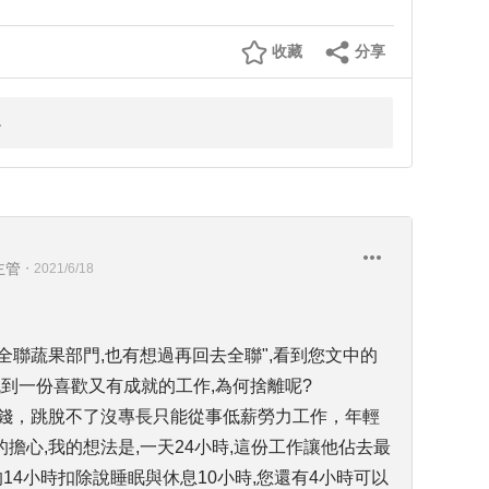
收藏
分享
主管
・
2021/6/18
全聯蔬果部門,也有想過再回去全聯",看到您文中的
找到一份喜歡又有成就的工作,為何捨離呢?
金錢，跳脫不了沒專長只能從事低薪勞力工作，年輕
擔心,我的想法是,一天24小時,這份工作讓他佔去最
的14小時扣除說睡眠與休息10小時,您還有4小時可以