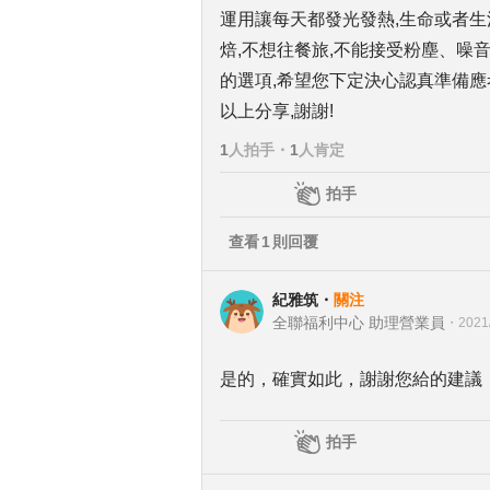
運用讓每天都發光發熱,生命或者生
焙,不想往餐旅,不能接受粉塵、噪
的選項,希望您下定決心認真準備應
以上分享,謝謝!
1
人拍手
・
1
人肯定
拍手
查看
1
則回覆
紀雅筑
・
關注
全聯福利中心 助理營業員
・
2021
是的，確實如此，謝謝您給的建議
拍手