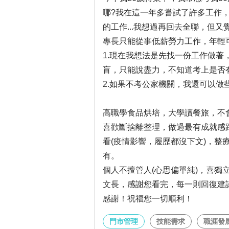
哪?我在這一年多嘗試了許多工作
的工作...我想過再回去全聯，但
專長只能從事低薪勞力工作，年輕
1.現在我想法是先找一份工作做
盲，只能說盡力，不知道考上是否
2.如果不考公家機關，我還可以做
高職學食品烘培，大學讀餐旅，不
喜歡斷捨離整理，做過最有成就感
看(疫情影響，履歷都沒下文)，整
有。
個人不擅管人(心思偏單純)，喜獨
文長，感謝您看完，每一則回復建
感謝！祝福您一切順利！
門市管理
技能需求
職涯發