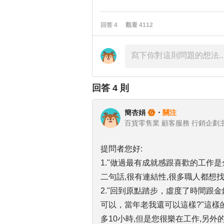
回答
4
觀看
4112
回答
4
則
簡杏娟
・
關注
百貨零售業 顧客服務 行銷企劃
提問者您好:
1."做過最有成就感跟喜歡的工作是
二句話,很有連結性,很多職人都想
2."回到原點踏步，虛度了時間跟
可以，當年老我還可以這樣?"這樣的
多10小時,但是您很樂在工作,另外