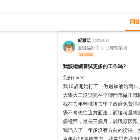
問答
職涯診所
/
門市管理
/
紀雅筑
2021/6/16
全聯福利中心 助理營業員
31-35歲
我該繼續嘗試更多的工作嗎?
您好giver
我16歲開始打工，做過加油站兩年
大學大二沒讀完在全聯門市做正職
我在去年離職後去學了政府免費課
覺不會想往這方面走，而後考量經
個禮拜，最長三個月，離職原因跟
我陷入了一年多沒有方向的徬徨、
今年我26歲待業中，我常思考我3