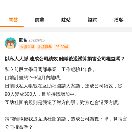
問答
前輩
駐站
諮詢
播客
職涯診所
/
行銷廣告
/
以私人人脈,達成公司績效.離職後退讚算損害公司權益嗎？
匿名
2022/9/15
未填公司
未填職務
26-30歲
以私人人脈,達成公司績效.離職後退讚算損害公司權益嗎？
私立前段大學日間部畢業，工作經驗1年多。
目前計畫約2~3個月內離職。
日前以私人帳號在互助社圖請人案讚，達成公司績效，從
90人變成300人，目前持續增加中。
互助社圖的規則是我退了對方的讚，對方也會退我方讚。
請問離職後我退互助社圖的讚，造成公司讚數下降，算損害
公司權益嗎？