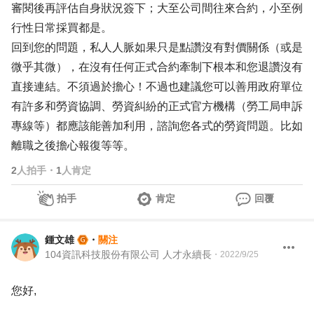
審閱後再評估自身狀況簽下；大至公司間往來合約，小至例
行性日常採買都是。
回到您的問題，私人人脈如果只是點讚沒有對價關係（或是
微乎其微），在沒有任何正式合約牽制下根本和您退讚沒有
直接連結。不須過於擔心！不過也建議您可以善用政府單位
有許多和勞資協調、勞資糾紛的正式官方機構（勞工局申訴
專線等）都應該能善加利用，諮詢您各式的勞資問題。比如
離職之後擔心報復等等。
2
人拍手
・
1
人肯定
拍手
肯定
回覆
鍾文雄
・
關注
104資訊科技股份有限公司 人才永續長
・
2022/9/25
您好,