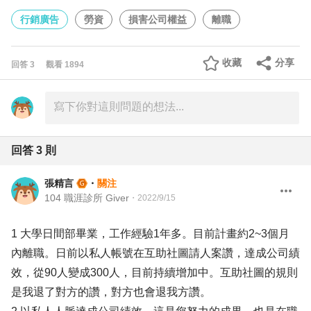
行銷廣告
勞資
損害公司權益
離職
收藏
分享
回答
3
觀看
1894
回答
3
則
張精言
・
關注
104 職涯診所 Giver
・
2022/9/15
1 大學日間部畢業，工作經驗1年多。目前計畫約2~3個月
內離職。日前以私人帳號在互助社圖請人案讚，達成公司績
效，從90人變成300人，目前持續增加中。互助社圖的規則
是我退了對方的讚，對方也會退我方讚。