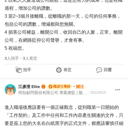
2 以私人人脈達成公司績效，這是您努力的成果，也是在職
過程，增加公司的讚數。
3 當2~3個月後離職，從離職的那一天，公司的任何事務，
包括公司的讚數，增減都與您無關。
4 損害公司權益，離開公司，收回自己的人脈，正常。離開
公司，在網路貶抑公司聲譽，才會有事。
5 祝福您。
3
人拍手
・
3
人肯定
拍手
肯定
回覆
江彥澄 Elite
・
關注
職涯引導師
明知顧問股份有限公司 專案總監 | 飯店人 | 104 Giver職涯引導師
・
2022/9/15
進入職場後應該要有一個正確觀念，從到職第一日開始的
「工作契約」及工作中任何和工作內容產生關連的文件，只
要是簽上您的大名在白紙黑字的正式文件，都應該審慎仔細