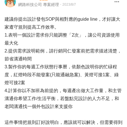
網路科技公司 專案經理
・
2023/8/7
建議你提出設計發包SOP與相對應的guide line，才好讓大
家遵守規則提高工作效率。
1.表明一個設計需求你只能調整「2次」，讓公司資源使用
最大化
2.提供需求說明範例，請行銷同仁發案前把需求描述清楚，
節省溝通時間
3.製作你的每週工作狀態行事曆，依顏色說明你的忙碌程
度，紅燈時段不能發案(只能通融急案)、黃燈可接1案、綠
燈可接2案
4.計算你以不加班為前提的，每週產出做大工作量，和主管
溝通你希望工作/生活平衡，若盤點完設計的人力不足，和
老闆溝通找一個外包設計來支援你
這件事情把規則訂好說明白，應該就可以解決，但需要得到