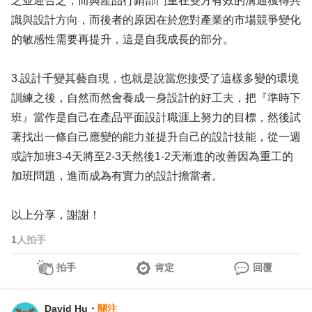
之並迎合之，而與產品行銷部門重在雙方有效的溝通獲得共
識與設計方向，而後者的原因在於您對產業的市場競爭變化
的敏感性需要再提升，這是自我成長的部分。
3.設計千變其藝自現，也就是說當您接受了這樣多變的環境
訓練之後，自然而然會養成一身設計的好工夫，把『準時下
班』當作是自己在產品平面設計職涯上努力的目標，然後試
著找出一條自己應變的能力並提升自己的設計技能，從一週
或許加班3-4天將至2-3天然後1-2天漸進的改善因為重工的
加班問題，進而成為有實力的設計擔當者。
以上分享，謝謝！
1
人拍手
拍手
肯定
回覆
David Hu
・
關注