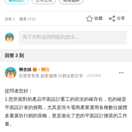
藝術設計
公司文化
溝通協調
收藏
分享
回答
3
觀看
1713
回答
3
則
簡杏娟
・
關注
百貨零售業 顧客服務 行銷企劃主管
・
2023/8/9
提問者您好：
1.您所面對的產品平面設計重工的狀況的確存在，也的確是
平面設計者的挑戰，尤其是現今電商產業運用各種數位媒體
多重廣告行銷的策略，更是激化了您的平面設計擔當的工作
量。