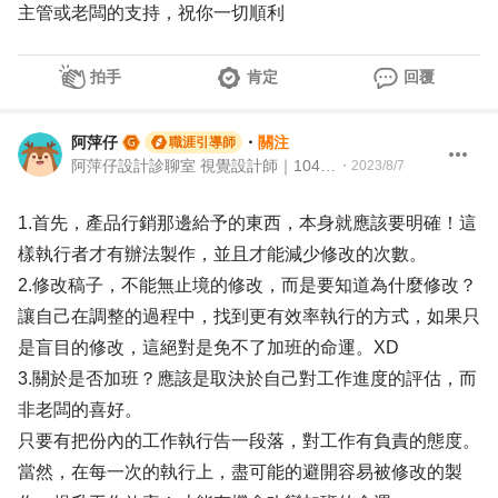
主管或老闆的支持，祝你一切順利
拍手
肯定
回覆
阿萍仔
・
關注
職涯引導師
阿萍仔設計診聊室 視覺設計師｜104Giver職涯引導師 第003202310029號
・
2023/8/7
1.首先，產品行銷那邊給予的東西，本身就應該要明確！這
樣執行者才有辦法製作，並且才能減少修改的次數。
2.修改稿子，不能無止境的修改，而是要知道為什麼修改？
讓自己在調整的過程中，找到更有效率執行的方式，如果只
是盲目的修改，這絕對是免不了加班的命運。XD
3.關於是否加班？應該是取決於自己對工作進度的評估，而
非老闆的喜好。
只要有把份內的工作執行告一段落，對工作有負責的態度。
當然，在每一次的執行上，盡可能的避開容易被修改的製