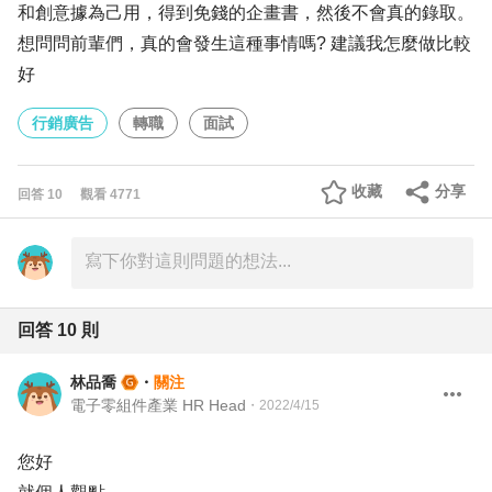
和創意據為己用，得到免錢的企畫書，然後不會真的錄取。
想問問前輩們，真的會發生這種事情嗎? 建議我怎麼做比較
好
行銷廣告
轉職
面試
收藏
分享
回答
10
觀看
4771
回答
10
則
林品喬
・
關注
電子零組件產業 HR Head
・
2022/4/15
您好