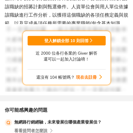
該職缺的招募計劃與甄選條件。人資單位會與用人單位依據
該職缺進行工作分析，以獲得這個職缺的各項任務定義與規
範，以及完成各項任務所需要的專業職能(包含基本知識、
技能、態度及其他特質)；這是八個步驟中的第一步驟─制定
職務說明書。
登入解鎖全部
10
則回答
近 2000 位各行各業的 Giver 解答
企業透過這個設計好的職務說明書，公告到不同的招募管
還可以一起加入討論唷！
道，期待能吸引到有才能、工作動機強的應徵者到企業來應
徵。這是八個步驟中的第二及第三步驟─審查履歷表及電話
還沒有 104 帳號嗎？
現在去註冊
面試。
面試主管要如何從這些合格的應徵者中甄選出最適合職務說
明書的人才，就需要用到一些公正公平的甄選工具(包含企
你可能感興趣的問題
業的應徵表格、結構式面談、能力測驗、智力測驗等)、及
無網路行銷經驗，未來發展往哪個產業發展佳？
符合程序公平的甄選活動(有些關鍵職缺會請應徵者提供相
看看提問者怎麼說
關作品、相關提案企畫書、相關能夠證明應徵者符合專業職