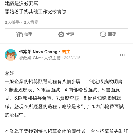
建議是沒必要寫
開始著手找其他工作比較實際
2
人拍手
・
2
人肯定
拍手
肯定
回覆
張棠茱 Nova Chang
・
關注
餐飲業 Giver 人資主管
・
2022/4/15
您好
一般企業的招募甄選流程有八個步驟，1.制定職務說明書、
2.審查履歷表、3.電話面試、4.內部輪番面試、5.書面意
見、6.匯報和招募會議、7.資歷查核、8.從通知錄取到就
職。您現在所經歷的過程，應該是來到了 4.內部輪番面試
的流程中。
企業為了要找到符合招募條件的應徵者，會在招募前先制訂