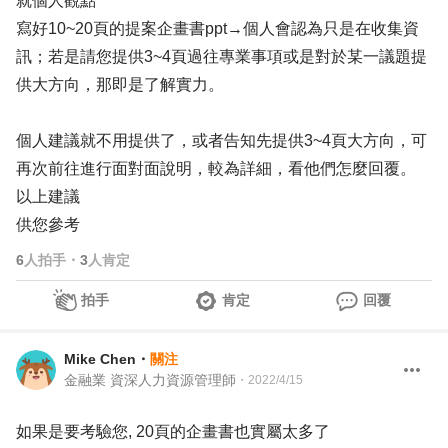
就個人觀點
寫好10~20頁的提案企畫書ppt→個人會認為只是在收集資
訊；若是請您提供3~4頁過往專業事項或是對於某一議題提
供大方向，那即是了解實力。
個人建議就不用提供了，或者告知先提供3~4頁大方向，可
再次前往進行面對面說明，較為詳細，看他們怎麼回覆。
以上建議
供您參考
6
人拍手
・
3
人肯定
拍手
肯定
回覆
Mike Chen
・
關注
金融業 資深人力資源管理師
・
2022/4/15
如果是要考驗您, 20頁的企畫書也實屬太多了