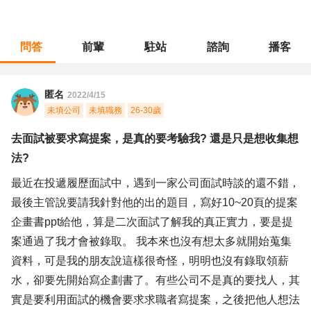
問答
前輩
駐站
諮詢
播客
職涯診所
/
行銷廣告
/
去面試被要求寫提案，是真的要考驗我? 還是只是想收集想法?
匿名
2022/4/15
未填公司
未填職務
26-30歲
去面試被要求寫提案，是真的要考驗我? 還是只是想收集想
法?
最近在投遞履歷面試中，遇到一家公司面試時談的還不錯，
最後主管說要請我針對他的出的題目，寫好10~20頁的提案
企畫書ppt給他，算是二次面試了解我的真正實力，要是提
案通過了我才會被錄取。 我本來也沒有想太多就開始蒐集
資料，可是我的朋友說這樣很奇怪，明明也沒有錄取領薪
水，卻要先開始寫企劃書了。有些公司不是真的要找人，其
實是要利用面試的機會要求求職者寫提案，之後把他人想法