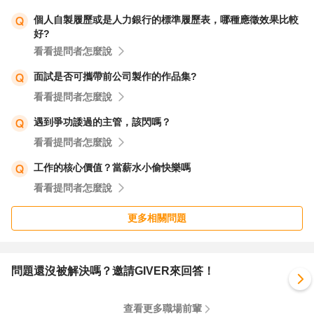
能的證明文件)。這是八個步驟中的第四步驟─內部輪番面
個人自製履歷或是人力銀行的標準履歷表，哪種應徵效果比較
好?
試。
看看提問者怎麼說
為您回答的部份我們談到這裡，您是否能夠理解了呢？
面試是否可攜帶前公司製作的作品集?
看看提問者怎麼說
企業為了要真正「選對人」是很大費周章的，因為人才選對
遇到爭功諉過的主管，該閃嗎？
了，而這個「對」的人才是否能接受企業的文化、制度、福
看看提問者怎麼說
利政策，願意接受錄取通知願意到職並且願意做下來，對於
工作的核心價值？當薪水小偷快樂嗎
企業的整體發展具有很大的影響力。
看看提問者怎麼說
當然，您會有這樣的顧慮在所難免，因為您也在選企業呀！
更多相關問題
那麼，您是否也該為自己設計一個甄選好的企業能讓您有意
願長治久安做下去的標準。
問題還沒被解決嗎？邀請GIVER來回答！
以上淺見提供參考，祝福您囉！
查看更多職場前輩