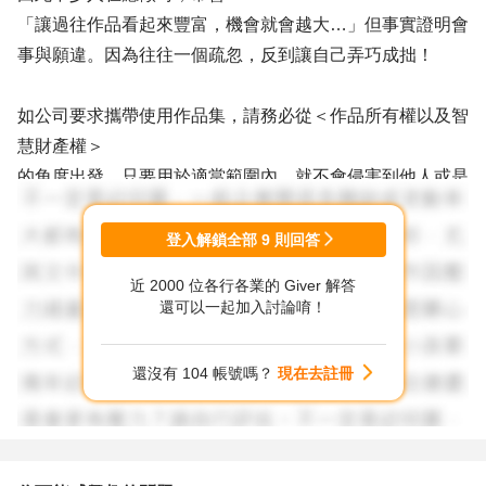
「讓過往作品看起來豐富，機會就會越大…」但事實證明會
事與願違。因為往往一個疏忽，反到讓自己弄巧成拙！
如公司要求攜帶使用作品集，請務必從＜作品所有權以及智
慧財產權＞
的角度出發，只要用於適當範圍內，就不會侵害到他人或是
前東家的權利。
例如，此作品僅作為面試之用，
登入解鎖全部
9
則回答
並不會侵害他人的權利，自然就可以。
近 2000 位各行各業的 Giver 解答
還可以一起加入討論唷！
也可以在了解要面試時，詢問公司作品集是否於面試完成後
就可以帶走，
還沒有 104 帳號嗎？
現在去註冊
如果公司的說法奇怪，或是沒有要歸還，也請自行判斷是否
還要去面試。
也建議在收到面試通知、準備前往前，先將作品集印出來，