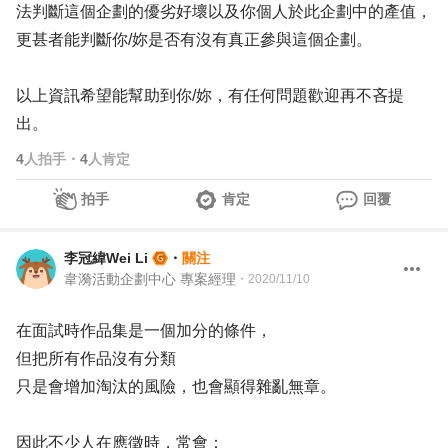
法判斷這個企劃的優劣好壞以及你個人於此企劃中的產值，
更甚者能判斷你/妳是否有沒有真正參與這個企劃。
以上資訊希望能幫助到你/妳，有任何問題歡迎再不吝提
出。
4
人拍手
・
4
人肯定
拍手
肯定
回覆
李冠緯Wei Li
・
關注
韋漪活動企劃中心 專案經理
・
2020/11/10
在面試時作品集是一個加分的條件，
但把所有作品沒有分類
只是會增加淘汰的風險，也會顯得雜亂無章。
因此不少人在應徵時，常會：