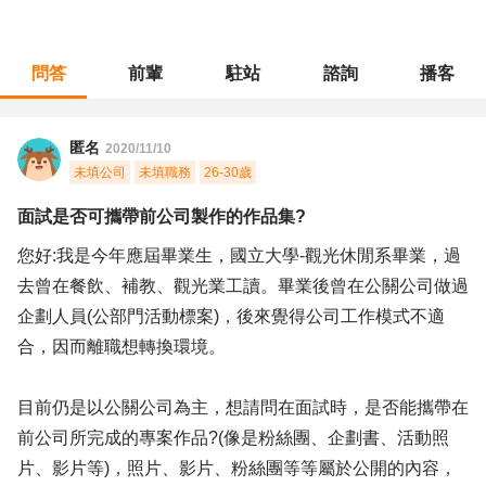
問答
前輩
駐站
諮詢
播客
職涯診所
/
操作技術
/
面試是否可攜帶前公司製作的作品集?
匿名
2020/11/10
未填公司
未填職務
26-30歲
面試是否可攜帶前公司製作的作品集?
您好:我是今年應屆畢業生，國立大學-觀光休閒系畢業，過
去曾在餐飲、補教、觀光業工讀。畢業後曾在公關公司做過
企劃人員(公部門活動標案)，後來覺得公司工作模式不適
合，因而離職想轉換環境。
目前仍是以公關公司為主，想請問在面試時，是否能攜帶在
前公司所完成的專案作品?(像是粉絲團、企劃書、活動照
片、影片等)，照片、影片、粉絲團等等屬於公開的內容，