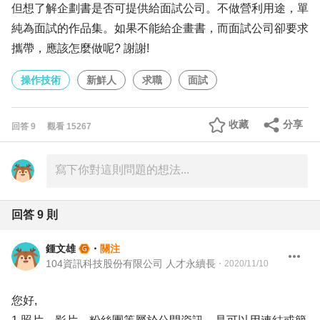
但想了解企劃書是否可提供給面試公司。不做營利用途，單
純為面試的作品集。如果不能給企畫書，而面試公司卻要求
攜帶，應該怎麼做呢? 謝謝!
操作技術
新鮮人
求職
面試
收藏
分享
回答
9
觀看
15267
回答
9
則
鍾文雄
・
關注
104資訊科技股份有限公司 人才永續長
・
2020/11/10
您好,