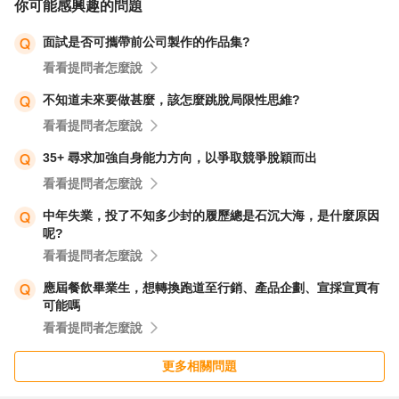
你可能感興趣的問題
而這份紙本履歷與作品集，就會是最精簡的版本。作品集的
面試是否可攜帶前公司製作的作品集?
增加是在你離開之後，能加強面試官對你的印象。
看看提問者怎麼說
不論你曾完成過多少作品，也請挑選出具代表性的放在面試
不知道未來要做甚麼，該怎麼跳脫局限性思維?
作品集。內容集中也需要補上名稱與內容描述，除了描述作
看看提問者怎麼說
品的背景，要讓面試官清楚知道，自己負責的部分為何、這
35+ 尋求加強自身能力方向，以爭取競爭脫穎而出
份作品到底解決了什麼樣的問題，最後又得到什麼樣的結
看看提問者怎麼說
果。但也要注意千萬別因為不小心而洩漏了前東家的機密資
中年失業，投了不知多少封的履歷總是石沉大海，是什麼原因
料！
呢?
看看提問者怎麼說
以上這些，都是需要注意的小眉角！
應屆餐飲畢業生，想轉換跑道至行銷、產品企劃、宣採宣買有
可能嗎
看看提問者怎麼說
更多相關問題