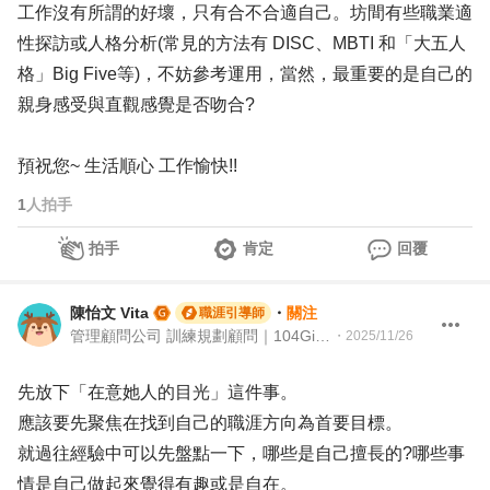
工作沒有所謂的好壞，只有合不合適自己。坊間有些職業適
性探訪或人格分析(常見的方法有 DISC、MBTI 和「大五人
格」Big Five等)，不妨參考運用，當然，最重要的是自己的
親身感受與直觀感覺是否吻合?
預祝您~ 生活順心 工作愉快!!
1
人拍手
拍手
肯定
回覆
陳怡文 Vita
・
關注
職涯引導師
管理顧問公司 訓練規劃顧問｜104Giver職涯引導師&證號003202310053
・
2025/11/26
先放下「在意她人的目光」這件事。
應該要先聚焦在找到自己的職涯方向為首要目標。
就過往經驗中可以先盤點一下，哪些是自己擅長的?哪些事
情是自己做起來覺得有趣或是自在。