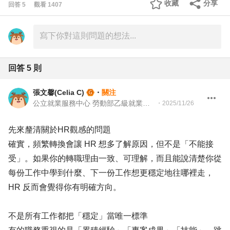
收藏
分享
回答
5
觀看
1407
回答
5
則
張文馨(Celia C)
・
關注
公立就業服務中心 勞動部乙級就業服務技術士｜NCDA 國際職涯諮詢師｜JSRF 求職力準備引導師｜
・
2025/11/26
先來釐清關於HR觀感的問題
確實，頻繁轉換會讓 HR 想多了解原因，但不是「不能接
受」。如果你的轉職理由一致、可理解，而且能說清楚你從
每份工作中學到什麼、下一份工作想更穩定地往哪裡走，
HR 反而會覺得你有明確方向。
不是所有工作都把「穩定」當唯一標準