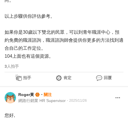
向。
以上步驟供你評估參考。
如果你是30歲以下雙北的民眾，可以到青年職涯中心，預
約免費的職涯諮詢，職涯諮詢師會提供你更多的方法找到適
合自己的工作定位。
104上面也有這個資源。
3
人拍手
拍手
肯定
回覆
Roger黃
・
關注
網路行銷業 HR Supervisor
・
2025/11/26
您好,