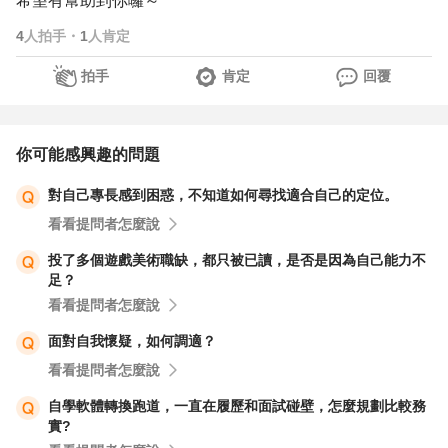
希望有幫助到你囉～
4
人拍手
・
1
人肯定
拍手
肯定
回覆
你可能感興趣的問題
對自己專長感到困惑，不知道如何尋找適合自己的定位。
看看提問者怎麼說
投了多個遊戲美術職缺，都只被已讀，是否是因為自己能力不
足？
看看提問者怎麼說
面對自我懷疑，如何調適？
看看提問者怎麼說
自學軟體轉換跑道，一直在履歷和面試碰壁，怎麼規劃比較務
實?