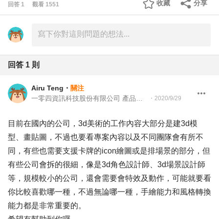
收藏
分享
回答
1
觀看
1551
回答
1
則
Airu Teng
・
關注
一零四資訊科技股份有限公司 產品設計師
・
2020/9/29
目前在國內的公司，3d美術的工作內容大部分是建3d模
型、畫貼圖，不過也要看專案內容以及不同團隊會有所不
同，有些也需要支援卡牌的icon繪圖或是排場景的部分，但
有些公司會拆的很細，像是3d角色設計師、3d場景設計師
等，規模較小的公司，還會需要會特效及動作，可能就要看
你比較喜歡哪一種，不過無論哪一種，手繪能力和風格轉換
能力都是非常重要的。