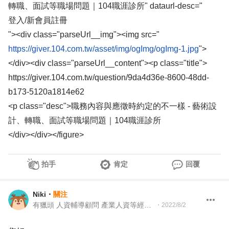
轉職、面試等職場問題｜104職涯診所" dataurl-desc="
登入/新會員註冊
"><div class="parseUrl__img"><img src="
https://giver.104.com.tw/asset/img/ogImg/ogImg-1.jpg
">
</div><div class="parseUrl__content"><p class="title">
https://giver.104.com.tw/question/9da4d36e-8600-48dd-
b173-5120a1814e62
<p class="desc">職務內容與應徵時約定的不一樣 - 藝術設
計、轉職、面試等職場問題｜104職涯診所
</div></div></figure>
拍手
肯定
回覆
Niki
・
關注
有獵頭 人資輔導顧問 產業人資等經驗 104 職涯診所 Giver
・
2022/8/2