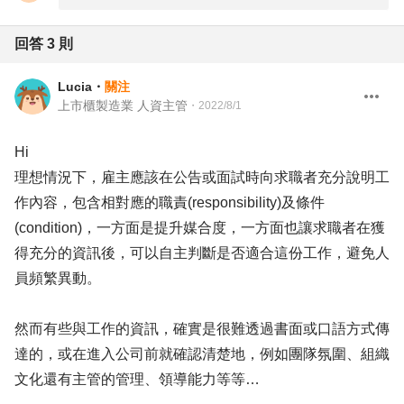
回答
3
則
Lucia
・
關注
上市櫃製造業 人資主管
・
2022/8/1
Hi
理想情況下，雇主應該在公告或面試時向求職者充分說明工
作內容，包含相對應的職責(responsibility)及條件
(condition)，一方面是提升媒合度，一方面也讓求職者在獲
得充分的資訊後，可以自主判斷是否適合這份工作，避免人
員頻繁異動。
然而有些與工作的資訊，確實是很難透過書面或口語方式傳
達的，或在進入公司前就確認清楚地，例如團隊氛圍、組織
文化還有主管的管理、領導能力等等…