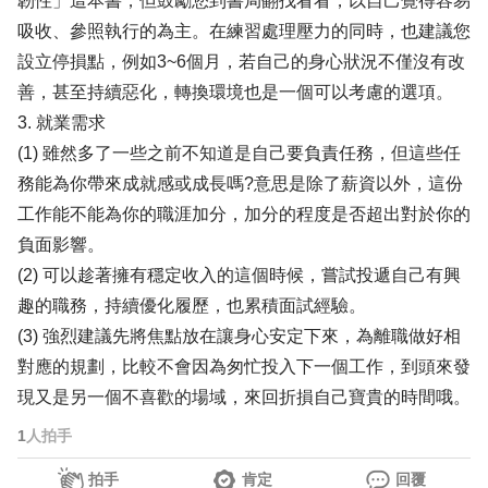
韌性」這本書，但鼓勵您到書局翻找看看，以自己覺得容易
吸收、參照執行的為主。在練習處理壓力的同時，也建議您
設立停損點，例如3~6個月，若自己的身心狀況不僅沒有改
善，甚至持續惡化，轉換環境也是一個可以考慮的選項。
3. 就業需求
(1) 雖然多了一些之前不知道是自己要負責任務，但這些任
務能為你帶來成就感或成長嗎?意思是除了薪資以外，這份
工作能不能為你的職涯加分，加分的程度是否超出對於你的
負面影響。
(2) 可以趁著擁有穩定收入的這個時候，嘗試投遞自己有興
趣的職務，持續優化履歷，也累積面試經驗。
(3) 強烈建議先將焦點放在讓身心安定下來，為離職做好相
對應的規劃，比較不會因為匆忙投入下一個工作，到頭來發
現又是另一個不喜歡的場域，來回折損自己寶貴的時間哦。
1
人拍手
拍手
肯定
回覆