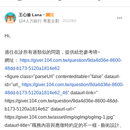
王心渝 Lana
・
關注
104人力銀行 專案企劃
・
2022/8/2
Hi,
過往在診所有過類似的問題，提供給您參考唷~
網址：
https://giver.104.com.tw/question/9da4d36e-8600-
48dd-b173-5120a1814e62
<figure class="parseUrl" contenteditable="false" dataurl-
id="url_
https://giver.104.com.tw/question/9da4d36e-8600-
48dd-b173-5120a1814e62_46
" dataurl-link="
https://giver.104.com.tw/question/9da4d36e-8600-48dd-
b173-5120a1814e62" dataurl-url="
https://giver.104.com.tw/asset/img/ogImg/ogImg-1.jpg"
dataurl-title="職務內容與應徵時約定的不一樣 - 藝術設計、