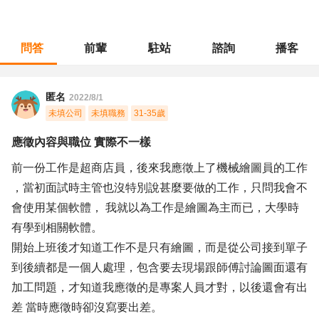
問答
前輩
駐站
諮詢
播客
職涯診所
/
製圖測量
/
應徵內容與職位 實際不一樣
匿名
2022/8/1
未填公司
未填職務
31-35歲
應徵內容與職位 實際不一樣
前一份工作是超商店員，後來我應徵上了機械繪圖員的工作
，當初面試時主管也沒特別說甚麼要做的工作，只問我會不
會使用某個軟體， 我就以為工作是繪圖為主而已，大學時
有學到相關軟體。
開始上班後才知道工作不是只有繪圖，而是從公司接到單子
到後續都是一個人處理，包含要去現場跟師傅討論圖面還有
加工問題，才知道我應徵的是專案人員才對，以後還會有出
差 當時應徵時卻沒寫要出差。