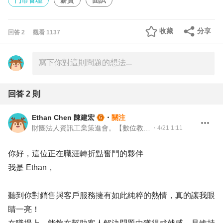
門市管理
薪資
面試
收藏
分享
回答
2
觀看
1137
回答
2
則
Ethan Chen 陳建宏
・
關注
財團法人資訊工業策進會。【數位教育研究所】 人才發展商務開發經理｜產業生態拓展組規劃師 ｜英文老師
・
4/21 1:11
你好，這位正在職涯轉折點奮鬥的夥伴
我是 Ethan，
聽到你對銷售與客戶服務擁有如此純粹的熱情，真的讓我眼
睛一亮！