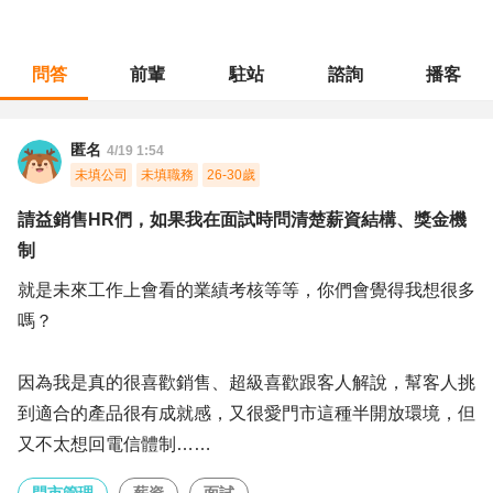
問答
前輩
駐站
諮詢
播客
職涯診所
/
門市管理
/
請益銷售HR們，如果我在面試時問清楚薪資結構、獎金機制
匿名
4/19 1:54
未填公司
未填職務
26-30歲
請益銷售HR們，如果我在面試時問清楚薪資結構、獎金機
制
就是未來工作上會看的業績考核等等，你們會覺得我想很多
嗎？
因為我是真的很喜歡銷售、超級喜歡跟客人解說，幫客人挑
到適合的產品很有成就感，又很愛門市這種半開放環境，但
又不太想回電信體制……