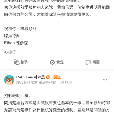
就有絕對的籌碼去談你理想中的薪資機制。
像你這樣熱愛服務的人來說，我相信選一個制度透明且能回
饋你努力的公司，才能讓你這份熱情燃燒得更久。
祝福你～求職順利
職涯導師
Ethan 陳伊森
3
人拍手
拍手
肯定
回覆
Ruth Lam 林沛恩
・
關注
聯合骨科器材 總經理特助
・
5/9 14:52
抱歉較晚回覆。
問清楚給薪方式是面試很重要也基本的一環，甚至簽約時都
應該寫清楚條件及日後核算獎金的機制。差別只是問話的方