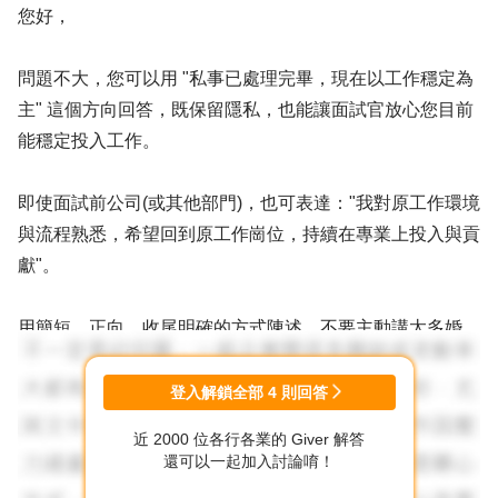
您好，
問題不大，您可以用 "私事已處理完畢，現在以工作穩定為
主" 這個方向回答，既保留隱私，也能讓面試官放心您目前
能穩定投入工作。
即使面試前公司(或其他部門)，也可表達："我對原工作環境
與流程熟悉，希望回到原工作崗位，持續在專業上投入與貢
獻"。
用簡短、正向、收尾明確的方式陳述，不要主動講太多婚
姻、後事或感情細節，這些確實屬於私事，說太多反而容易
把焦點帶偏。
登入解鎖全部
4
則回答
近 2000 位各行各業的 Giver 解答
面試官在意的是您未來的穩定性，所以最好加一句讓對方安
還可以一起加入討論唷！
心的話："現在的生活安排已經穩定，可以正常配合出勤與