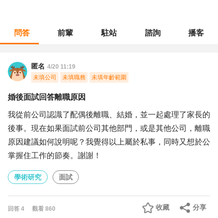
問答
前輩
駐站
諮詢
播客
職涯診所
/
學術研究
/
婚後面試回答離職原因
匿名
4/20 11:19
未填公司
未填職務
未填年齡範圍
婚後面試回答離職原因
我從前公司認識了配偶後離職、結婚，並一起處理了家長的
後事。現在如果面試前公司其他部門，或是其他公司，離職
原因建議如何說明呢？我覺得以上屬於私事，同時又想於公
掌握住工作的節奏。謝謝！
學術研究
面試
收藏
分享
回答
4
觀看
860