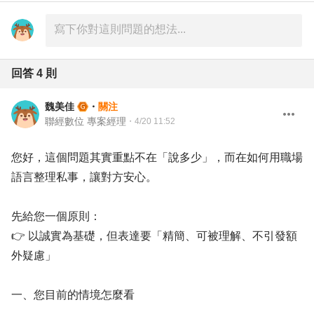
回答
4
則
魏美佳
・
關注
聯經數位 專案經理
・
4/20 11:52
您好，這個問題其實重點不在「說多少」，而在如何用職場
語言整理私事，讓對方安心。
先給您一個原則：
👉 以誠實為基礎，但表達要「精簡、可被理解、不引發額
外疑慮」
一、您目前的情境怎麼看