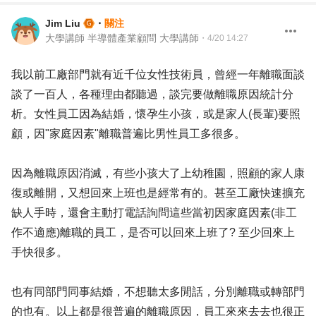
Jim Liu
・
關注
大學講師 半導體產業顧問 大學講師
・
4/20 14:27
我以前工廠部門就有近千位女性技術員，曾經一年離職面談
談了一百人，各種理由都聽過，談完要做離職原因統計分
析。女性員工因為結婚，懷孕生小孩，或是家人(長輩)要照
顧，因"家庭因素"離職普遍比男性員工多很多。
因為離職原因消滅，有些小孩大了上幼稚園，照顧的家人康
復或離開，又想回來上班也是經常有的。甚至工廠快速擴充
缺人手時，還會主動打電話詢問這些當初因家庭因素(非工
作不適應)離職的員工，是否可以回來上班了? 至少回來上
手快很多。
也有同部門同事結婚，不想聽太多閒話，分別離職或轉部門
的也有。以上都是很普遍的離職原因，員工來來去去也很正