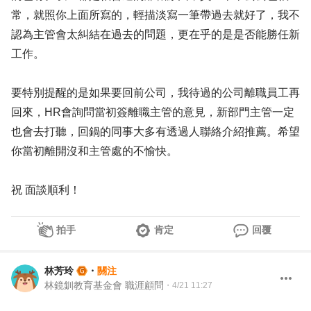
常，就照你上面所寫的，輕描淡寫一筆帶過去就好了，我不
認為主管會太糾結在過去的問題，更在乎的是是否能勝任新
工作。
要特別提醒的是如果要回前公司，我待過的公司離職員工再
回來，HR會詢問當初簽離職主管的意見，新部門主管一定
也會去打聽，回鍋的同事大多有透過人聯絡介紹推薦。希望
你當初離開沒和主管處的不愉快。
祝 面談順利！
拍手
肯定
回覆
林芳玲
・
關注
林鏡釧教育基金會 職涯顧問
・
4/21 11:27