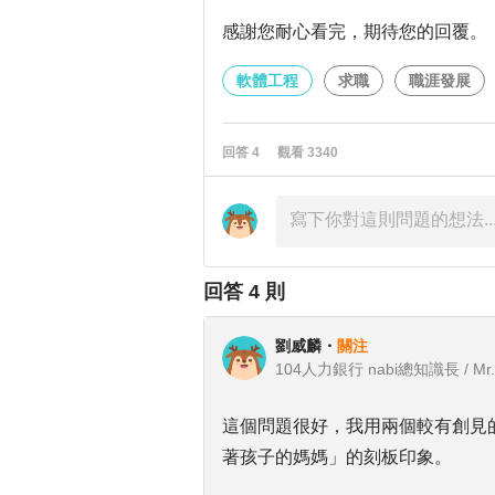
感謝您耐心看完，期待您的回覆。
軟體工程
求職
職涯發展
回答
4
觀看
3340
回答
4
則
劉威麟
・
關注
104人力銀行 nabi總知識長 / Mr.
這個問題很好，我用兩個較有創見
著孩子的媽媽」的刻板印象。