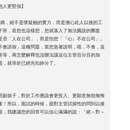
他人更堅強】
媽媽，絕不是懷疑她的實力，而是擔心此人以後的工
下班，若您也這樣想，您就落入了無法圓說的圈套
是否「人在公司」，而是怕您「『心』不在公司」。
不會請假」這種問題，當您急著說明，唔，不會，這
等等，再怎麼解釋也沒辦法讓這位主管百分百的加
題，就等於已經先扣妳分了。
照顧孩子，對於工作應該會更投入、更願意無怨無悔
奮！所以，面試的時候，面對主管試探性的問到以後
題，我建議您的回答可以信心滿滿的說：「絕～對～