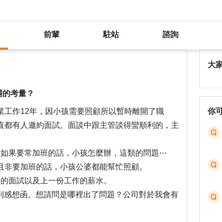
前輩
駐站
諮詢
HR/企業主管對於全職媽媽返回職場的考量？
大
場的考量？
業工作12年，因小孩需要照顧所以暫時離開了職
你
直都有人邀約面試。面談中跟主管談得蠻順利的，主
。
，如果要常加班的話，小孩怎麼辦，這類的問題⋯
且非要加班的話，小孩公婆都能幫忙照顧。
司的面試以及上一份工作的薪水。
卻收到感想函。想請問是哪裡出了問題？公司對於我會有