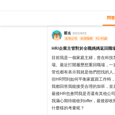
問答
職涯診所
/
軟體工程
/
匿名
2021/4/15
未填公司
未填職務
41-45歲
HR/企業主管對於全職媽媽返回職
目前我是一個家庭主婦，曾在科技
場。最近打開履歷想重回職場，一
管也都有表示我就是他們想找的人
但HR問到如何平衡家庭跟工作時
我都回答我能接受合理的加班，並
最後HR也會問我是否還有其他公
我滿心期待能收到offer，最後
什麼樣的考量呢？