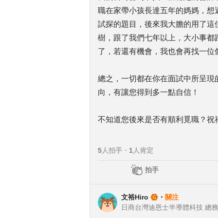
職在家帶小孩長達五年的媽媽，想
試探的題目，後來我大膽的用了這
樹，跟了我們七年以上，大小事都
了，若還有機會，我也會再找一位
總之，一切都在你在面試中所呈現
向，有讓您得到多一點自信！
不知道您後來是否有順利覓職？祝
5
人拍手
・
1
人肯定
拍手
文裕Hiro
・
關注
日商台灣迪恩士半導體科技 總