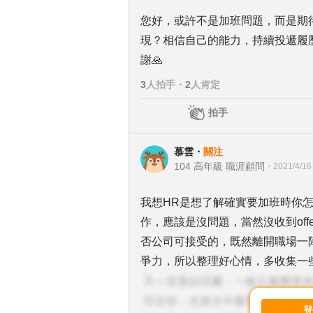
您好，或許不是加班問題，而是期
現？相信自己的能力，持續投遞履
謝🙏
3
人拍手
・
2
人肯定
拍手
慕雲
・
關注
104 高年級 職涯顧問
・
2021/4/16
我想HR是想了解確實要加班時你
作，應該是沒問題，當然沒收到of
否公司可接受的，既然離開職場一
爭力，所以整理好心情，多收集一