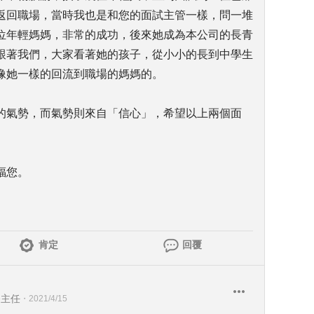
返回職場，當時我也是和您的面試主管一樣，問一堆
位年輕媽媽，非常的成功，後來她成為本公司的長青
跟著我們，大家看著她的孩子，從小小的長到中學生
像她一樣的回流到職場的媽媽的。
的氣勢，而氣勢則來自「信心」，希望以上兩個面
福您。
肯定
回覆
務主任
・
2021/4/15