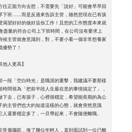
方往正面方向去想，不需要先「說好」可能會早早回
早下班……而是反過來告訴主管，雖然您現在已有孩
麼渴望好好的做好這份工作！且您的工作態度本來就
但會盡量的符合公司上下班時間，在公司沒有要求上
時候主管就會意識到，對，不要小看一個非常想養家
成優勢了！
其他人更高】
那一段「空白時光」是職涯的重擊，我建議不要那樣
段時間視為「把前半段人生最在意的事情搞定了」，
做下去，已有孩子，心裡很穩定，希望能長期的為公
子的主管們也大約知道這樣的心態，就會突然意識
它人還要穩定多了，一旦帶起來，不會隨便離職。
非常傷腦筋，換了幾位年輕人，直到面試到一位已離