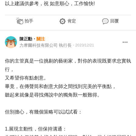
以上建議供參考，祝 如意順心，工作愉快!
拍手
肯定
回覆
陳正勳
・
關注
力摩爾科技有限公司 執行長
・
2023/12/21
你的主管真是一位挑剔的藝術家，對你的表現既要求忠實執
行，
又希望你有點創意。
畢竟，在傳聲筒和創意大師之間找到完美的平衡點，
聽起來就像是尋找傳說中的獨角獸一般難得。
但別擔心，有幾個策略可以試試看：
1.展現主動性，但保持溝通：