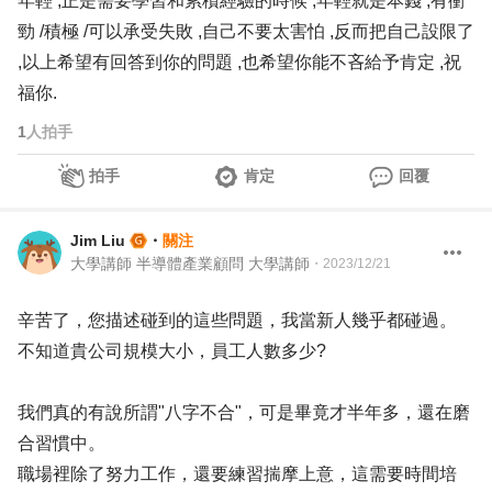
年輕 ,正是需要學習和累積經驗的時候 ,年輕就是本錢 ,有衝
勁 /積極 /可以承受失敗 ,自己不要太害怕 ,反而把自己設限了
,以上希望有回答到你的問題 ,也希望你能不吝給予肯定 ,祝
福你.
1
人拍手
拍手
肯定
回覆
Jim Liu
・
關注
大學講師 半導體產業顧問 大學講師
・
2023/12/21
辛苦了，您描述碰到的這些問題，我當新人幾乎都碰過。
不知道貴公司規模大小，員工人數多少?
我們真的有說所謂"八字不合"，可是畢竟才半年多，還在磨
合習慣中。
職場裡除了努力工作，還要練習揣摩上意，這需要時間培