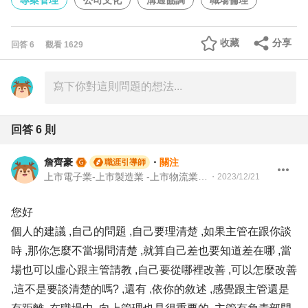
專案管理
公司文化
溝通協調
職場倫理
收藏
分享
回答
6
觀看
1629
回答
6
則
詹齊豪
・
關注
職涯引導師
上市電子業-上市製造業 -上市物流業 -上市餐飲服務業 104 Giver 職涯引導師 第003202410005號
・
2023/12/21
您好
個人的建議 ,自己的問題 ,自己要理清楚 ,如果主管在跟你談
時 ,那你怎麼不當場問清楚 ,就算自己差也要知道差在哪 ,當
場也可以虛心跟主管請教 ,自己要從哪裡改善 ,可以怎麼改善
,這不是要談清楚的嗎? ,還有 ,依你的敘述 ,感覺跟主管還是