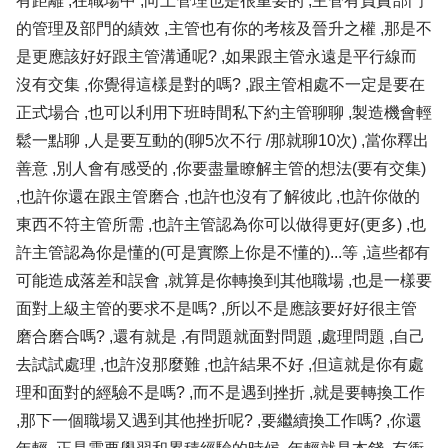
有距離 ,在職場中 ,向上管理也是很重要的 ,主管有負責部門
的管理及部門的績效 ,主管也有你的考核及晉升之權 ,那是不
是更應該好好跟主管溝通呢? ,如果跟主管永遠是平行線而
沒有交集 ,你覺得這樣是對的嗎? ,跟主管相處不一定是要在
正式場合 ,也可以利用下班時間私下約主管聊聊 ,製造機會輕
鬆一點聊 ,人是要互動的(聊5次不行 /那就聊10次) ,當你釋出
善意 ,別人會有感受的 ,你要盡量瞭解主管的想法(要有交集)
,也許你還在跟主管磨合 ,也許也沒有了解彼此 ,也許你做的
東西不符主管所需 ,也許主管認為你可以做得更好(更多) ,也
許主管認為你是懂的(可是實際上你是不懂的)...等 ,這些都有
可能造成落差和誤會 ,就算是你轉換到其他職場 ,也是一樣要
面對上級主管的要求不是嗎? ,所以不是應該要好好很主管
磨合磨合嗎? ,還有就是 ,有問題就面對問題 ,處理問題 ,自己
去試試處理 ,也許沒那麼難 ,也許結果不好 ,但這就是你有處
理和面對的經驗不是嗎? ,而不是遇到挫折 ,就是要轉換工作
,那下一個職場又遇到其他挫折呢? ,要繼續換工作嗎? ,你還