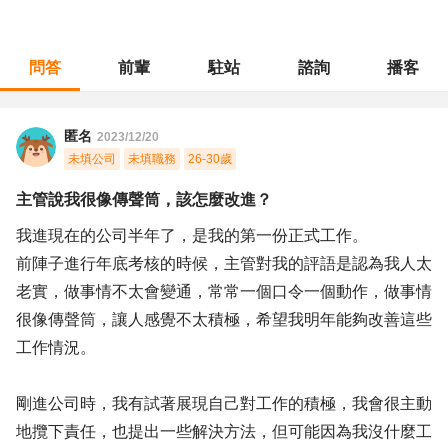
問答
前輩
駐站
諮詢
播客
職涯診所
/
專案管理
/
主管說我很像傳聲筒，該怎麼改進？
匿名
2023/12/20
未填公司
未填職務
26-30歲
主管說我很像傳聲筒，該怎麼改進？
我進現在的公司半年了，是我的第一份正式工作。
前陣子進行年底考核的時候，主管對我的評語是認為我人太
老實，做事情不太會變通，常常一個口令一個動作，做事情
很像傳聲筒，讓人感覺不太積極，希望我明年能夠改善這些
工作情況。
剛進公司時，我有試著展現自己對工作的積極，我會很主動
地攬下責任，也提出一些解決方法，但可能因為我沒什麼工