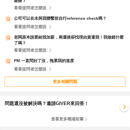
麼辦？
當然，如果你覺得這個環境實在太壓抑，也可以考慮尋找新
看看提問者怎麼說
的工作機會。
有時候，更換一個更適合你的環境，可能會讓你的職業生涯
公司可以在未與我聯繫前自行reference check嗎？
更上一層樓。
看看提問者怎麼說
老闆原本說要給我加薪，兩週後卻找理由資遣我！我做錯什麼
只是記得，下一份工作也不一定就是康莊大道，
了嗎？
但至少你已經有了從這次經驗中學到的寶貴教訓。加油！
看看提問者怎麼說
PM 一直問好了沒，拖累我的進度
看看提問者怎麼說
更多相關問題
問題還沒被解決嗎？邀請GIVER來回答！
查看更多職場前輩