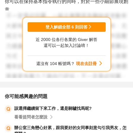
你可以在保持基本指令執行的同時，對於一些小細節展現創
意。
當然，做這些改變前，記得和你的主管溝通，畢竟你不想讓
他覺得你在「自作主張」。
登入解鎖全部
6
則回答
近 2000 位各行各業的 Giver 解答
2.建立信任關係：
還可以一起加入討論唷！
嘗試和主管建立更好的溝通和信任。
比如，你可以定期向他報告你的工作進展，並尋求他對於你
還沒有 104 帳號嗎？
現在去註冊
的想法的反饋。
這樣一來，他可能會對你的主動性和創新能力有更多的信
心。
你可能感興趣的問題
3.學習和同事合作：
該選擇繼續留下來工作，還是騎驢找馬呢?
利用閒暇時間幫助同事，可以讓你學到新技能，也能讓你獲
看看提問者怎麼說
得更多工作上的靈感。
辦公室三角戀心好累，跟我要好的女同事刻意勾引我男友，怎