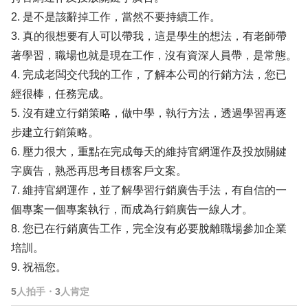
2. 是不是該辭掉工作，當然不要持續工作。
3. 真的很想要有人可以帶我，這是學生的想法，有老師帶
著學習，職場也就是現在工作，沒有資深人員帶，是常態。
4. 完成老闆交代我的工作，了解本公司的行銷方法，您已
經很棒，任務完成。
5. 沒有建立行銷策略，做中學，執行方法，透過學習再逐
步建立行銷策略。
6. 壓力很大，重點在完成每天的維持官網運作及投放關鍵
字廣告，熟悉再思考目標客戶文案。
7. 維持官網運作，並了解學習行銷廣告手法，有自信的一
個專案一個專案執行，而成為行銷廣告一線人才。
8. 您已在行銷廣告工作，完全沒有必要脫離職場參加企業
培訓。
9. 祝福您。
5
人拍手
・
3
人肯定