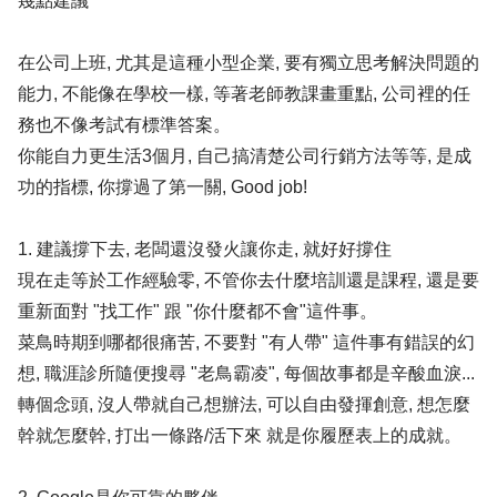
幾點建議
在公司上班, 尤其是這種小型企業, 要有獨立思考解決問題的
能力, 不能像在學校一樣, 等著老師教課畫重點, 公司裡的任
務也不像考試有標準答案。
你能自力更生活3個月, 自己搞清楚公司行銷方法等等, 是成
功的指標, 你撐過了第一關, Good job!
1. 建議撐下去, 老闆還沒發火讓你走, 就好好撐住
現在走等於工作經驗零, 不管你去什麼培訓還是課程, 還是要
重新面對 "找工作" 跟 "你什麼都不會"這件事。
菜鳥時期到哪都很痛苦, 不要對 "有人帶" 這件事有錯誤的幻
想, 職涯診所隨便搜尋 "老鳥霸凌", 每個故事都是辛酸血淚...
轉個念頭, 沒人帶就自己想辦法, 可以自由發揮創意, 想怎麼
幹就怎麼幹, 打出一條路/活下來 就是你履歷表上的成就。