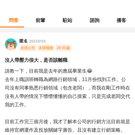
問答
前輩
駐站
諮詢
播客
職涯診所
/
行銷廣告
/
沒人帶壓力很大，是否該離職
匿名
2022/2/16
未填公司
未填職務
26-30歲
沒人帶壓力很大，是否該離職
請教一下，目前我是去年的應屆畢業生😂
去年上職訓班轉職為網路行銷領域，11月份找到工作。公
司沒有同事熟悉行銷領域（包含老闆），而我在剛工作時在
沒有人帶的情況下懵懵懂懂的自己摸索，只是完成老闆交代
我的工作。
目前工作完三個月後，我才了解本公司的行銷方法目前就是
維持官網運作及投放關鍵字廣告。且沒有建立行銷策略。