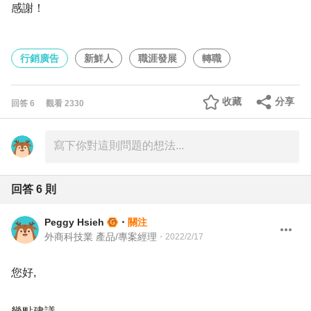
感謝！
行銷廣告
新鮮人
職涯發展
轉職
收藏
分享
回答
6
觀看
2330
回答
6
則
Peggy Hsieh
・
關注
外商科技業 產品/專案經理
・
2022/2/17
您好,