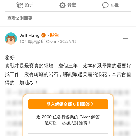
拍手
肯定
回覆
查看
2
則回覆
Jeff Hung
・
關注
104 職涯診所 Giver
・
2022/2/16
您好，
實戰才是最寶貴的經驗，磨個三年，比本科系畢業的還要好
找工作，沒有崎嶇的岩石，哪能激起美麗的浪花，辛苦會值
得的，加油💪！
登入解鎖全部
6
則回答
近 2000 位各行各業的 Giver 解答
還可以一起加入討論唷！