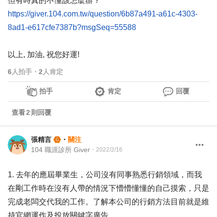
但有時真的不懂該怎麼辦？
https://giver.104.com.tw/question/6b87a491-a61c-4303-
8ad1-e617cfe7387b?msgSeq=55588
以上, 加油, 祝您好運!
6
人拍手
・
2
人肯定
拍手
肯定
回覆
查看
2
則回覆
張精言
・
關注
104 職涯診所 Giver
・
2022/2/16
1. 去年的應屆畢業生，公司沒有同事熟悉行銷領域，而我
在剛工作時在沒有人帶的情況下懵懵懂懂的自己摸索，只是
完成老闆交代我的工作。了解本公司的行銷方法目前就是維
持官網運作及投放關鍵字廣告。