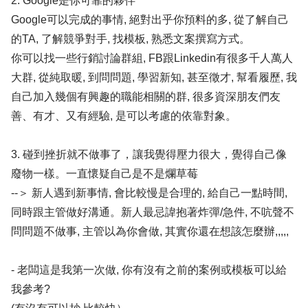
2. Google是你可靠的夥伴
Google可以完成的事情, 絕對出乎你預料的多, 從了解自己
的TA, 了解競爭對手, 找模板, 熟悉文案撰寫方式。
你可以找一些行銷討論群組, FB跟Linkedin有很多千人萬人
大群, 從純取暖, 到問問題, 學習新知, 甚至徵才, 幫看履歷, 我
自己加入幾個有興趣的職能相關的群, 很多資深朋友們友
善、有才、又有經驗, 是可以考慮的依靠對象。
3. 碰到挫折就不做事了，讓我覺得壓力很大，覺得自己像
廢物一樣。一直懷疑自己是不是爛草莓
--＞ 新人遇到新事情, 會比較慢是合理的, 給自己一點時間,
同時跟主管做好溝通。新人最忌諱抱著炸彈/急件, 不吭聲不
問問題不做事, 主管以為你會做, 其實你還在想該怎麼辦,,,,,
- 老闆這是我第一次做, 你有沒有之前的案例或模板可以給
我參考?