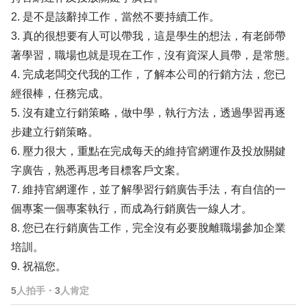
2. 是不是該辭掉工作，當然不要持續工作。
3. 真的很想要有人可以帶我，這是學生的想法，有老師帶
著學習，職場也就是現在工作，沒有資深人員帶，是常態。
4. 完成老闆交代我的工作，了解本公司的行銷方法，您已
經很棒，任務完成。
5. 沒有建立行銷策略，做中學，執行方法，透過學習再逐
步建立行銷策略。
6. 壓力很大，重點在完成每天的維持官網運作及投放關鍵
字廣告，熟悉再思考目標客戶文案。
7. 維持官網運作，並了解學習行銷廣告手法，有自信的一
個專案一個專案執行，而成為行銷廣告一線人才。
8. 您已在行銷廣告工作，完全沒有必要脫離職場參加企業
培訓。
9. 祝福您。
5
人拍手
・
3
人肯定