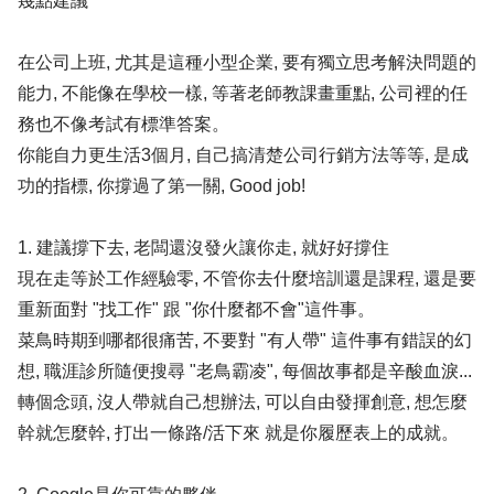
幾點建議
在公司上班, 尤其是這種小型企業, 要有獨立思考解決問題的
能力, 不能像在學校一樣, 等著老師教課畫重點, 公司裡的任
務也不像考試有標準答案。
你能自力更生活3個月, 自己搞清楚公司行銷方法等等, 是成
功的指標, 你撐過了第一關, Good job!
1. 建議撐下去, 老闆還沒發火讓你走, 就好好撐住
現在走等於工作經驗零, 不管你去什麼培訓還是課程, 還是要
重新面對 "找工作" 跟 "你什麼都不會"這件事。
菜鳥時期到哪都很痛苦, 不要對 "有人帶" 這件事有錯誤的幻
想, 職涯診所隨便搜尋 "老鳥霸凌", 每個故事都是辛酸血淚...
轉個念頭, 沒人帶就自己想辦法, 可以自由發揮創意, 想怎麼
幹就怎麼幹, 打出一條路/活下來 就是你履歷表上的成就。