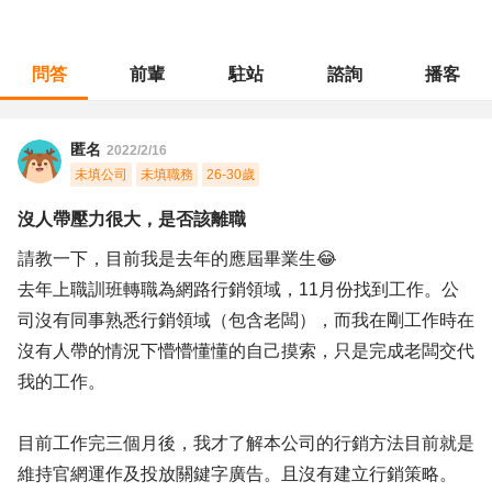
問答
前輩
駐站
諮詢
播客
職涯診所
/
行銷廣告
/
沒人帶壓力很大，是否該離職
匿名
2022/2/16
未填公司
未填職務
26-30歲
沒人帶壓力很大，是否該離職
請教一下，目前我是去年的應屆畢業生😂
去年上職訓班轉職為網路行銷領域，11月份找到工作。公
司沒有同事熟悉行銷領域（包含老闆），而我在剛工作時在
沒有人帶的情況下懵懵懂懂的自己摸索，只是完成老闆交代
我的工作。
目前工作完三個月後，我才了解本公司的行銷方法目前就是
維持官網運作及投放關鍵字廣告。且沒有建立行銷策略。