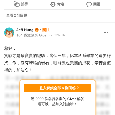
拍手
肯定
回覆
查看
2
則回覆
Jeff Hung
・
關注
104 職涯診所 Giver
・
2022/2/16
您好，
實戰才是最寶貴的經驗，磨個三年，比本科系畢業的還要好
找工作，沒有崎嶇的岩石，哪能激起美麗的浪花，辛苦會值
得的，加油💪！
登入解鎖全部
6
則回答
近 2000 位各行各業的 Giver 解答
還可以一起加入討論唷！