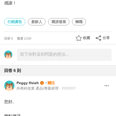
感謝！
行銷廣告
新鮮人
職涯發展
轉職
收藏
分享
回答
6
觀看
2330
回答
6
則
Peggy Hsieh
・
關注
外商科技業 產品/專案經理
・
2022/2/17
您好,