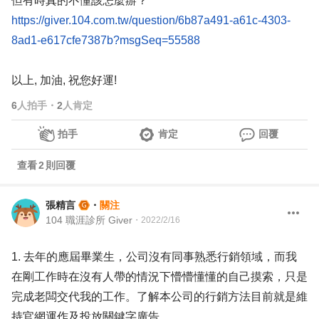
但有時真的不懂該怎麼辦？
https://giver.104.com.tw/question/6b87a491-a61c-4303-
8ad1-e617cfe7387b?msgSeq=55588
以上, 加油, 祝您好運!
6
人拍手
・
2
人肯定
拍手
肯定
回覆
查看
2
則回覆
張精言
・
關注
104 職涯診所 Giver
・
2022/2/16
1. 去年的應屆畢業生，公司沒有同事熟悉行銷領域，而我
在剛工作時在沒有人帶的情況下懵懵懂懂的自己摸索，只是
完成老闆交代我的工作。了解本公司的行銷方法目前就是維
持官網運作及投放關鍵字廣告。