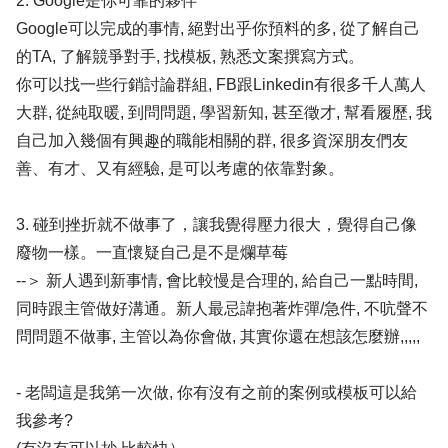
2. Google是你可靠的夥伴
Google可以完成的事情, 絕對出乎你預料的多, 從了解自己
的TA, 了解競爭對手, 找模板, 熟悉文案撰寫方式。
你可以找一些行銷討論群組, FB跟Linkedin有很多千人萬人
大群, 從純取暖, 到問問題, 學習新知, 甚至徵才, 幫看履歷, 我
自己加入幾個有興趣的職能相關的群, 很多資深朋友們友
善、有才、又有經驗, 是可以考慮的依靠對象。
3. 碰到挫折就不做事了，讓我覺得壓力很大，覺得自己像
廢物一樣。一直懷疑自己是不是爛草莓
--＞ 新人遇到新事情, 會比較慢是合理的, 給自己一點時間,
同時跟主管做好溝通。新人最忌諱抱著炸彈/急件, 不吭聲不
問問題不做事, 主管以為你會做, 其實你還在想該怎麼辦,,,,,
- 老闆這是我第一次做, 你有沒有之前的案例或模板可以給
我參考?