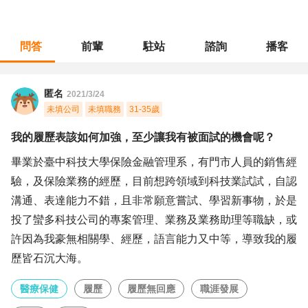
問答
前輩
駐站
諮詢
播客
職涯診所
/
醫療保健
/
我的履歷表該如何加強，至少讓我有被面試的機會呢？
匿名
2021/3/24
未填公司
未填職務
31-35歲
我的履歷表該如何加強，至少讓我有被面試的機會呢？
畢業於臺中科技大學保險金融管理系，有門市人員的銷售經
驗，及保險業務的經歷，目前想跨領域到科技業試試，自認
溝通、表達能力不錯，且非常願意嘗試、學習新事物，於是
投了蠻多科技公司的專案管理、業務及業務助理等職缺，或
許因為我豪無相關學、經歷，語言能力又中等，導致我的履
歷皆石沉大海。
醫療保健
履歷
履歷無回應
職涯發展