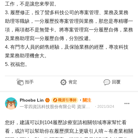
工作，不是讓您來學習。
3. 履歷修正，投了蠻多科技公司的專案管理、業務及業務
助理等職缺，一分履歷投專案管理與業務，那您是專精哪一
項，兩項都不是無聲卡。將專案管理寫一分履歷自傳，業務
及業務助理寫一分履歷自傳，分別投遞。
4. 有門市人員的銷售經驗，及保險業務的經歷，專攻科技
業業務助理機會大。
5. 祝福您。
拍手
肯定
回覆
Phoebe Lin
・
關注
職涯引導師
一零四資訊科技股份有限公司 資深專案經理
・
2021/3/24
您好，建議可以到104履歷診療室請相關領域專家幫忙看
看，或許可以幫助你在履歷撰寫上更吸引人唷～有產業相關