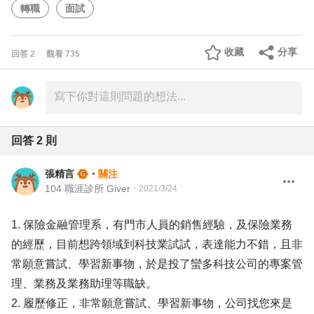
轉職
面試
收藏
分享
回答
2
觀看
735
回答
2
則
張精言
・
關注
104 職涯診所 Giver
・
2021/3/24
1. 保險金融管理系，有門市人員的銷售經驗，及保險業務
的經歷，目前想跨領域到科技業試試，表達能力不錯，且非
常願意嘗試、學習新事物，於是投了蠻多科技公司的專案管
理、業務及業務助理等職缺。
2. 履歷修正，非常願意嘗試、學習新事物，公司找您來是