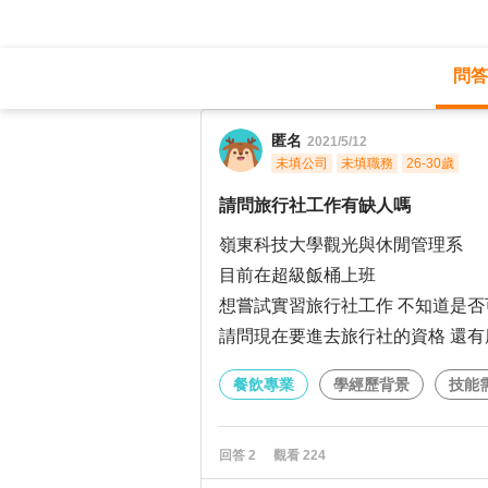
問答
職涯診所
/
餐飲專業
/
匿名
2021/5/12
未填公司
未填職務
26-30歲
請問旅行社工作有缺人嗎
嶺東科技大學觀光與休閒管理系
目前在超級飯桶上班
想嘗試實習旅行社工作 不知道是否
請問現在要進去旅行社的資格 還有
餐飲專業
學經歷背景
技能
回答
2
觀看
224