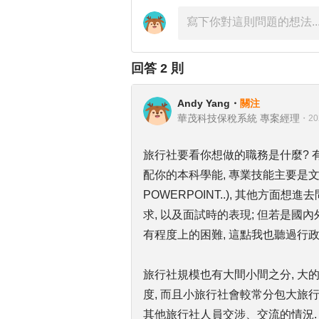
回答
2
則
Andy Yang
・
關注
華茂科技保稅系統 專案經理
・
20
旅行社要看你想做的職務是什麼? 有
配你的本科學能, 專業技能主要是文書
POWERPOINT..), 其他方
求, 以及面試時的表現; 但若是國內
有程度上的困難, 這點我也聽過行
旅行社規模也有大間小間之分, 大
度, 而且小旅行社會較常分包大旅行
其他旅行社人員交涉、交流的情況.