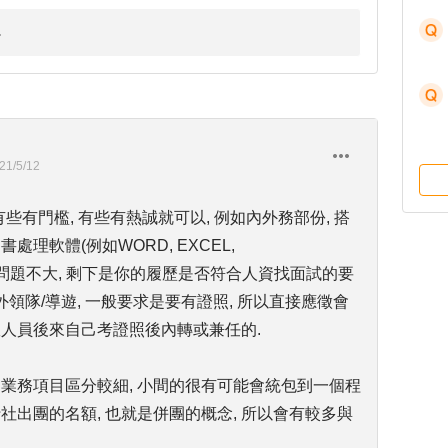
21/5/12
些有門檻, 有些有熱誠就可以, 例如內外務部份, 搭
處理軟體(例如WORD, EXCEL,
面想進去問題不大, 剩下是你的履歷是否符合人資找面試的要
外領隊/導遊, 一般要求是要有證照, 所以直接應徵會
政人員後來自己考證照後內轉或兼任的.
的業務項目區分較細, 小間的很有可能會統包到一個程
社出團的名額, 也就是併團的概念, 所以會有較多與