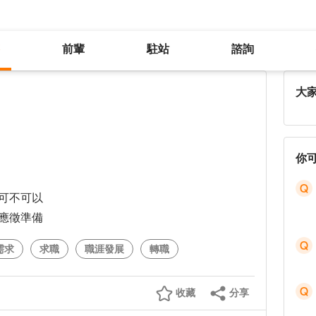
前輩
駐站
諮詢
請問旅行社工作有缺人嗎
大
你
可不可以
應徵準備
需求
求職
職涯發展
轉職
收藏
分享