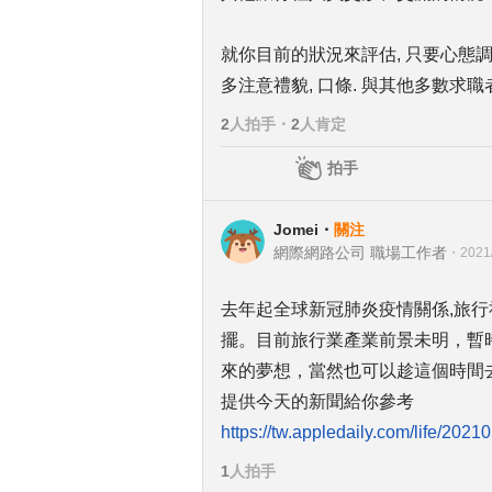
就你目前的狀況來評估, 只要心態調
多注意禮貌, 口條. 與其他多數求
2
人拍手
・
2
人肯定
拍手
Jomei
・
關注
網際網路公司 職場工作者
・
2021
去年起全球新冠肺炎疫情關係,旅
擺。目前旅行業產業前景未明，暫
來的夢想，當然也可以趁這個時間
提供今天的新聞給你參考
https://tw.appledaily.com/lif
1
人拍手