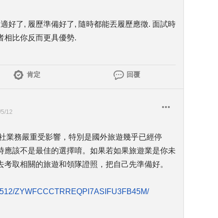
適好了, 履歷準備好了, 隨時都能丟履歷應徵. 面試時
職者相比你反而更具優勢.
肯定
回覆
/5/12
行社業務嚴重受影響，特別是國外旅遊幾乎已經停
時應該不是最佳的選擇唷。如果若如果旅遊業是你未
去考取相關的旅遊和領隊證照，把自己先準備好。
e/20210512/ZYWFCCCTRREQPI7ASIFU3FB45M/