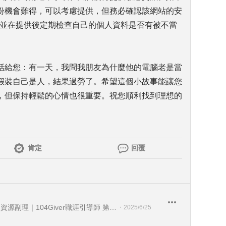
份機會難得，可以考慮提供，但務必確認該網站的安
，並在提供後定期檢查自己的個人資料是否有被不當
話給您：有一天，我問我朋友為什麼他的電腦老是當
假裝自己是人，結果過勞了。希望這個小故事能讓您
，但保持輕鬆的心情也很重要。祝您順利找到理想的
肯定
回覆
文心育樂休閒股份有限公司 人力資源副理｜104Giver職涯引導師 第003202410023號
・
2025/6/25