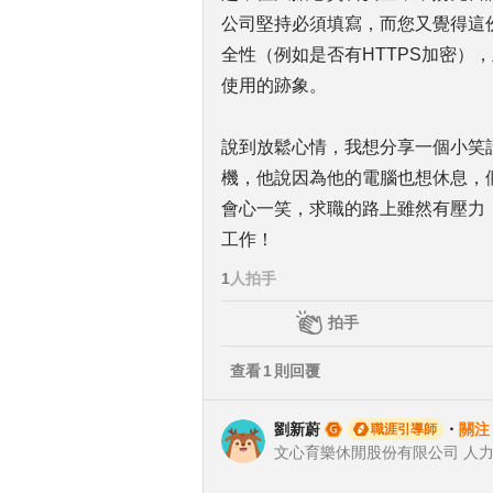
公司堅持必須填寫，而您又覺得這
全性（例如是否有HTTPS加密）
使用的跡象。
說到放鬆心情，我想分享一個小笑
機，他說因為他的電腦也想休息，
會心一笑，求職的路上雖然有壓力
工作！
1
人拍手
拍手
查看
1
則回覆
劉新蔚
・
關注
職涯引導師