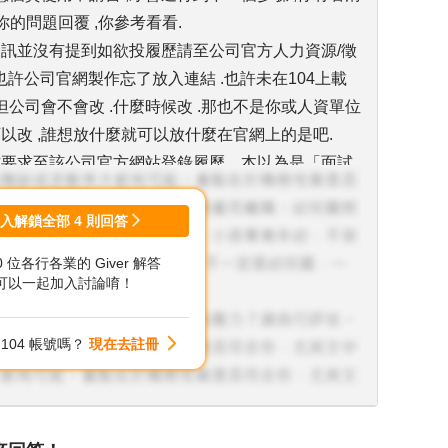
你的問題回覆 ,你參考看看.
缺資訊並沒有提到如欲投履歷請至公司官方人力資源/徵
- 也許公司官網製作忘了放入連結 .也許未在104上載
,但公司會不會改 .什麼時候改 .那也不是你或人資單位
以改 ,誰想放什麼就可以放什麼在官網上的是吧.
發信要求至該公司官方網站登錄履歷，本以為是「面試
程就是這樣 ,不管好或不好 ,對或不對 ,不予評論 ,如果
去確認 ,基本上HR應該不會主動去電給你 ,畢竟要面
登入解鎖全部
4
則回答
那講都講不完.
00 位各行各業的 Giver 解答
部分需填寫的資料都與104相同，但發現「身分證字
可以一起加入討論唷！
這些資料 ,如果你是填紙本 ,也是有這些項目 ,緊急聯
上班途中發生交通意外 ,醫院急診打電話來(他人昏迷
104 帳號嗎？
現在去註冊
望公司通知他的家長(緊急連絡人到醫院) ,結果HR查到
 .結果是空號 .打他家裡電話 .結果是亂寫的...你覺
之履歷內容不會涉及太多個資（最多出生日和個人聯絡