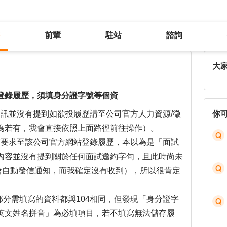
前輩
駐站
諮詢
尚未邀約面試，公司通知以其系統登錄履歷，須填身分證字號等個資
大
登錄履歷，須填身分證字號等個資
缺資訊並沒有提到如欲投履歷請至公司官方人力資源/徵
你
為若有，我會直接依照上面路徑前往操作）。
發信要求至該公司官方網站登錄履歷，本以為是「面試
內容並沒有提到關於任何面試邀約字句，且此時尚未
啟會自動發信通知，而我確定沒有收到），所以很肯定
部分需填寫的資料都與104相同，但發現「身分證字
英文姓名拼音」為必填項目，若不填寫無法儲存履