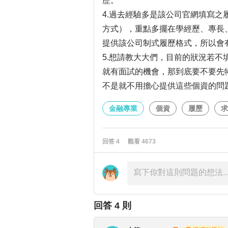
歷。
4.過去經驗多是該公司官網填寫
方式），重點多擺在學經歷、專長
提供該公司制式履歷格式，所以會
5.想請教大大們，目前的狀況若
就有面試的機會，那到底要不要先
不是就不用擔心提供這些個資的問
金融專業
個資
履歷
求
回答
4
觀看
4673
回答
4
則