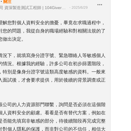
・
關注
台灣派樂騰健康科技股份有限公司 資深製造測試工程師 | 104Giver職涯引導師 第003202310035
・
2025/6/29
理解您對個人資料安全的擔憂，畢竟在求職過程中，
對您的問題，我從自身的職場經驗和對相關法規的了
您做出決定。
情況下，就填寫身分證字號、緊急聯絡人等敏感個人
的情況。根據我的經驗，許多公司在初步篩選階段，
，特別是像身分證字號這類高度敏感的資料。一般來
入面試後，才會要求提供，用於後續的背景調查或正
該公司的人力資源部門聯繫，詢問是否必須在這個階
個人資料安全的顧慮。看看是否有替代方案，例如在
是否能先填寫非敏感的部分，待後續階段再完成完整
於對個人隱私的保護，而非對公司的不信任，相信大