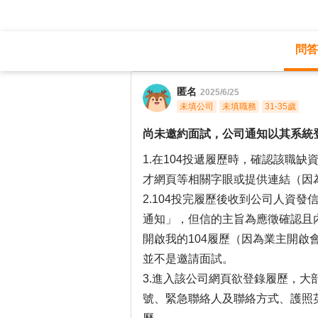
問答
職涯診所
/
金融專業
/
匿名
2025/6/25
未填公司
未填職務
31-35歲
尚未邀約面試，公司通知以其系統
1.在104投遞履歷時，確認該職
才網頁等相關字眼或提供連結（因
2.104投完履歷後收到公司人資
通知」，但信的主旨為應徵確認且
開啟我的104履歷（因為業主開
並不是邀請面試。
3.進入該公司網頁欲登錄履歷，大
號、緊急聯絡人及聯絡方式、護照