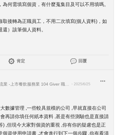
，為何需填寫個資，有什麼蒐集目及可以不用填嗎。
取後轉為正職員工，不用二次填寫(個人資料)，如
退還）該筆個人資料。
肯定
回覆
上市電子業-上市製造業 -上市物流業 -上市餐飲服務業 104 Giver 職涯引導師 第003202410005號
・
2025/6/25
大數據管理 ,一些較具規模的公司 ,早就直接在公司
不會再請你填任何紙本資料 ,甚是有些測驗也是直接請
等) ,但現今大家對個資的重視 ,你有你的疑慮也是正
同意個資使用申請書 ,才會進行到下一個步驟 ,你有看清