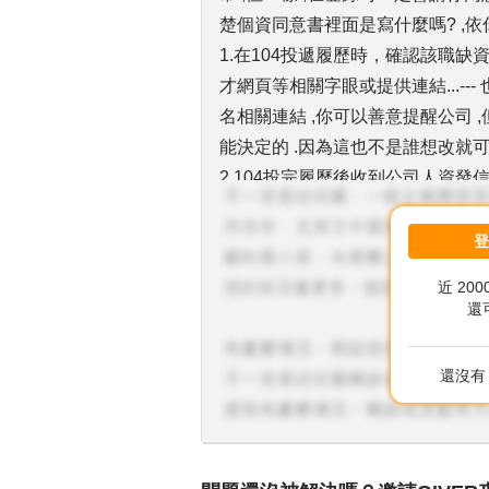
楚個資同意書裡面是寫什麼嗎? ,依
1.在104投遞履歷時，確認該職
才網頁等相關字眼或提供連結...--
名相關連結 ,你可以善意提醒公司 
能決定的 .因為這也不是誰想改就可
2.104投完履歷後收到公司人資
通知」...---這也許是該家公司的流
你怕詐騙 ,那可以直接電話去詢問 ,
試的那麼多 ,如果每位都電話通知 ,
近 20
3.進入該公司網頁欲登錄履歷，大
還
號、緊急聯絡人及聯絡方式、...---
絡人當然是要有 ,實務上也有 ,在
還沒有 
了) ,因為他有公司識別證 ,醫院希
他緊急聯絡人的資料 ,打電話過去聯絡
得這樣好嗎?
4.過去經驗多是該公司官網填寫