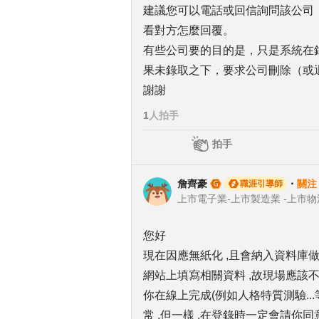
建議您可以電話或回信詢問該公司
看對方怎麼回覆。
有些公司要的目的是，只是系統在錄
果未錄取之下，要求公司刪除（或
謝謝
1
人拍手
拍手
詹齊豪
・
關注
職涯引導師
您好
現在因應無紙化 ,且會納入資料庫做
網站上填寫相關資料 ,故現場應該
你在線上完成(例如人格特質測驗...
常 ,但一樣 ,在登錄時一定會請你