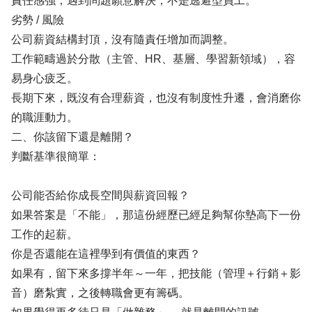
責任感強，遇到問題願意解決，不是逃避型員工。
劣勢 / 風險
公司薪資結構封頂，沒有隨責任增加而調整。
工作範疇過於分散（主管、HR、基層、學習新領域），容
易身心疲乏。
長期下來，既沒有合理薪資，也沒有制度性升遷，會消磨你
的職涯動力。
二、你該留下還是離開？
判斷基準很簡單：
公司能否給你成長空間與薪資回報？
如果答案是「不能」，那這份經歷已經足夠幫你墊高下一份
工作的起薪。
你是否還能在這裡學到有價值的東西？
如果有，留下來多撐半年～一年，把技能（管理＋行銷＋影
音）磨紮實，之後轉職會更有籌碼。