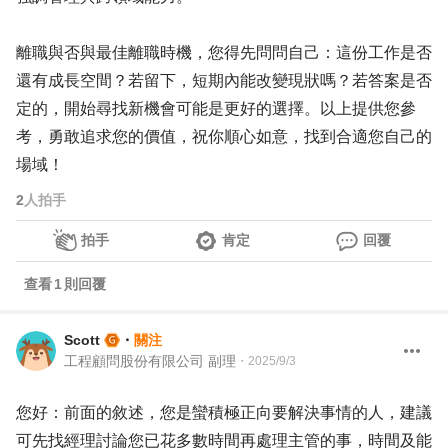
離職與否與最佳離職時機，您得先問問自己：這份工作是否
還有成長空間？若留下，短期內能改變現狀嗎？若答案是否
定的，開始尋找新機會可能是更好的選擇。以上提供您參
考，勇敢追求您的價值，祝你順心如意，找到合適您自己的
場域！
2
人拍手
拍手
肯定
回覆
查看
1
則回覆
Scott
・
關注
工程顧問股份有限公司 副理
・
2025/9/3
您好：前面的敘述，您是蠻積極正向要解決事情的人，建議
可先找經理討論您已花多數時間再處理主管的事，時間及能