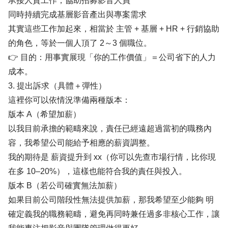
承接人資工作，協助招募影音人員
同時持續完成基層影音產出與專案需求
其實這些工作加起來，相當於 主管 + 基層 + HR + 行銷協助
的角色，等於一個人頂了 2～3 個職位。
👉 目的：用事實展現「你的工作價值」＝公司省下的人力
成本。
3. 提出訴求（具體＋彈性）
這裡你可以依情況準備兩種版本：
版本 A（希望加薪）
以我目前承擔的範疇來說，責任已經遠超過當初的職務內
容，我希望公司能給予相應的薪資調整。
我的期待是 薪資提升到 xx（你可以先查市場行情，比你現
在多 10–20%），這樣也能符合我的責任與投入。
版本 B（若公司確實無法加薪）
如果目前公司階段性無法提供加薪，那我希望至少能夠 明
確定義我的職務範疇，避免再同時兼任過多非核心工作，讓