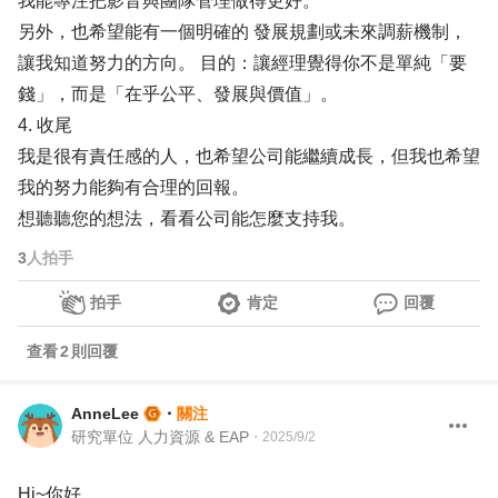
我能專注把影音與團隊管理做得更好。
另外，也希望能有一個明確的 發展規劃或未來調薪機制，
讓我知道努力的方向。 目的：讓經理覺得你不是單純「要
錢」，而是「在乎公平、發展與價值」。
4. 收尾
我是很有責任感的人，也希望公司能繼續成長，但我也希望
我的努力能夠有合理的回報。
想聽聽您的想法，看看公司能怎麼支持我。
3
人拍手
拍手
肯定
回覆
查看
2
則回覆
AnneLee
・
關注
研究單位 人力資源 & EAP
・
2025/9/2
Hi~你好，