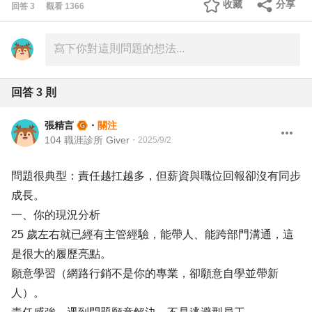
收藏
分享
回答
3
觀看
1366
回答
3
則
張精言
・
關注
104 職涯診所 Giver
・
2025/9/2
問題很典型：責任越扛越多，但薪資與職位回報卻沒有同步
成長。
一、你的現況分析
25 歲左右就已經有主管經驗，能帶人、能跨部門溝通，這
是很大的履歷亮點。
願意學習（網路行銷不是你的專業，卻願意自學並帶新
人）。