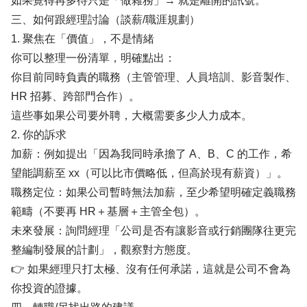
如果覺得再多待只是「做雜務」→ 就是離開的訊號。
三、如何跟經理討論（談薪/職涯規劃）
1. 聚焦在「價值」，不是情緒
你可以整理一份清單，明確點出：
你目前同時負責的職務（主管管理、人員培訓、影音製作、
HR 招募、跨部門合作）。
這些事如果公司要外聘，大概需要多少人力成本。
2. 你的訴求
加薪：例如提出「因為我同時承擔了 A、B、C 的工作，希
望能調薪至 xx（可以比市價略低，但高於現有薪資）」。
職務定位：如果公司暫時無法加薪，至少希望明確定義職務
範疇（不要再 HR＋基層＋主管全包）。
未來發展：詢問經理「公司是否有讓影音或行銷團隊往更完
整編制發展的計劃」，觀察對方態度。
👉 如果經理只打太極、沒有任何承諾，這就是公司不會為
你投資的證據。