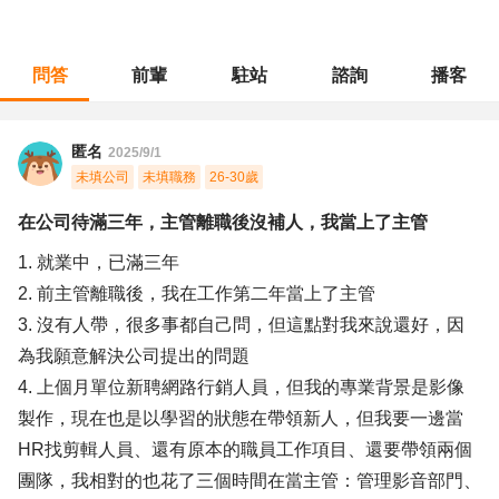
問答
前輩
駐站
諮詢
播客
職涯診所
/
傳播藝術
/
在公司待滿三年，主管離職後沒補人，我當上了主管
匿名
2025/9/1
未填公司
未填職務
26-30歲
在公司待滿三年，主管離職後沒補人，我當上了主管
1. 就業中，已滿三年
2. 前主管離職後，我在工作第二年當上了主管
3. 沒有人帶，很多事都自己問，但這點對我來說還好，因
為我願意解決公司提出的問題
4. 上個月單位新聘網路行銷人員，但我的專業背景是影像
製作，現在也是以學習的狀態在帶領新人，但我要一邊當
HR找剪輯人員、還有原本的職員工作項目、還要帶領兩個
團隊，我相對的也花了三個時間在當主管：管理影音部門、