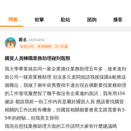
問答
前輩
駐站
諮詢
播客
職涯診所
/
貿易船務
/
國貿人員轉職業務助理碰到瓶頸
匿名
2025/4/18
未填公司
未填職務
31-35歲
國貿人員轉職業務助理碰到瓶頸
我大學畢業就在同一家企業擔任業務助理五年多，後來進到
前公司一樣當業務助理 但沒多久老闆就請我接採購&船務這
個職位，我做了兩年依舊覺得不適合現在裸辭要找業務助理
的工作發現履歷投了幾乎都沒有企業邀約面試，我有用104
健診 都說我前一份工作內容是屬於國貿人員 應該要找國貿
相關的工作比較有機會，但國貿相關都要會英文跟需要有3-
5年的經驗…但我英文很弱
我現在想找業務助理方面的工作請問大家有什麼建議嗎