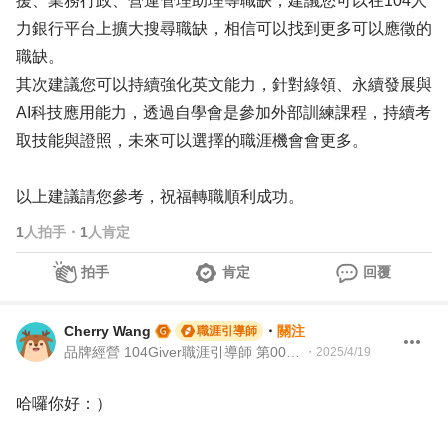
援、業務行政、營運管理助理等職缺，建議您可以在104人
力銀行平台上擴大搜尋職缺，相信可以找到更多可以應徵的
職缺。
其次建議您可以持續強化英文能力，針對綠領、永續發展與
AI科技應用能力，透過自學會是參加外部訓練課程，持續考
取技能與證照，未來可以選擇的職涯機會會更多。
以上建議請您參考，祝福轉職順利成功。
1
人拍手
・
1
人肯定
拍手
肯定
回覆
Cherry Wang
・
關注
職涯引導師
品牌經營 104Giver職涯引導師 第003202510001
・
2025/4/19
哈囉你好：）