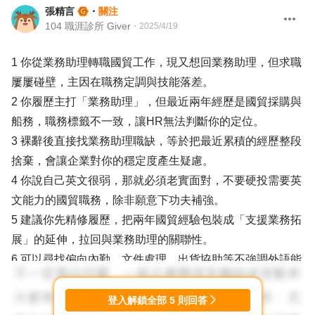
張精言
・
關注
104 職涯診所 Giver
・
2025/4/19
1 你從業務助理轉職國貿工作，現又想回業務助理，但求職
屢屢碰壁，主因在職務定調與技能落差。
2 你履歷主打「業務助理」，但最近兩年經歷是國貿採購與
船務，職務標籤不一致，讓HR無法判斷你的定位。
3 裸辭後直接找業務助理職缺，等於把最近累積的經歷整段
捨棄，會讓企業對你的穩定度產生疑慮。
4 你說自己英文很弱，那就必須老實面對，不要硬投需要英
文能力的國貿職務，除非願意下功夫補強。
5 建議你先精修履歷，把兩年國貿經驗包裝成「支援業務拓
展」的延伸，拉回與業務助理的關聯性。
6 可以尋找偏向內勤、文件處理、出貨協助等不強調外語能
力的業務助理職位，降低門檻。
7 若真心不喜歡國貿內容，請果斷轉型，別再猶豫徘徊於兩
登入解鎖全部
5
則回答