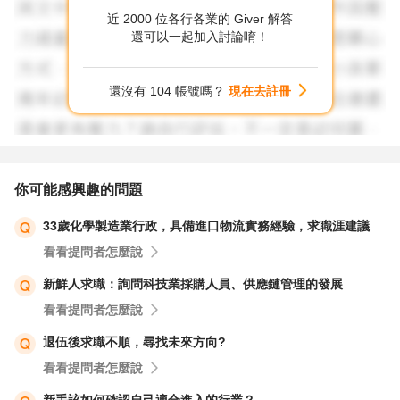
邊，否則永遠在不上不下的狀態。
近 2000 位各行各業的 Giver 解答
8 英文能力短期內無法補強到符合國貿職務，就不要再考慮
還可以一起加入討論唷！
那條路，專注打好「業務支援」的基本盤。
9 試著從中小企業下手，這類公司較重視實務能力，不會硬
還沒有 104 帳號嗎？
現在去註冊
卡你過往的職務名稱與語言程度。
10 不妨善用104的自傳與技能欄，清楚強調你擅長處理訂
單、客戶聯繫、資料整合等業務核心工作。
11 找工作本來就很現實，不要期待每一份經歷都能被欣
你可能感興趣的問題
賞，要懂得刪減與修飾，讓HR秒懂你是誰。轉職業務助理
33歲化學製造業行政，具備進口物流實務經驗，求職涯建議
碰到瓶頸，業務助理五年多，，是優勢。
看看提問者怎麼說
12 祝福你。希望你早日找到適合、穩定且讓你有成就感的
工作，加油！
新鮮人求職：詢問科技業採購人員、供應鏈管理的發展
看看提問者怎麼說
退伍後求職不順，尋找未來方向?
看看提問者怎麼說