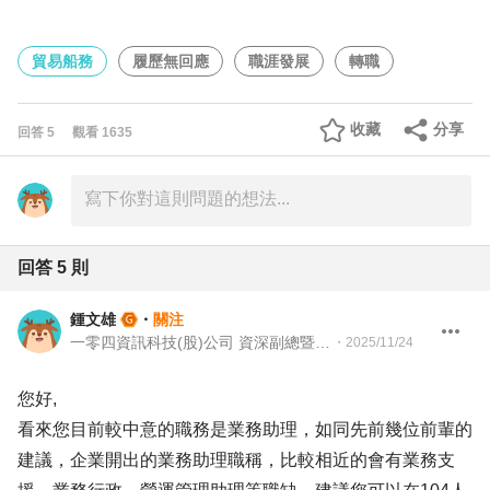
貿易船務
履歷無回應
職涯發展
轉職
收藏
分享
回答
5
觀看
1635
回答
5
則
鍾文雄
・
關注
一零四資訊科技(股)公司 資深副總暨人才永續長
・
2025/11/24
您好,
看來您目前較中意的職務是業務助理，如同先前幾位前輩的
建議，企業開出的業務助理職稱，比較相近的會有業務支