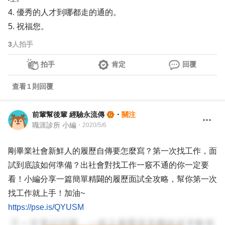
4. 優秀的人才到哪都走的通的。
5. 祝福您。
3
人拍手
拍手
肯定
回覆
查看
1
則回覆
前輩幫後輩 經驗永流傳
・
關注
職涯診所 小編
・
2020/5/6
剛畢業社會新鮮人的履歷自傳要怎麼寫？第一次找工作，面
試到底該如何準備？出社會對找工作一竅不通的你一定要
看！小編分享一篇簡單精闢的履歷面試全攻略，幫你第一次
找工作就上手！加油~
https://pse.is/QYUSM