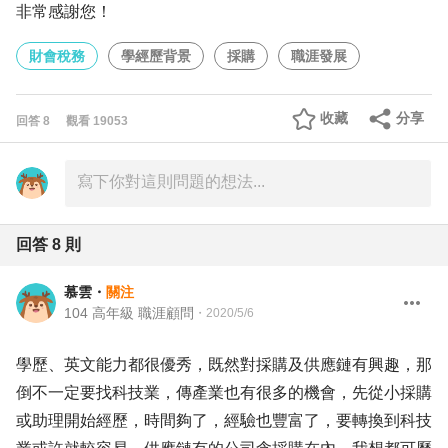
非常感謝您！
財會稅務
學經歷背景
採購
職涯發展
收藏
分享
回答
8
觀看
19053
回答
8
則
慕雲
・
關注
104 高年級 職涯顧問
・
2020/5/6
學歷、英文能力都很優秀，既然對採購及供應鏈有興趣，那
倒不一定要找科技業，傳產業也有很多的機會，先從小採購
或助理開始經歷，時間夠了，經驗也豐富了，要轉換到科技