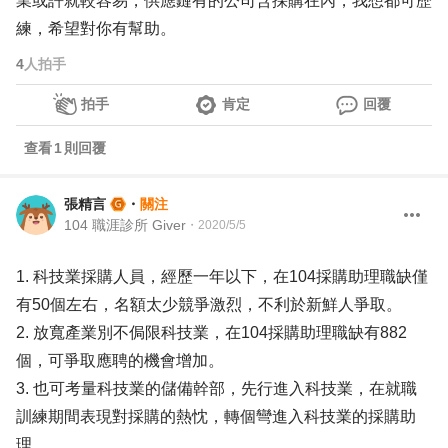
業或許就較容易，供應鏈有的公司含採購在內，我想都可歷
練，希望對你有幫助。
4
人拍手
拍手
肯定
回覆
查看
1
則回覆
張精言
・
關注
104 職涯診所 Giver
・
2020/5/5
1. 科技業採購人員，經歷一年以下，在104採購助理職缺僅
有50個左右，名額太少競爭激烈，不利於新鮮人爭取。
2. 放寬產業別不侷限科技業，在104採購助理職缺有882
個，可爭取應聘的機會增加。
3. 也可考量科技業的儲備幹部，先行進入科技業，在就職
訓練期間表現對採購的熱忱，轉個彎進入科技業的採購助
理。