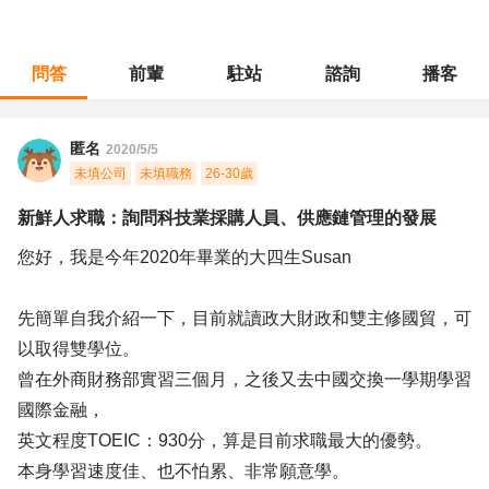
問答
前輩
駐站
諮詢
播客
職涯診所
/
財會稅務
/
新鮮人求職：詢問科技業採購人員、供應鏈管理的發展
匿名
2020/5/5
未填公司
未填職務
26-30歲
新鮮人求職：詢問科技業採購人員、供應鏈管理的發展
您好，我是今年2020年畢業的大四生Susan
先簡單自我介紹一下，目前就讀政大財政和雙主修國貿，可
以取得雙學位。
曾在外商財務部實習三個月，之後又去中國交換一學期學習
國際金融，
英文程度TOEIC：930分，算是目前求職最大的優勢。
本身學習速度佳、也不怕累、非常願意學。