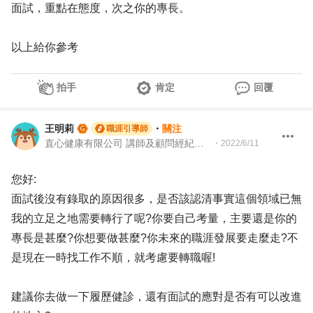
面試，重點在態度，次之你的專長。
以上給你參考
拍手
肯定
回覆
王明莉
・
關注
職涯引導師
直心健康有限公司 講師及顧問經紀人、園藝治療師、就業服務專業人員、104Giver職涯引導師
・
2022/6/11
您好:
面試後沒有錄取的原因很多，是否該認清事實這個領域已無
我的立足之地需要轉行了呢?你要自己考量，主要還是你的
專長是甚麼?你想要做甚麼?你未來的職涯發展要走麼走?不
是現在一時找工作不順，就考慮要轉職喔!
建議你去做一下履歷健診，還有面試的應對是否有可以改進