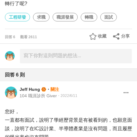
轉行了呢?
工程研發
求職
職涯發展
轉職
面試
收藏
分享
回答
6
觀看
2611
回答
6
則
Jeff Hung
・
關注
104 職涯診所 Giver
・
2022/6/11
您好，
一直都有面試，說明了學經歷背景是有被看到的，也願意面
談，說明了在IC設計業、半導體產業是沒有問題，而且履歷