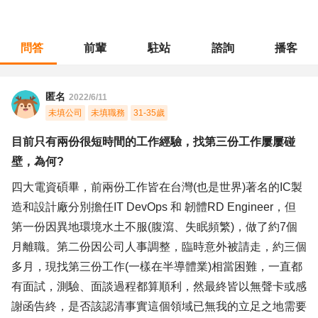
問答
前輩
駐站
諮詢
播客
職涯診所
/
工程研發
/
目前只有兩份很短時間的工作經驗，找第三份工作屢屢碰壁，為何?
匿名
2022/6/11
未填公司
未填職務
31-35歲
目前只有兩份很短時間的工作經驗，找第三份工作屢屢碰
壁，為何?
四大電資碩畢，前兩份工作皆在台灣(也是世界)著名的IC製
造和設計廠分別擔任IT DevOps 和 韌體RD Engineer，但
第一份因異地環境水土不服(腹瀉、失眠頻繁)，做了約7個
月離職。第二份因公司人事調整，臨時意外被請走，約三個
多月，現找第三份工作(一樣在半導體業)相當困難，一直都
有面試，測驗、面談過程都算順利，然最終皆以無聲卡或感
謝函告終，是否該認清事實這個領域已無我的立足之地需要