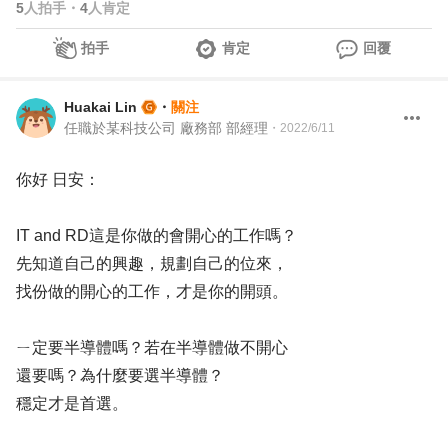
5
人拍手
・
4
人肯定
拍手
肯定
回覆
Huakai Lin
・
關注
任職於某科技公司 廠務部 部經理
・
2022/6/11
你好 日安：
IT and RD這是你做的會開心的工作嗎？
先知道自己的興趣，規劃自己的位來，
找份做的開心的工作，才是你的開頭。
ㄧ定要半導體嗎？若在半導體做不開心
還要嗎？為什麼要選半導體？
穩定才是首選。