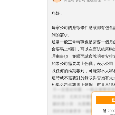
開發有限公司 副總經理
・
4/23 14
您好，
每家公司的應徵條件應該都有包含
到的需求。
通常一般正常轉職也是需要一個月
會要馬上報到，可以在面試結尾時
理由事項，並跟面試官說明並安排
如果公司需要馬上任職，表示公司
以任何的延期報到，可能都不太容
這時就不需要對於錄取與否抱有太
如果公司需要馬上報到，而且是理
旅遊或是放棄工作。
面試時最好都是以誠實為上，可以
近 20