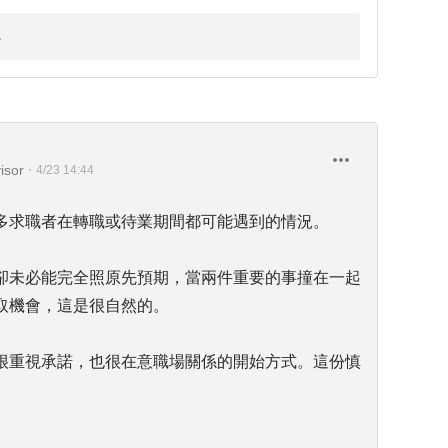
isor
・
4/23 14:44
多求職者在轉職或待業期間都可能遇到的情況。
卻未必能完全照原先預期，當兩件重要的事撞在一起
取機會，這是很自然的。
很重視承諾，也很在意職場關係的開始方式。這份慎