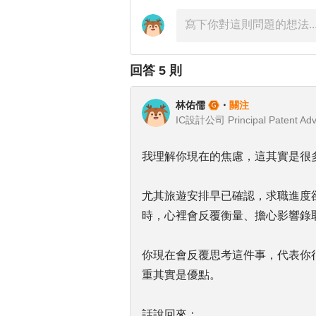
回答
5
則
林佑儒
・
關注
IC設計公司 Principal Patent Adv
我理解你現在的焦慮，這其實是很
尤其旅遊安排早已確認，求職進度
時，心裡會反覆衡量、擔心影響錄
你現在會反覆思考這件事，代表你
重其實是優點。
話說回來：