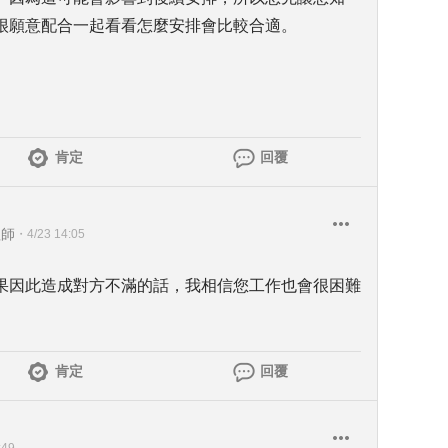
很願意配合一起看看怎麼安排會比較合適。
肯定
回覆
程師
・
4/23 14:05
果因此造成對方不滿的話，我相信您工作也會很困難
肯定
回覆