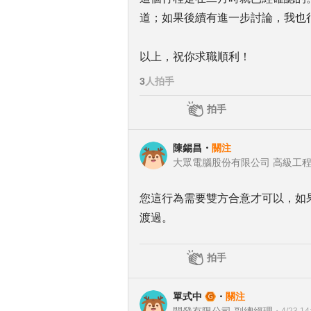
道；如果後續有進一步討論，我也
以上，祝你求職順利！
3
人拍手
拍手
陳錫昌
・
關注
大眾電腦股份有限公司 高級工
您這行為需要雙方合意才可以，如
渡過。
拍手
單式中
・
關注