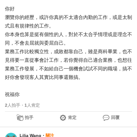
你好
瀏覽你的經歷，或許你真的不太適合內勤的工作，或是太制
式且有規律性的工作。
你本身也算是挺有個性的人，對於不太合乎情理或是理念不
同，不會去屈就與委屈自己。
業務工作比較獨立性，成敗都靠自己，雖是商科畢業，也不
見得要一直從事會計工作，若你覺得自己適合業務，也想往
業務工作發展，不如給自己一個機會試試不同的職場，搞不
好你會發現客人其實比同事還難搞。
祝福你
2
人拍手
・
1
人肯定
拍手
肯定
回覆
Lilia Wang
・
關注