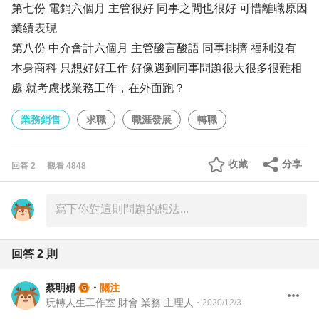
第七份 電銷六個月 主管很好 同事之間也很好 可惜離職原因
業績表現
第八份 中介會計六個月 主管酸言酸語 同事排擠 福利沒有
本身商科 只想好好工作 好像遇到同事問題很大很多很難相
處 就考慮找業務工作，在外面跑？
業務銷售
求職
職涯發展
轉職
收藏
分享
回答
2
觀看
4848
回答
2
則
蔡明娟
・
關注
玩轉人生工作室 財會 業務 主理人
・
2020/12/3