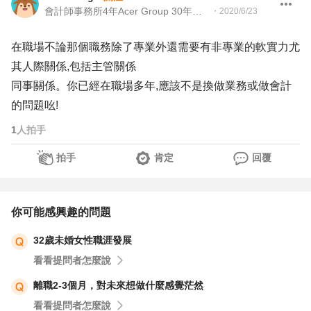
會計師事務所4年Acer Group 30年和104高年級 科技業跨國集團退休財務長
・
2020/6/23
在職場不論那個職務除了專業外還需要有非專業的軟實力尤
其人際關係,包括主管關係
同事關係。你已經在職場多年,應該不是換做業務或做會計
的問題吆!
1
人拍手
拍手
肯定
回覆
你可能感興趣的問題
32歲未婚女性職涯發展
看看提問者怎麼說
離職2-3個月，對未來想做什麼感覺茫然
看看提問者怎麼說