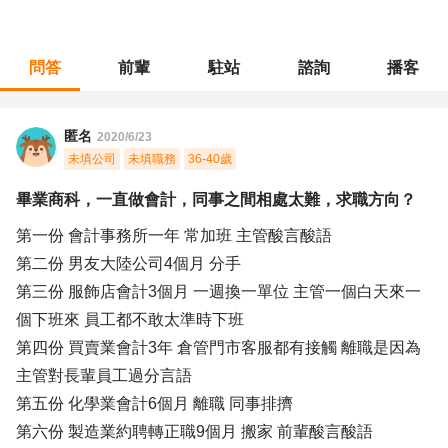
問答
前輩
駐站
諮詢
播客
職涯診所
/
業務銷售
/
畢業商科，一直做會計，同事之間相處太難，求職方向？
匿名
2020/6/23
未填公司
未填職務
36-40歲
畢業商科，一直做會計，同事之間相處太難，求職方向？
第一份 會計事務所一年 常加班 主管酸言酸語
第二份 男友大陸公司4個月 分手
第三份 服飾店會計3個月 一週換一單位 主管一個白天來一
個下班來 員工都不敢太準時下班
第四份 買賣業會計3年 倉管門市客服都有接觸 離職是因為
主管對長輩員工過分言語
第五份 化學業會計6個月 離職 同事排擠
第六份 製造業約聘轉正職9個月 搬家 前輩酸言酸語