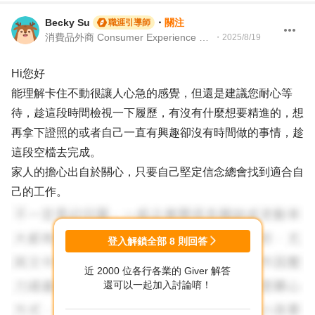
Becky Su
・
關注
職涯引導師
消費品外商 Consumer Experience ManagerＩ104Giver職涯引導師 第003202310027號
・
2025/8/19
Hi您好
能理解卡住不動很讓人心急的感覺，但還是建議您耐心等
待，趁這段時間檢視一下履歷，有沒有什麼想要精進的，想
再拿下證照的或者自己一直有興趣卻沒有時間做的事情，趁
這段空檔去完成。
家人的擔心出自於關心，只要自己堅定信念總會找到適合自
己的工作。
登入解鎖全部
8
則回答
近 2000 位各行各業的 Giver 解答
還可以一起加入討論唷！