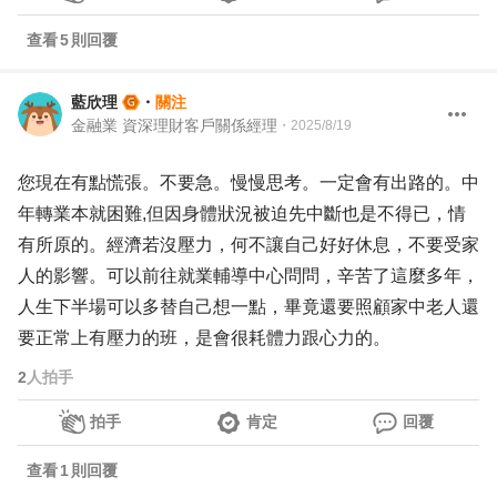
查看
5
則回覆
藍欣理
・
關注
金融業 資深理財客戶關係經理
・
2025/8/19
您現在有點慌張。不要急。慢慢思考。一定會有出路的。中
年轉業本就困難,但因身體狀況被迫先中斷也是不得已，情
有所原的。經濟若沒壓力，何不讓自己好好休息，不要受家
人的影響。可以前往就業輔導中心問問，辛苦了這麼多年，
人生下半場可以多替自己想一點，畢竟還要照顧家中老人還
要正常上有壓力的班，是會很耗體力跟心力的。
2
人拍手
拍手
肯定
回覆
查看
1
則回覆