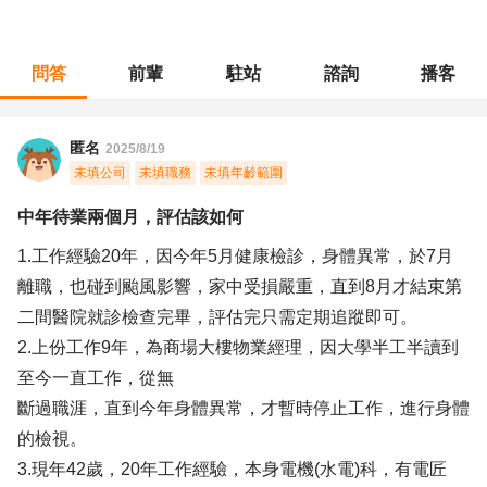
問答
前輩
駐站
諮詢
播客
職涯診所
/
行政總務
/
中年待業兩個月，評估該如何
匿名
2025/8/19
未填公司
未填職務
未填年齡範圍
中年待業兩個月，評估該如何
1.工作經驗20年，因今年5月健康檢診，身體異常，於7月
離職，也碰到颱風影響，家中受損嚴重，直到8月才結束第
二間醫院就診檢查完畢，評估完只需定期追蹤即可。
2.上份工作9年，為商場大樓物業經理，因大學半工半讀到
至今一直工作，從無
斷過職涯，直到今年身體異常，才暫時停止工作，進行身體
的檢視。
3.現年42歲，20年工作經驗，本身電機(水電)科，有電匠