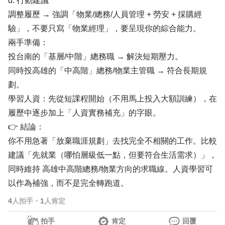
d. 行動建議
調整履歷 → 強調「物業/總務/人員管理 + 勞安 + 採購經
驗」，不要只寫「物業經理」，要呈現你的綜合能力。
兩手準備：
投台南的「基層/中階」總務職 → 解決短期壓力。
同時投高雄的「中高階」總務/物業主管職 → 符合長期規
劃。
學習人資：先從短課程開始（不用馬上投入大額訓練），在
履歷中逐步加上「人資實務補充」的字眼。
👉 結論：
你不用急著「放棄職涯規劃」去找完全不相關的工作。比較
建議「先就業（哪怕層級低一點，但要符合生活需求）」，
同時維持 高雄中高階總務/物業方向的求職線。人資學習可
以作為補強，而不是完全轉跑道。
4
人拍手
・
1
人肯定
拍手
肯定
回覆