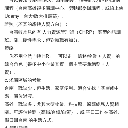
可以參加 勞動基準法、薪酬制度、招募面試技巧的短期
課程（台南高雄很多職訓中心、勞動部委辦課程，或線上像
Udemy、台大/政大推廣部）。
證照（若真的想轉人資方向）：
台灣較常見的有 人力資源管理師（CHRP） 類型的培訓
班。雖非硬性需求，但對轉職有加分。
策略：
你不用全然「轉 HR」，可以走 「總務/物業 + 人資」的
綜合角色（很多中小企業其實一個主管要兼總務 + 人
資）。
c. 求職區域的考量
台南：職缺少，但生活、家庭便利。適合先找「基層或中
階」職位過渡。
高雄：職缺多，尤其大型物業、科技廠、醫院總務人資相
關。可評估通勤（高鐵/台鐵/自駕），或 平日工作在高雄、
假日回台南 的生活方式。