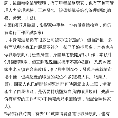
牌，後面轉物業管理職，有了甲種業務勞安，也有下包商管
理人力管理經驗，工程發包，設備採購等綜合管理經驗(總
務、勞安、工務)。
4.因碰到7月颱風，影響家中事務，也有做身體檢查，但仍
有進行工作面試(5家)
，本身職涯是仍有很多公司認可(面試邀約)，但自評後，多
數面試與本身工作履歷不符合，都已予婉拒居多，本身也有
做職場規劃7月檢查身體，身體無恙後開始找工作，本預計
9月回歸職場，但直到現況面試機率不高(42歲)，又想照護
家中老人須在台南就職，但7月中到迄今，發現台南就業市
場不佳，也與想走的職涯的職位不多(總務人員、物業人
員)，因家人也已經開始頻繁詢問何時願意出去上班，漸漸
產生了自我懷疑，是否要持續堅持自我的職涯規劃，先謀一
份有薪資的工作即可(不拘職業只求無輪班，能配合照料家
人)。
*等待就職時間，有去104就業博覽會進行職涯規劃，也有