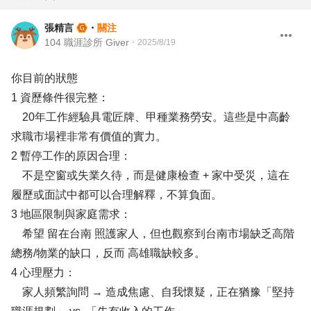
張精言
・
關注
104 職涯診所 Giver
・
2025/8/19
你目前的狀態
1 資歷條件很完整：
20年工作經驗具電匠牌、甲種業務勞安。這些是中高齡
求職市場裡非常有價值的實力。
2 暫停工作的原因合理：
不是空窗或失業久待，而是健康檢查 + 家中受災，這在
履歷或面試中都可以合理解釋，不算負面。
3 地區限制與家庭需求：
希望 留在台南 照護家人，但也觀察到台南市場缺乏高階
總務/物業的缺口，反而 高雄職缺較多。
4 心理壓力：
家人頻繁詢問 → 造成焦慮、自我懷疑，正在猶豫「堅持