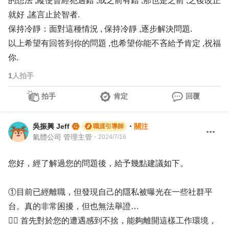
的想法 ,縱使曾經犯過錯 ,或之前有錯 ,那也是之前 ,之後改正
就好 ,謠言止於智者.
保持冷靜：面對這種情況 , 保持冷靜 ,逐步解決問題.
以上希望有回答到你的問題 ,也希望你能不吝給予肯定 ,祝福
你.
1
人拍手
拍手
肯定
回覆
吳振興 Jeff
・
關注
職涯引導師
氣體公司 管理主管
・
2024/7/16
您好，經了解過您的問題後，給予幾點建議如下。
①目前已經離職，但發現自己的隱私被曝光在一些社群平
台。真的非常困擾，但也無法舉證…
✍🏻 首先對於您的遭遇感到不捨，能夠離開這樣工作環境，