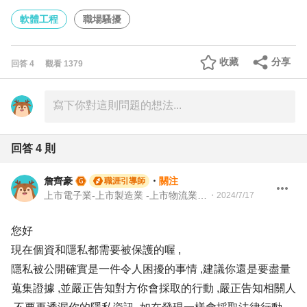
軟體工程
職場騷擾
收藏
分享
回答
4
觀看
1379
回答
4
則
詹齊豪
・
關注
職涯引導師
上市電子業-上市製造業 -上市物流業 -上市餐飲服務業 104 Giver 職涯引導師 第003202410005號
・
2024/7/17
您好
現在個資和隱私都需要被保護的喔 ,
隱私被公開確實是一件令人困擾的事情 ,建議你還是要盡量
蒐集證據 ,並嚴正告知對方你會採取的行動 ,嚴正告知相關人