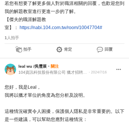
若您有想要了解更多個人對於職涯相關的回覆，也歡迎您到
我的解題教室進行更進一步的了解。
【傑夫的職涯解題教
室】：
https://nabi.104.com.tw/room/10047704#
1
人拍手
拍手
肯定
回覆
leal wu /吳灃展
・
關注
104資訊科技股份有限公司 獵才招聘處 Head hunter
・
2024/7/16
您好，我是Leal，
我將以獵才單位的角度為您分析及說明。
這種情況確實令人困擾，保護個人隱私是非常重要的。以下
是一些建議，可以幫助您應對這種情況：