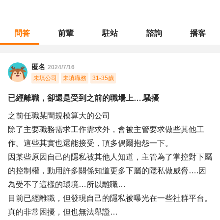
問答
前輩
駐站
諮詢
播客
職涯診所
/
軟體工程
/
已經離職，卻還是受到之前的職場上….騷擾
匿名
2024/7/16
未填公司
未填職務
31-35歲
已經離職，卻還是受到之前的職場上….騷擾
之前任職某間規模算大的公司
除了主要職務需求工作需求外，會被主管要求做些其他工
作。這些其實也還能接受，頂多偶爾抱怨一下。
因某些原因自己的隱私被其他人知道，主管為了掌控對下屬
的控制權，動用許多關係知道更多下屬的隱私做威脅….因
為受不了這樣的環境…所以離職…
目前已經離職，但發現自己的隱私被曝光在一些社群平台。
真的非常困擾，但也無法舉證…