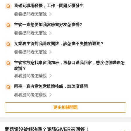
我碰到職場騷擾，工作上問題反覆發生
看看提問者怎麼說
面對這種困擾的情況，保持冷靜和理性是非常重要的。不要
輕易做出激動或衝動的行動，要以冷靜的態度來應對問題。
主管一直想要加我當臉書好友怎麼辦?
加強網絡安全意識：
看看提問者怎麼說
女業務主管對我過度關懷，該怎麼不失禮的迴避？
在線上保護個人隱私需要不斷的警覺和注意。加強網絡安全
看看提問者怎麼說
意識，避免點擊可疑連結、定期更改密碼、使用安全的網絡
主管常故意找事留我加班，再藉口送我回家，態度也很曖昧怎
等，可以幫助您保護個人資訊的安全。
麼辦？
最重要的是要保護自己的隱私權，並採取適當的措施來應對
看看提問者怎麼說
這種情況。如果您感到困惑或需要進一步的建議，不妨尋求
同事一直有意無意肢體接觸，該怎麼避開
法律專業人士或相關機構的幫助。祝您能夠有效地處理這個
看看提問者怎麼說
困擾，保護自己的隱私。
更多相關問題
問題還沒被解決嗎？邀請GIVER來回答！