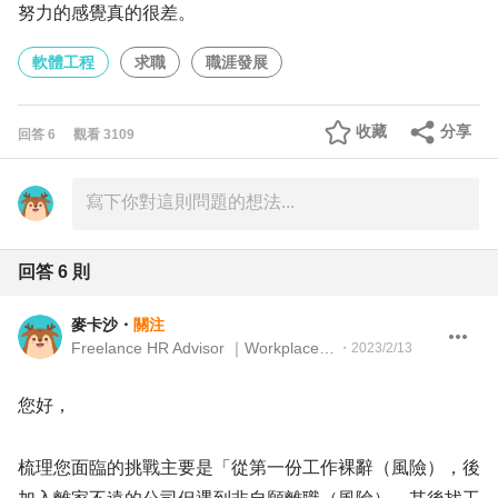
努力的感覺真的很差。
軟體工程
求職
職涯發展
收藏
分享
回答
6
觀看
3109
回答
6
則
麥卡沙
・
關注
Freelance HR Advisor ｜Workplace Observer
・
2023/2/13
您好，
梳理您面臨的挑戰主要是「從第一份工作裸辭（風險），後