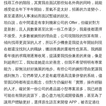
找尋工作的階段，其實我在面試那些知名外商的同時，就能
感受從去年下半年開始，景氣不是太好，招募的力道變小，
甚至還遇到人事凍結而面試暫緩的狀況。
坦白說，在中間還是有拿到幾家公司的 Offer，但礙於對方
是新創，且人員數量甚至比第一份工作還少，我最後都選擇
不接受。大多數被婉拒的理由是，公司現階段的預算有限，
傾向找尋更資深的人才，所以不少機會是我從去年開始到現
在都還沒找到人的職缺，獵頭推薦的重複性也算高。我媽眼
看年後的求職潮逐漸收尾，提議要我找份兼差的來做，像是
到超商打工，我知道她是出於善意，但我不希望明明有專業
能力，卻無法好好施展的地步。有些公司的婉拒理由更讓我
感到無力，它們希望人才是有處理過高流量併發的系統，儘
管面試時都有提出觀念，但對方仍偏好有「實際」操作經驗
的人才。礙於第一份公司的產品篇小型專案居多，我已經盡
可能在有限的資源下，盡心盡力地完成開發義務，甚至為了
讓用戶體驗更好，選擇原生語言來開發 APP，被否定過往