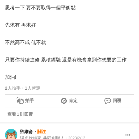
思考一下 要不要取得一個平衡點
先求有 再求好
不然高不成 低不就
只要你持續進修 累積經驗 還是有機會拿到你想要的工作
加油!
2
人拍手
・
1
人肯定
拍手
肯定
回覆
查看
1
則回覆
鄧維侖
・
關注
陽光伏特家 共同創辦人
・
2023/2/13