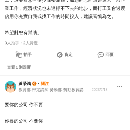
工，這要看您有多少餘裕兼顧，如您的志向還是進入一般企
業工作，經濟狀況也未達撐不下去的地步，而打工又會過度
佔用你充實自我或找工作的時間投入，建議審慎為之。
希望對您有幫助。
3
人拍手
・
2
人肯定
拍手
肯定
回覆
查看
1
則回覆
黃榮鴻
・
關注
教育部-部定講師 勞動部-勞動教育講師 職業安全衛生講師＆職涯顧問＆ 教育訓練顧問＆人生教練
・
2023/2/13
要你的公司 你不要
你要的公司 不要你