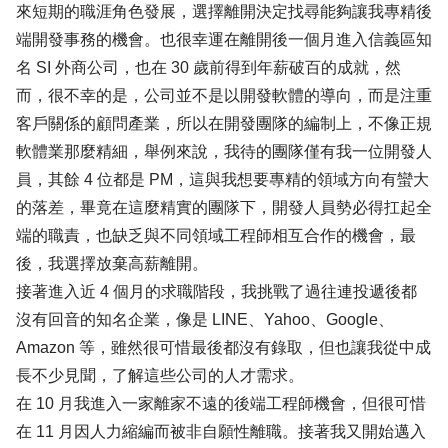
來短期的職涯角色發展，選擇離開決定找尋能夠讓我專精後
端開發事務的機會。也很幸運在離開後一個月進入信義區知
名 SI 外商公司，也在 30 歲前得到年薪破百的成就，然
而，很不幸的是，公司並不是以開發軟體的導向，而是注重
客戶關係的顧問產業，所以在開發團隊的編制上，不像正規
軟體業那麼精細，舉例來說，我待的團隊僅有我一位開發人
員，其餘 4 位都是 PM，這與我想要專精的領域方向有蠻大
的落差，畢竟在這麼精實的團隊下，開發人員勢必得扛起全
端的職責，也缺乏與不同領域工程師相互合作的機會，最
後，我選擇放棄高薪離開。
接著進入近 4 個月的求職階段，我挑戰了過往連投遞後都
沒有回音的知名企業，像是 LINE、Yahoo、Google、
Amazon 等，雖然很可惜最後都沒有錄取，但也讓我從中成
長不少見聞，了解這些公司的人才需求。
在 10 月我進入一家離家不遠的後端工程師機會，但很可惜
在 11 月因人力縮編而被非自願性離職。接著我又開始邁入