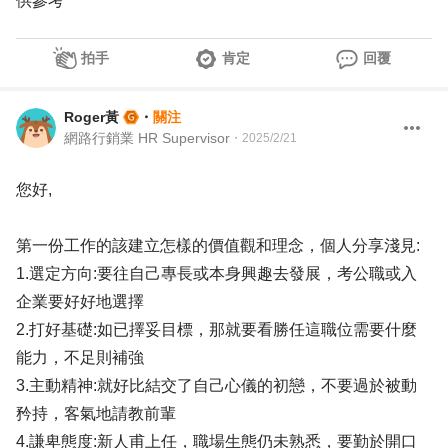
供參考
拍手
肯定
回覆
Roger黃
・
關注
網路行銷業 HR Supervisor
・
2025/2/21
您好,
第一份工作的該建立怎樣的價值觀和理念，個人分享淺見:
1.選定方向:要往自己專長或本身興趣去發展，考公職或入
企業要好好地選擇
2.打好基礎:如已擇妥目標，那就要看勝任這職位需要什麼
能力，不足則補強
3.主動精神:就好比結交了自己心儀的初戀，不要過於被動
矜持，客氣地請教前輩
4.謙卑態度:新人甫上任，職場生態仍未熟悉，要勤於開口