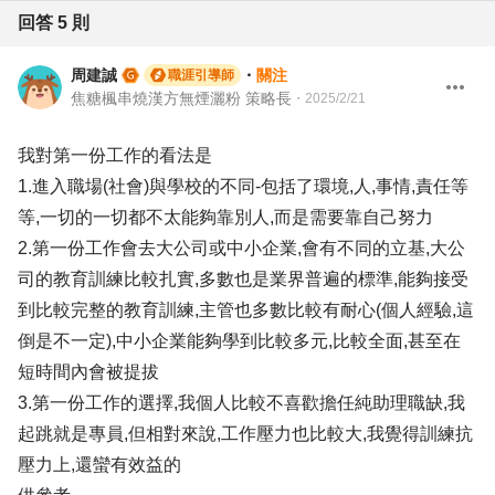
回答
5
則
周建誠
・
關注
職涯引導師
焦糖楓串燒漢方無煙灑粉 策略長
・
2025/2/21
我對第一份工作的看法是
1.進入職場(社會)與學校的不同-包括了環境,人,事情,責任等
等,一切的一切都不太能夠靠別人,而是需要靠自己努力
2.第一份工作會去大公司或中小企業,會有不同的立基,大公
司的教育訓練比較扎實,多數也是業界普遍的標準,能夠接受
到比較完整的教育訓練,主管也多數比較有耐心(個人經驗,這
倒是不一定),中小企業能夠學到比較多元,比較全面,甚至在
短時間內會被提拔
3.第一份工作的選擇,我個人比較不喜歡擔任純助理職缺,我
起跳就是專員,但相對來說,工作壓力也比較大,我覺得訓練抗
壓力上,還蠻有效益的