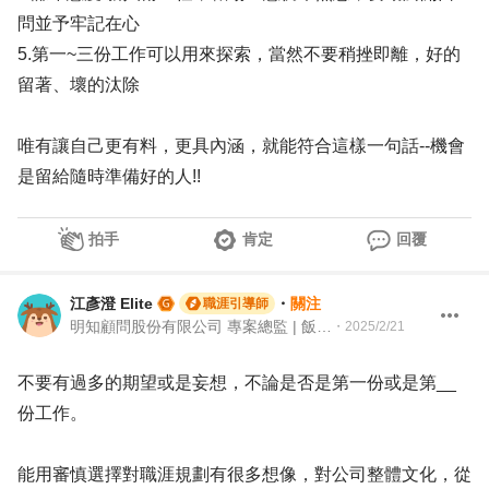
問並予牢記在心
5.第一~三份工作可以用來探索，當然不要稍挫即離，好的
留著、壞的汰除
唯有讓自己更有料，更具內涵，就能符合這樣一句話--機會
是留給隨時準備好的人!!
拍手
肯定
回覆
江彥澄 Elite
・
關注
職涯引導師
明知顧問股份有限公司 專案總監 | 飯店人 | 104 Giver職涯引導師
・
2025/2/21
不要有過多的期望或是妄想，不論是否是第一份或是第__
份工作。
能用審慎選擇對職涯規劃有很多想像，對公司整體文化，從