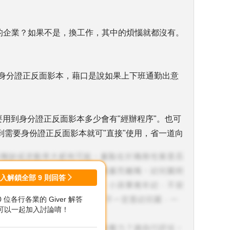
意的企業？如果不是，換工作，其中的煩惱就都沒有。
的身分證正反面影本，藉口是說如果上下班通勤出意
要用到身分證正反面影本多少會有"經辦程序"。也可
到需要身份證正反面影本就可"直接"使用，省一道向
下班會更小心，萬一不幸有意外需要證件再提供。
登入解鎖全部
9
則回答
00 位各行各業的 Giver 解答
前先提供身份證影本無關。跟發生後能否照經辦程序
可以一起加入討論唷！
(排除意外後陷入嚴重昏迷，世上完全沒有人可協助