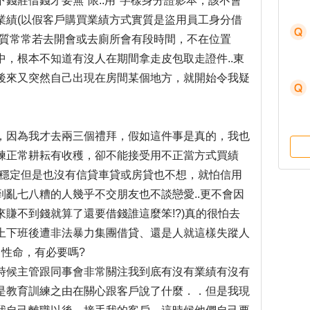
莊借錢才要無''限..用''字樣身分證影本，該不會
業績(以假客戶購買業績方式實質是盜用員工身分借
性質常常若去開會或去廁所會有段時間，不在位置
，根本不知道有沒人在期間拿走皮包取走證件..東
後來又突然自己出現在房間某個地方，就開始令我疑
因為我才去兩三個禮拜，假如這件事是真的，我也
練正常耕耘有收穫，卻不能接受用不正當方式買績
不穩定但是也沒有信貸車貸或房貸也不想，就怕信用
亂七八糟的人幾乎不交朋友也不談戀愛..更不會因
賺不到錢就算了還要借錢誰這麼笨!?)真的很怕去
上下班後遭非法暴力集團借貸、還是人就這樣失蹤人
性命，有必要嗎?
候主管跟同事會非常關注我到底有沒有業績有沒有
是教育訓練之由在關心跟客戶說了什麼．．但是我現