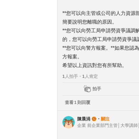
**您可以向主管或公司的人力資源
簡要說明您離職的原因。
**您可以向勞工局申請勞資爭議調
的，您可以向勞工局申請勞資爭議
**您可以向警方報案。**如果您
方報案。
希望以上資訊對您有所幫助。
1
人拍手
・
1
人肯定
拍手
查看
1
則回覆
陳晨涓
・
關注
企業 前企業部門主管│大學講師