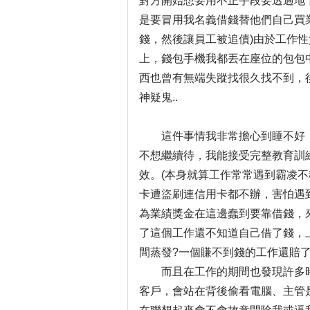
對方開始想要用不正手段要透過地下錢
是要冒用我名義借錢替他們自己買
錢，然後讓員工被追債)由於工作
上，錢包手機我都丟在座位的包包中
西也曾有無端失蹤找很久找不到，
神疑鬼..
這件事情我非常擔心到睡不好，
不想繼續待，我能接受完整教育訓
效。(本身就算工作常常遇到霸凌
卡遭盜刷連信用卡都不辦，害怕遇到
為業績獎金在這邊蠢到要靠借錢，來
了這個工作還不知道自己借了錢，
間蒸發?一個賺不到錢的工作還賠了
而且在工作的期間也發現許多時
客戶，會站在背後偷看電腦、主管