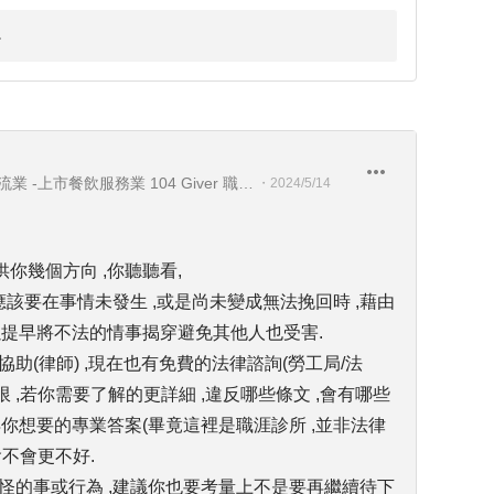
上市電子業-上市製造業 -上市物流業 -上市餐飲服務業 104 Giver 職涯引導師 第003202410005號
・
2024/5/14
供你幾個方向 ,你聽聽看,
,應該要在事情未發生 ,或是尚未變成無法挽回時 ,藉由
以提早將不法的情事揭穿避免其他人也受害.
協助(律師) ,現在也有免費的法律諮詢(勞工局/法
間有限 ,若你需要了解的更詳細 ,違反哪些條文 ,會有哪些
得你想要的專業答案(畢竟這裡是職涯診所 ,並非法律
會不會更不好.
奇怪的事或行為 ,建議你也要考量上不是要再繼續待下