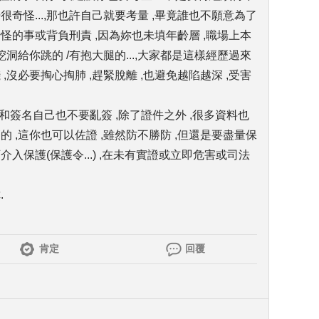
覺很奇怪...,那也許自己就要考量 ,畢竟誰也不願意為了
怪的事或背負刑責 ,因為妳也未填年齡層 ,職場上本
挖洞給你跳的 /有抱大腿的...,大家都是這樣經歷過來
,沒必要掏心掏肺 ,趕緊脫離 ,也避免越陷越深 ,受害
章和簽名自己也不要亂簽 ,除了證件之外 ,很多資料也
的 ,這你也可以佐證 ,雖然防不勝防 ,但還是要盡量保
入保護(保護令...) ,在未有實證或立即危害或司法
.
肯定
回覆