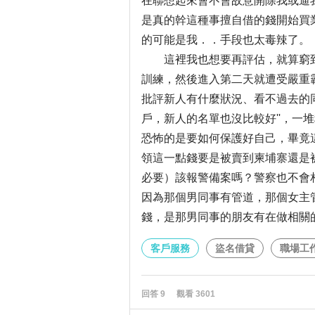
在聯想起來會不會故意開除我或逼
是真的幹這種事擅自借的錢開始買
的可能是我．．手段也太毒辣了。
這裡我也想要再評估，就算窮到
訓練，然後進入第二天就遭受嚴重
批評新人有什麼狀況、看不過去的同
戶，新人的名單也沒比較好''，一
恐怖的是要如何保護好自己，畢竟
領這一點錢要是被賣到柬埔寨還是
必要）該報警備案嗎？警察也不會
因為那個男同事有管道，那個女主
錢，是那男同事的朋友有在做相關
客戶服務
盜名借貸
職場工
回答
9
觀看
3601