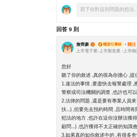
回答
9
則
詹齊豪
・
關注
職涯引導師
您好
聽了你的敘述 ,真的很為你擔心 ,提
1.違法的事情 ,要盡快去報警處理 
警察或司法機關的調查 ,也許也可
2.法律的問題 ,還是要有專業人員來
扶...) ,但要先去預約時間 ,且時
犯法的地方 ,也許在這你沒辦法獲
顧問...) ,也許獲得不太正確的知識
3.如果真的如你敘述中的 ,有很多