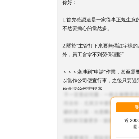
你好：
1.首先確認這是一家從事正規生
不然要擔心的當然多。
2.關於"主管打下來要無備註字樣
外，員工會拿不到勞保理賠"
＞＞＞牽涉到"申請"作業，甚至需
以當作公司便宜行事，之後只要遇
你拿取的經辦程序。
可向公司說：我也擔心出意外，上
近 20
通勤意外申請理賠成功跟還沒出事
還
提供資料有關。所以等發生後再說