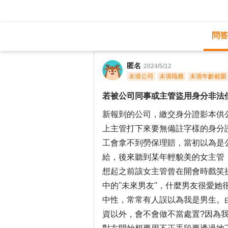
問答
職涯診所
/
客戶服務
/
匿名
2024/5/12
未填公司
未填職務
未填年齡範圍
若被公司同事或主管盜用身分非法
新報到的公司，繳交身分證影本供公
上主管打下來要無備註字樣的身分
工會拿不到勞保理賠，當初以為是
給，後來聽到某年輕貌美的女主管
想起之前該女主管曾在開會時戲笑
中的''未來男友''，什麼男友很
中性，常常有人誤以為我是男生。
資以外，會不會做不當處置?因為