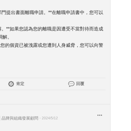
部門提出書面離職申請。**在離職申請書中，您可以
解。**如果您認為您的離職是因遭受不當對待而造成
調解。
認為您的個資已被洩露或您遭到人身威脅，您可以向警
肯定
回覆
│品牌與組織發展顧問
・
2024/5/12