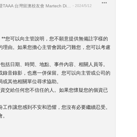
Seadiving Holidays 喜潛水假期暨TAAA 台灣留澳校友會 Martech Director 行銷科技長暨TAAA 理事
・
2024/5/12
。**您可以向主管說明，您不願意提供無備註字樣的
的理由。如果您擔心主管會因此刁難您，您可以考慮
。
**包括日期、時間、地點、事件內容、相關人員等。
或錄音錄影，也應一併保留。您可以向主管或公司的
局或其他相關單位尋求協助。
的個資交給任何您不信任的人。如果您懷疑您的個資已
份工作讓您感到不安和恐懼，您沒有必要繼續忍受。
會。