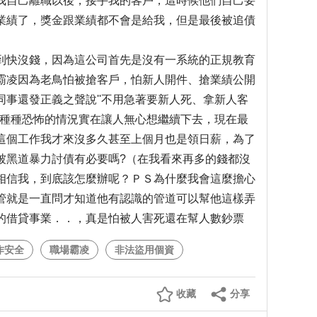
我自己離職以後，接手我的客戶，這時候他們自己要
業績了，獎金跟業績都不會是給我，但是最後被追債
快沒錢，因為這公司首先是沒有一系統的正規教育
霸凌因為老鳥怕被搶客戶，怕新人開件、搶業績公開
事還發正義之聲說''不用急著要新人死、拿新人客
堆種種恐怖的情況實在讓人無心想繼續下去，現在最
這個工作我才來沒多久甚至上個月也是領日薪，為了
被黑道暴力討債有必要嗎?（在我看來再多的錢都沒
相信我，到底該怎麼辦呢？ＰＳ為什麼我會這麼擔心
管就是一直問才知道他有認識的管道可以幫他這樣弄
的借貸事業．．，真是怕被人害死還在幫人數鈔票
作安全
職場霸凌
非法盜用個資
收藏
分享