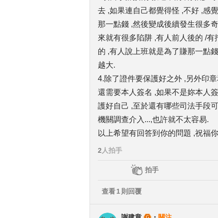
去 ,如果連自己都覺得怪 ,不好 ,感
那一點錢 ,然後變成後續發生很多奇
來就有很多陷阱 ,有人前人後的 /有
的 ,有人說上班就是為了賺那一點錢 
越大.
4.除了證件要保護好之外 ,另外印
還需要本人簽名 ,如果不是妳本人簽
護好自己 ,至於還有哪些司法手段可介
機關調查介入...,也許就不太容易.
以上希望有回答到你的問題 ,祝福你
2
人拍手
拍手
查看
1
則回覆
謝建章
・
關注