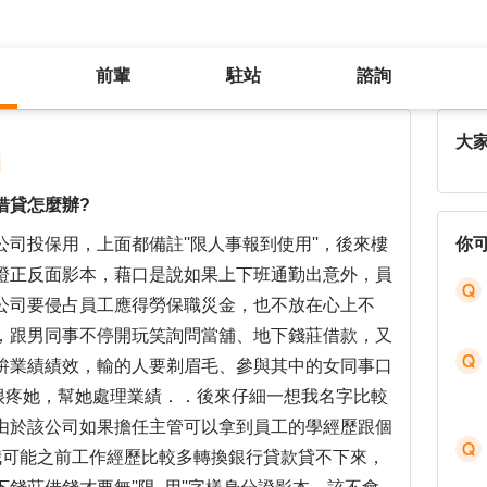
前輩
駐站
諮詢
若被公司同事或主管盜用身分非法借貸怎麼辦?
大
借貸怎麼辦?
司投保用，上面都備註''限人事報到使用''，後來樓
你
證正反面影本，藉口是說如果上下班通勤出意外，員
公司要侵占員工應得勞保職災金，也不放在心上不
，跟男同事不停開玩笑詢問當舖、地下錢莊借款，又
拚業績績效，輸的人要剃眉毛、參與其中的女同事口
愛她很疼她，幫她處理業績．．後來仔細一想我名字比較
由於該公司如果擔任主管可以拿到員工的學經歷跟個
我可能之前工作經歷比較多轉換銀行貸款貸不下來，