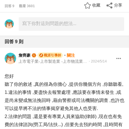
收藏
分享
回答
9
觀看
3601
回答
9
則
詹齊豪
・
關注
職涯引導師
上市電子業-上市製造業 -上市物流業 -上市餐飲服務業 104 Giver 職涯引導師 第003202410005號
・
2024/5/14
您好
聽了你的敘述 ,真的很為你擔心 ,提供你幾個方向 ,你聽聽看,
1.違法的事情 ,要盡快去報警處理 ,應該要在事情未發生 ,或
是尚未變成無法挽回時 ,藉由警察或司法機關的調查 ,也許也
可以提早將不法的情事揭穿避免其他人也受害.
2.法律的問題 ,還是要有專業人員來協助(律師) ,現在也有免
費的法律諮詢(勞工局/法扶...) ,但要先去預約時間 ,且時間有