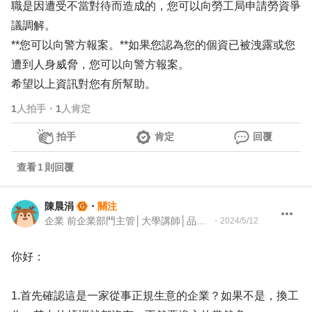
職是因遭受不當對待而造成的，您可以向勞工局申請勞資爭
議調解。
**您可以向警方報案。**如果您認為您的個資已被洩露或您
遭到人身威脅，您可以向警方報案。
希望以上資訊對您有所幫助。
1
人拍手
・
1
人肯定
拍手
肯定
回覆
查看
1
則回覆
陳晨涓
・
關注
企業 前企業部門主管│大學講師│品牌與組織發展顧問
・
2024/5/12
你好：
1.首先確認這是一家從事正規生意的企業？如果不是，換工