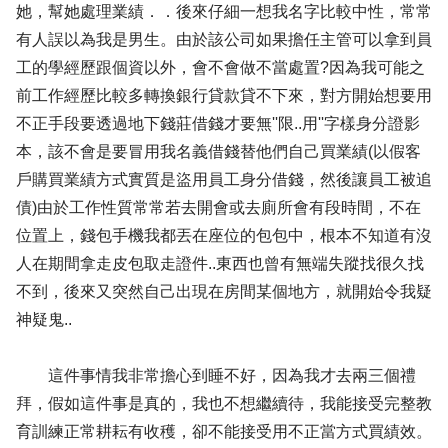
她，幫她處理業績．．後來仔細一想我名字比較中性，常常
有人誤以為我是男生。由於該公司如果擔任主管可以拿到員
工的學經歷跟個資以外，會不會做不當處置?因為我可能之
前工作經歷比較多轉換銀行貸款貸不下來，對方開始想要用
不正手段要透過地下錢莊借錢才要無''限..用''字樣身分證影
本，該不會是要冒用我名義借錢替他們自己買業績(以假客
戶購買業績方式實質是盜用員工身分借錢，然後讓員工被追
債)由於工作性質常常若去開會或去廁所會有段時間，不在
位置上，錢包手機我都丟在座位的包包中，根本不知道有沒
人在期間拿走皮包取走證件..東西也曾有無端失蹤找很久找
不到，後來又突然自己出現在房間某個地方，就開始令我疑
神疑鬼..
這件事情我非常擔心到睡不好，因為我才去兩三個禮
拜，假如這件事是真的，我也不想繼續待，我能接受完整教
育訓練正常耕耘有收穫，卻不能接受用不正當方式買績效。