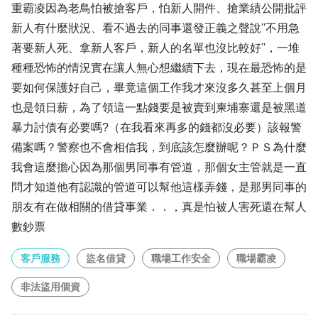
重霸凌因為老鳥怕被搶客戶，怕新人開件、搶業績公開批評
新人有什麼狀況、看不過去的同事還發正義之聲說''不用急
著要新人死、拿新人客戶，新人的名單也沒比較好''，一堆
種種恐怖的情況實在讓人無心想繼續下去，現在最恐怖的是
要如何保護好自己，畢竟這個工作我才來沒多久甚至上個月
也是領日薪，為了領這一點錢要是被賣到柬埔寨還是被黑道
暴力討債有必要嗎?（在我看來再多的錢都沒必要）該報警
備案嗎？警察也不會相信我，到底該怎麼辦呢？ＰＳ為什麼
我會這麼擔心因為那個男同事有管道，那個女主管就是一直
問才知道他有認識的管道可以幫他這樣弄錢，是那男同事的
朋友有在做相關的借貸事業．．，真是怕被人害死還在幫人
數鈔票
客戶服務
盜名借貸
職場工作安全
職場霸凌
非法盜用個資