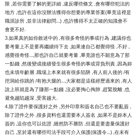
限 ,若你需要了解的更詳細 ,違反哪些條文 ,會有哪些犯法的
地方 ,也許在這你沒辦法獲得你想要的專業答案(畢竟這裡是
職涯診所 ,並非法律顧問...) ,也許獲得不太正確的知識會不
會更不好.
3.如果真的如你敘述中的 ,有很多奇怪的事或行為 ,建議你也
要考量上不是要再繼續待下去 ,如果連自己都覺得怪 ,不好 ,
感覺很奇怪...,那也許自己就要考量 ,畢竟誰也不願意為了那
一點錢 ,然後變成後續發生很多奇怪的事或背負刑責 ,因為妳
也未填年齡層 ,職場上本來就有很多陷阱 ,有人前人後的 /有
挖洞給你跳的 /有抱大腿的...,大家都是這樣經歷過來的 ,有人
說上班就是為了賺那一點錢 ,沒必要掏心掏肺 ,趕緊脫離 ,也
避免越陷越深 ,受害越大.
4.除了證件要保護好之外 ,另外印章和簽名自己也不要亂簽 ,
除了證件之外 ,很多資料也還需要本人簽名 ,如果不是妳本人
簽的 ,這你也可以佐證 ,雖然防不勝防 ,但還是要盡量保護好
自己 ,至於還有哪些司法手段可介入保護(保護令...) ,在未有