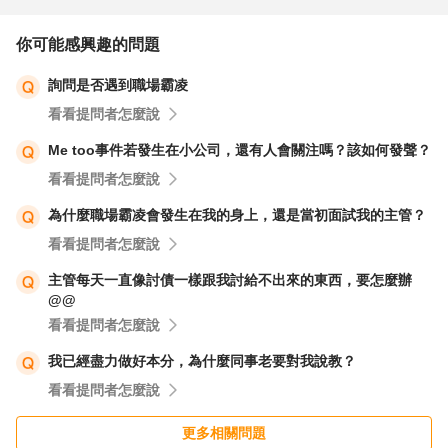
理，需要你清醒後辦理)。
你可能感興趣的問題
3.至於"擔心不在位置，被取走證件"
詢問是否遇到職場霸凌
看看提問者怎麼說
＞＞想想何時會用到這些證件？不常用就收好不用帶到公
司。身份證一般很少拿出來用。出門後整天沒要用到信用卡
Me too事件若發生在小公司，還有人會關注嗎？該如何發聲？
也不用帶到公司。可以分開放。
看看提問者怎麼說
為什麼職場霸凌會發生在我的身上，還是當初面試我的主管？
此外，辦公桌附的櫃子通常會有鑰匙，若沒有，可技巧性地
看看提問者怎麼說
把包包放在最底層。萬一被動到你也容易發現。
主管每天一直像討債一樣跟我討給不出來的東西，要怎麼辦
@@
既然新報到，辦公桌上的東西還不會太多，盡可能保持簡
看看提問者怎麼說
潔，東西被挪動也比較容易發現。若是沒有隔板的開放式辦
我已經盡力做好本分，為什麼同事老要對我說教？
公室，很難預防有些同事以為別人桌上的東西隨便都可以
看看提問者怎麼說
拿，提高留意大概就會知道有那些人會如此。
更多相關問題