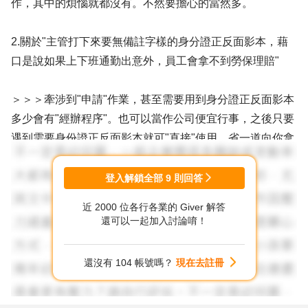
作，其中的煩惱就都沒有。不然要擔心的當然多。
2.關於"主管打下來要無備註字樣的身分證正反面影本，藉
口是說如果上下班通勤出意外，員工會拿不到勞保理賠"
＞＞＞牽涉到"申請"作業，甚至需要用到身分證正反面影本
多少會有"經辦程序"。也可以當作公司便宜行事，之後只要
遇到需要身份證正反面影本就可"直接"使用，省一道向你拿
取的經辦程序。
登入解鎖全部
9
則回答
可向公司說：我也擔心出意外，上下班會更小心，萬一不幸
近 2000 位各行各業的 Giver 解答
有意外需要證件再提供。
還可以一起加入討論唷！
通勤意外申請理賠成功跟還沒出事前先提供身份證影本無
還沒有 104 帳號嗎？
現在去註冊
關。跟發生後能否照經辦程序提供資料有關。所以等發生後
再說(排除意外後陷入嚴重昏迷，世上完全沒有人可協助辦