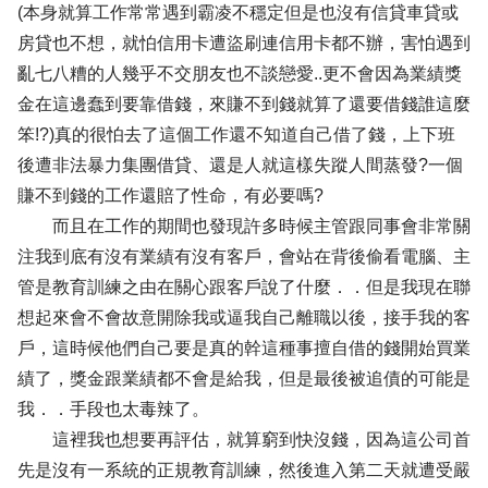
(本身就算工作常常遇到霸凌不穩定但是也沒有信貸車貸或
房貸也不想，就怕信用卡遭盜刷連信用卡都不辦，害怕遇到
亂七八糟的人幾乎不交朋友也不談戀愛..更不會因為業績獎
金在這邊蠢到要靠借錢，來賺不到錢就算了還要借錢誰這麼
笨!?)真的很怕去了這個工作還不知道自己借了錢，上下班
後遭非法暴力集團借貸、還是人就這樣失蹤人間蒸發?一個
賺不到錢的工作還賠了性命，有必要嗎?
而且在工作的期間也發現許多時候主管跟同事會非常關
注我到底有沒有業績有沒有客戶，會站在背後偷看電腦、主
管是教育訓練之由在關心跟客戶說了什麼．．但是我現在聯
想起來會不會故意開除我或逼我自己離職以後，接手我的客
戶，這時候他們自己要是真的幹這種事擅自借的錢開始買業
績了，獎金跟業績都不會是給我，但是最後被追債的可能是
我．．手段也太毒辣了。
這裡我也想要再評估，就算窮到快沒錢，因為這公司首
先是沒有一系統的正規教育訓練，然後進入第二天就遭受嚴