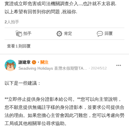
實證或立即危害或司法機關調查介入...,也許就不太容易.
以上希望有回答到你的問題 ,祝福你.
2
人拍手
拍手
肯定
回覆
查看
1
則回覆
謝建章
・
關注
Seadiving Holidays 喜潛水假期暨TAAA 台灣留澳校友會 Martech Director 行銷科技長暨TAAA 理事
・
2024/5/12
以下是一些建議：
**立即停止提供身分證影本給公司。**您可以向主管說明，
您不願意提供無備註字樣的身分證影本，並要求公司提供合
法的理由。如果您擔心主管會因此刁難您，您可以考慮向勞
工局或其他相關單位尋求協助。