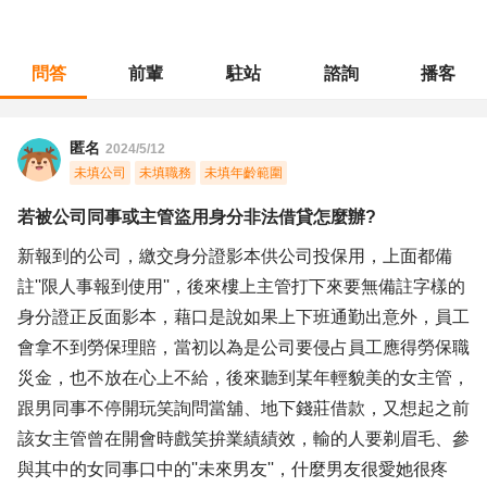
問答
前輩
駐站
諮詢
播客
職涯診所
/
客戶服務
/
若被公司同事或主管盜用身分非法借貸怎麼辦?
匿名
2024/5/12
未填公司
未填職務
未填年齡範圍
若被公司同事或主管盜用身分非法借貸怎麼辦?
新報到的公司，繳交身分證影本供公司投保用，上面都備
註''限人事報到使用''，後來樓上主管打下來要無備註字樣的
身分證正反面影本，藉口是說如果上下班通勤出意外，員工
會拿不到勞保理賠，當初以為是公司要侵占員工應得勞保職
災金，也不放在心上不給，後來聽到某年輕貌美的女主管，
跟男同事不停開玩笑詢問當舖、地下錢莊借款，又想起之前
該女主管曾在開會時戲笑拚業績績效，輸的人要剃眉毛、參
與其中的女同事口中的''未來男友''，什麼男友很愛她很疼