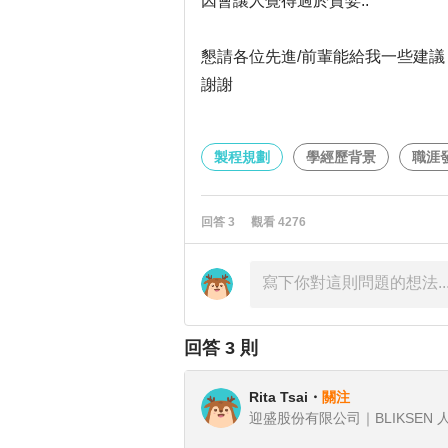
因會讓人覺得過於貪婪..
懇請各位先進/前輩能給我一些建議
謝謝
製程規劃
學經歷背景
職涯
回答
3
觀看
4276
回答
3
則
Rita Tsai
・
關注
迎盛股份有限公司｜BLIKSEN 