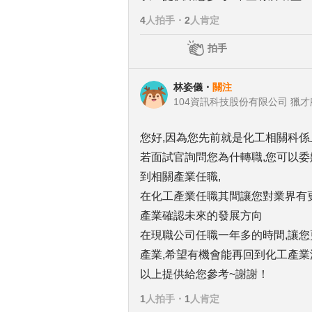
4
人拍手
・
2
人肯定
拍手
林姿儀
・
關注
104資訊科技股份有限公司 獵
您好,因為您先前就是化工相關科係
若面試官詢問您為什轉職,您可以
到相關產業任職,
在化工產業任職其間讓您對業界有
產業確認未來的發展方向
在現職公司任職一年多的時間,讓您
產業,希望有機會能再回到化工產業
以上提供給您參考~謝謝！
1
人拍手
・
1
人肯定