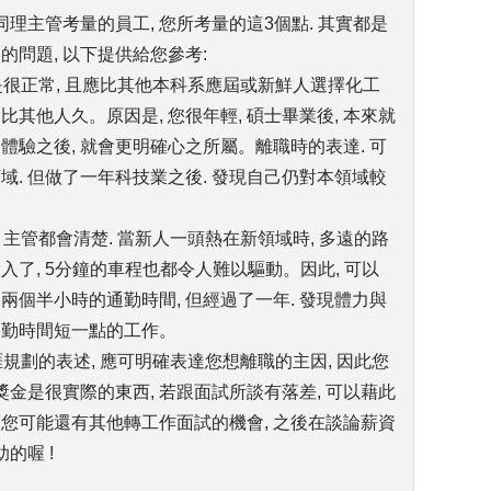
同理主管考量的員工, 您所考量的這3個點. 其實都是
的問題, 以下提供給您參考:
 是很正常, 且應比其他本科系應屆或新鮮人選擇化工
比其他人久。原因是, 您很年輕, 碩士畢業後, 本來就
體驗之後, 就會更明確心之所屬。離職時的表達. 可
域. 但做了一年科技業之後. 發現自己仍對本領域較
心, 主管都會清楚. 當新人一頭熱在新領域時, 多遠的路
入了, 5分鐘的車程也都令人難以驅動。因此, 可以
兩個半小時的通勤時間, 但經過了一年. 發現體力與
通勤時間短一點的工作。
涯規劃的表述, 應可明確表達您想離職的主因, 因此您
資獎金是很實際的東西, 若跟面試所談有落差, 可以藉此
來您可能還有其他轉工作面試的機會, 之後在談論薪資
的喔 !