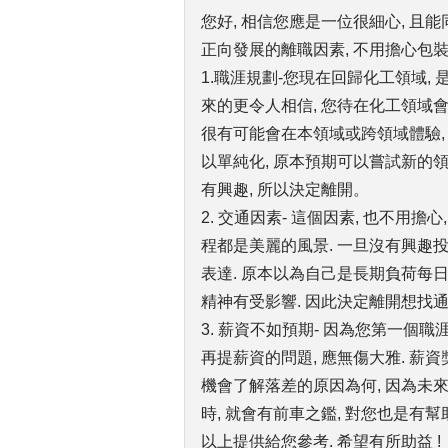
您好, 相信您應是一位很細心, 且能
正向發展的離職因素, 不用擔心包裝
1.職涯規劃-您現在回歸化工領域,
來的更令人相信, 您待在化工領域會
很有可能會在本領域或跨領域體驗, 
以單純化, 原本預期可以嘗試新的領
有興趣, 所以決定離開。
2. 交通因素- 這個因素, 也不用擔
程都是美麗的風景. 一旦沒有興趣投
表達. 原本以為自己是長期負荷每日
精神有受影響. 因此決定離開想找
3. 薪資不如預期- 因為您第一個職
再提薪資的問題, 應無傷大雅. 薪
機會了解落差的原因為何, 因為未
時, 就會有前車之鑑, 對您也是有幫助
以上提供給您參考. 希望有所助益 !