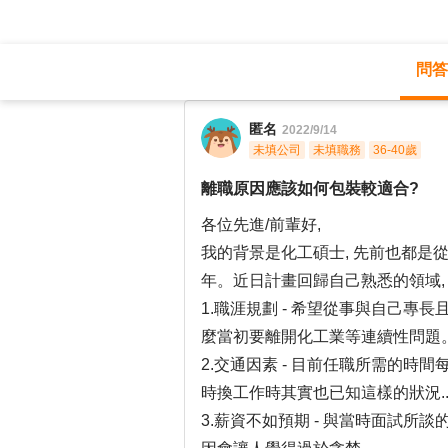
問答
職涯診所
/
製程規劃
/
匿名
2022/9/14
未填公司
未填職務
36-40歲
離職原因應該如何包裝較適合?
各位先進/前輩好,
我的背景是化工碩士, 先前也都是從
年。近日計畫回歸自己熟悉的領域,
1.職涯規劃 - 希望從事與自己專
麼當初要離開化工業等連續性問題
2.交通因素 - 目前任職所需的時間
時換工作時其實也已知這樣的狀況.
3.薪資不如預期 - 與當時面試所談