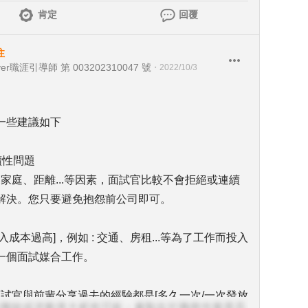
肯定
回覆
注
er職涯引導師 第 003202310047 號
・
2022/10/3
一些建議如下
續性問題
: 家庭、距離...等因素，面試官比較不會拒絕或連續
解決。您只要避免抱怨前公司即可。
入成本過高]，例如 : 交通、房租...等為了工作而投入
一個面試媒合工作。
時，面試官與前輩分享過去的經驗都是[多久一次/一次發放