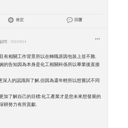
肯定
回覆
才顧問
・
2022/9/14
且有相關工作背景所以在轉職原因包裝上並不難.
委婉的告知因為本身是化工相關科係所以畢業後直接
更深入的認識與了解,但因為還年輕所以想嘗試不同
更加了解自己的目標:化工產業才是您未來想發展的
深耕努力有所貢獻.