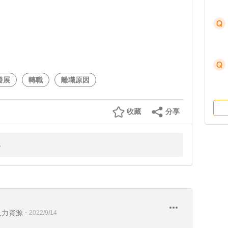
發展
轉職
離職原因
收藏
分享
人力資源
・
2022/9/14