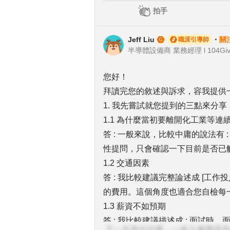
拍手
Jeff Liu
・
關
職涯引導師
半導體設備商 業務經理 l 104Giv
您好！
拜讀完您的敘述與訴求，容我提供
1. 我先嘗試就您提到的三點來分享
1.1 為什麼當初要離開化工業等連
答 : 一般來說，比較中庸的說法有 
性提問，只會確認一下目前是否已
1.2 交通因素
答 : 我比較建議完整論述成 [工作投
的費用。這個角度也適合您自檢每
1.3 薪資不如預期
答 : 我比較建議描述成 : 面試