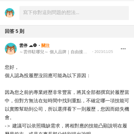
回答
5
則
雲停 ☁🛑
・
關注
～雲停駐哪兒～ 個人品牌｜自由接案 教育設計師
・
2023/11/25
您好，
個人認為投履歷沒回應可能為以下原因：
因為您之前的專業經歷非常豐富，將其全部都撰寫於履歷當
中，但對方無法在短時間中找到重點，不確定哪一項技能可
以實際幫助到公司，所以選擇看下一則履歷，您因而錯失機
會。
-＞ 建議可以依照職缺需求，將相對應的技能凸顯說明在履