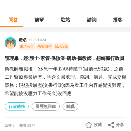
問答
前輩
駐站
諮詢
播客
職涯診所
/
行政總務
/
護理畢，經:護士-家管-保險業-研助-衛教師，想轉職行政員
匿名
2023/11/24
未填公司
未填職務
51-55歲
護理畢，經:護士-家管-保險業-研助-衛教師，想轉職行政員
衛教師離職後，(休息一年多)現待業中(目前已50歲)，之前
工作醫療專業經歷，均含文書處理、協調、溝通、完成交辦
事務；現想投履歷(文書行政)(因為看工作內容感覺沒難度，
希望能較沒壓力工作長久)沒回應
行政總務
履歷無回應
轉職
收藏
分享
回答
5
觀看
1877