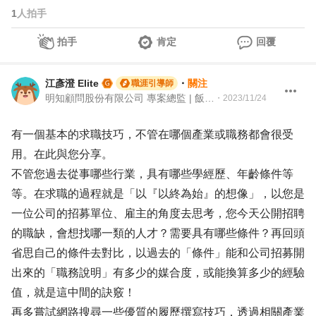
1
人拍手
拍手
肯定
回覆
江彥澄 Elite
・
關注
職涯引導師
明知顧問股份有限公司 專案總監 | 飯店人 | 104 Giver職涯引導師
・
2023/11/24
有一個基本的求職技巧，不管在哪個產業或職務都會很受
用。在此與您分享。
不管您過去從事哪些行業，具有哪些學經歷、年齡條件等
等。在求職的過程就是「以『以終為始』的想像」，以您是
一位公司的招募單位、雇主的角度去思考，您今天公開招聘
的職缺，會想找哪一類的人才？需要具有哪些條件？再回頭
省思自己的條件去對比，以過去的「條件」能和公司招募開
出來的「職務說明」有多少的媒合度，或能換算多少的經驗
值，就是這中間的訣竅！
再多嘗試網路搜尋一些優質的履歷撰寫技巧，透過相關產業