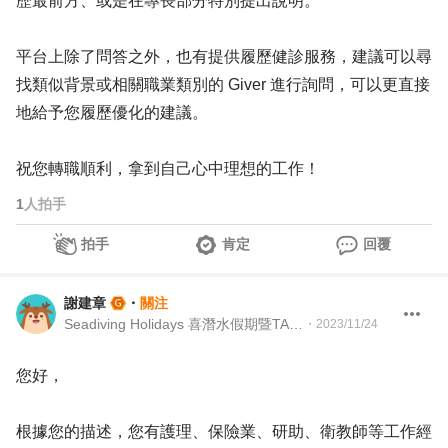
歷最前方、或是在專長部分特別提出說明。
平台上除了問答之外，也有提供履歷健診服務，建議可以尋
找類似背景或相關職業類別的 Giver 進行詢問，可以更直接
地給予您履歷優化的建議。
祝您轉職順利，拿到自己心中理想的工作！
1
人拍手
拍手
肯定
回覆
謝建章
・
關注
Seadiving Holidays 喜潛水假期暨TAAA 台灣留澳校友會 Martech Director 行銷科技長暨TAAA 理事
・
2023/11/24
您好，
根據您的描述，您有護理、保險業、研助、衛教師等工作經