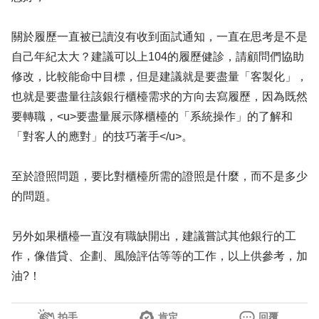
關於履歷一直被已讀沒有收到面試通知，一直在思考是不是
自己年紀太大？建議可以上104的履歷健診，請顧問們協助
修改，比較能命中目標，但是建議就是要盡量「客製化」，
也就是要盡量往該銀行櫃檯需求的方向去寫履歷，因為既然
要轉職，<u>要盡量展示隊櫃檯的「系統操作」的了解和
「對客人的應對」的技巧著手</u>。
至於證照問題，要比對櫃檯所需的證照是什麼，而不是多少
的問題。
另外如果櫃檯一直沒有職缺開出，建議嘗試其他銀行的工
作，像借貸、企劃、風險評估等等的工作，以上供參考，加
油?！
拍手
肯定
回覆