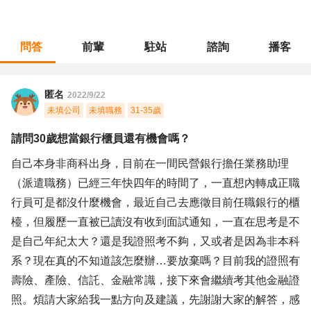
問答
前輩
駐站
諮詢
播客
職涯診所
/
行政總務
/
請問30歲想當銀行櫃員還有機會嗎？
匿名
2022/9/22
未填公司
未填職務
31-35歲
請問30歲想當銀行櫃員還有機會嗎？
自己本身非商科出身，目前在一間民營銀行擔任業務助理
（派遣職務）已經三年快四年的時間了，一直想內轉成正職
行員可是都沒什麼機會，最近自己去應徵目前任職銀行的櫃
檯，但履歷一直被已讀沒有收到面試通知，一直在思考是不
是自己年紀太大？還是我證照考不夠，又或者是因為非本科
系？現在真的不知道該怎麼辦…要放棄嗎？目前我的證照有
壽險、產險、信託、金融常識，接下來會繼續考其他金融證
照。煩請大家給我一點方向及建議，先謝謝大家的解答，感