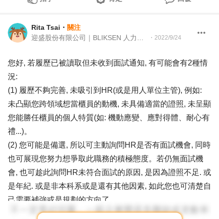
Rita Tsai
・
關注
迎盛股份有限公司｜BLIKSEN 人力資源
・
2022/9/24
您好, 若履歷已被讀取但未收到面試通知, 有可能會有2種情
況:
(1) 履歷不夠完善, 未吸引到HR(或是用人單位主管), 例如:
未凸顯您跨領域想當櫃員的動機, 未具備適當的證照, 未呈顯
您能勝任櫃員的個人特質(如: 機動應變、應對得體、耐心有
禮...)。
(2) 您可能是備選, 所以可主動詢問HR是否有面試機會, 同時
也可展現您努力想爭取此職務的積極態度。若仍無面試機
會, 也可趁此詢問HR未符合面試的原因, 是因為證照不足. 或
是年紀. 或是非本科系或是還有其他因素, 如此您也可清楚自
己需要補強或是規劃的方向了。
希望以上對您有幫助^^