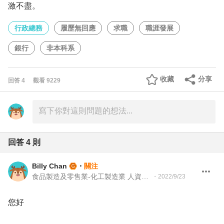
激不盡。
行政總務
履歷無回應
求職
職涯發展
銀行
非本科系
收藏
分享
回答
4
觀看
9229
回答
4
則
Billy Chan
・
關注
食品製造及零售業-化工製造業 人資副理
・
2022/9/23
您好