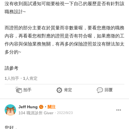
沒有收到面試通知可能要檢視一下自己的履歷是否有針對該
職務設計~
而證照的部分主要在於質量而非數量喔，要看您應徵的職務
內容，再看看您相對應的證照是否有符合喔，如果應徵的工
作內容與保險業務無關，有再多的保險證照並沒有辦法加太
多分的~
請參考
1
人拍手
・
1
人肯定
拍手
肯定
回覆
Jeff Hung
・
關注
104 職涯診所 Giver
・
2022/9/23
您好，