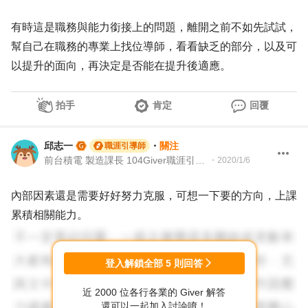
有時這是職務與能力銜接上的問題，離開之前不如先試試，
幫自己在職務的專業上找位導師，看看缺乏的部分，以及可
以提升的面向，再決定是否能在提升後適應。
拍手
肯定
回覆
邱志一
・
關注
職涯引導師
前台積電 製造課長 104Giver職涯引導師 第003202410067號
・
2020/1/6
內部因素還是需要好好努力克服，可想一下要的方向，上課
累積相關能力。
登入解鎖全部
5
則回答
近 2000 位各行各業的 Giver 解答
還可以一起加入討論唷！