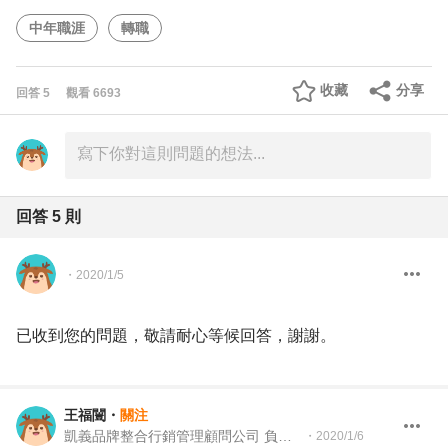
中年職涯
轉職
收藏
分享
回答
5
觀看
6693
回答
5
則
・
2020/1/5
已收到您的問題，敬請耐心等候回答，謝謝。
王福闓
・
關注
凱義品牌整合行銷管理顧問公司 負責人&總顧問
・
2020/1/6