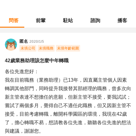
問答
前輩
駐站
諮詢
播客
職涯診所
/
不分職務
/
42歲業務助理該怎麼中年轉職
匿名
2020/1/5
未填公司
未填職務
未填年齡範圍
42歲業務助理該怎麼中年轉職
各位先進您好：
我在目前職務（業務助理）已13年，因直屬主管個人因素
轉調其他部門，同時提升我接替其部經理的職務，曾多次向
新主管表達不想擔任的意願，但新主管不接受，要我試試；
嘗試了兩個多月，覺得自己不適任此職務，但又因新主管不
接受，目前考慮轉職，離開科學園區的環境，我現在42歲
了，擔心轉職不易，想請教各位先進，聽聽各位先進的想法
與建議，謝謝您。