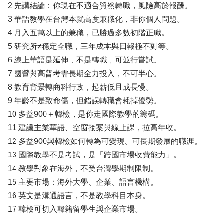
2 先講結論：你現在不適合貿然轉職，風險高於報酬。
3 華語教學在台灣本就高度兼職化，非你個人問題。
4 月入五萬以上的兼職，已勝過多數初階正職。
5 研究所≠穩定全職，三年成本與回報極不對等。
6 線上華語是延伸，不是轉職，可並行嘗試。
7 國營與高普考需長期全力投入，不可半心。
8 教育背景轉商科行政，起薪低且成長慢。
9 年齡不是致命傷，但錯誤轉職會耗掉優勢。
10 多益900＋韓檢，是你走國際教學的籌碼。
11 建議主業華語、空窗接案與線上課，拉高年收。
12 多益900與韓檢如何轉為可變現、可長期發展的職涯。
13 國際教學不是考試，是「跨國市場收費能力」。
14 教學對象在海外，不受台灣學期制限制。
15 主要市場：海外大學、企業、語言機構。
16 英文是溝通語言，不是教學科目本身。
17 韓檢可切入韓籍留學生與企業市場。