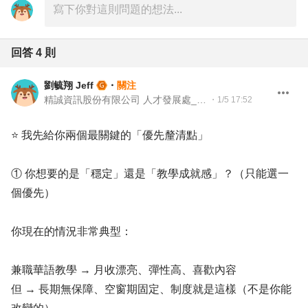
回答
4
則
劉毓翔 Jeff
・
關注
精誠資訊股份有限公司 人才發展處_人資專案經理
・
1/5 17:52
⭐ 我先給你兩個最關鍵的「優先釐清點」
① 你想要的是「穩定」還是「教學成就感」？（只能選一
個優先）
你現在的情況非常典型：
兼職華語教學 → 月收漂亮、彈性高、喜歡內容
但 → 長期無保障、空窗期固定、制度就是這樣（不是你能