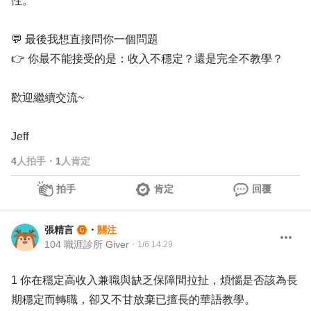
性。
💬 最後我想直接問你一個問題
👉 你最不能接受的是：收入不穩定？還是完全不教學？
歡迎繼續交流~
Jeff
4
人拍手
・
1
人肯定
拍手
肯定
回覆
張精言
・
關注
104 職涯診所 Giver
・
1/6 14:29
1 你在穩定高收入兼職與缺乏保障間拉扯，煩惱是否該為長
期穩定而轉職，卻又不甘放棄已擅長的華語教學。