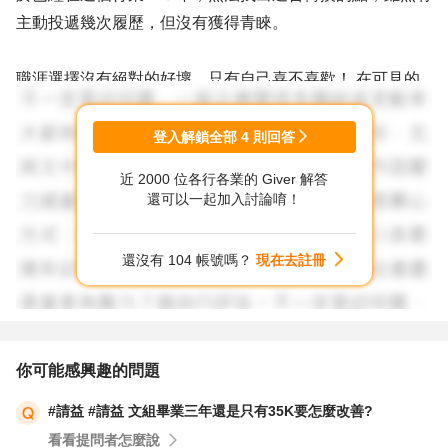
主動投遞幾次履歷，但沒有獲得青睞。
職涯選擇沒有絕對的好壞，只有自己喜不喜歡！ 在可見的
AI盛行的未來世界裡，每種專業，一定會有部分優勢被削
弱，但也會有不同的需求出現，端看自己如何調整，找出自
登入解鎖全部
4
則回答
身優勢的運用。
近 2000 位各行各業的 Giver 解答
還可以一起加入討論唷！
建議你可以找Giver 中跟你產業及背景相似的人，進行一對
一諮詢，掌握更多你的資訊及長處，或許可以更深入的討
還沒有 104 帳號嗎？
現在去註冊
論，並找到解方～
你可能感興趣的問題
#請益 #請益 文組畢業三年還是只有35K要怎麼改善?
看看提問者怎麼說