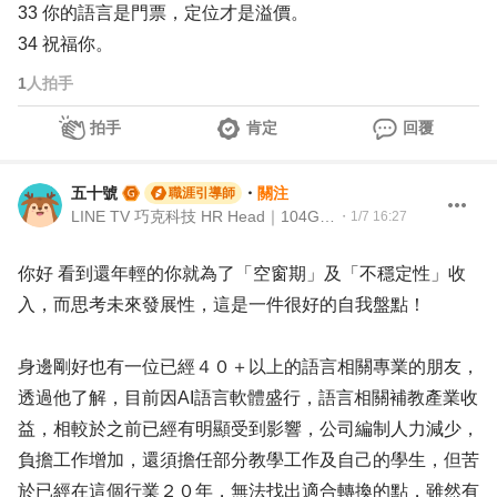
33 你的語言是門票，定位才是溢價。
34 祝福你。
1
人拍手
拍手
肯定
回覆
五十號
・
關注
職涯引導師
LINE TV 巧克科技 HR Head｜104Giver職涯引導師第003202310036號
・
1/7 16:27
你好 看到還年輕的你就為了「空窗期」及「不穩定性」收
入，而思考未來發展性，這是一件很好的自我盤點！
身邊剛好也有一位已經４０＋以上的語言相關專業的朋友，
透過他了解，目前因AI語言軟體盛行，語言相關補教產業收
益，相較於之前已經有明顯受到影響，公司編制人力減少，
負擔工作增加，還須擔任部分教學工作及自己的學生，但苦
於已經在這個行業２０年，無法找出適合轉換的點，雖然有