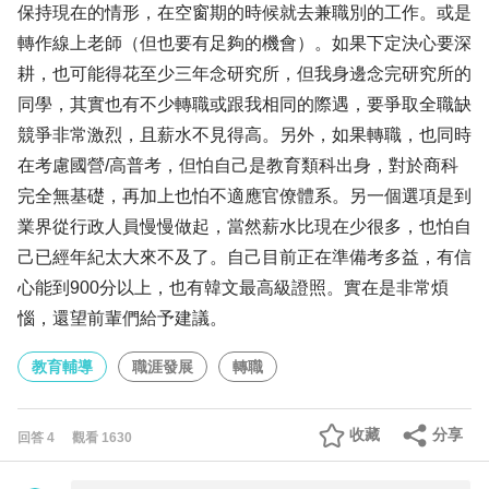
保持現在的情形，在空窗期的時候就去兼職別的工作。或是
轉作線上老師（但也要有足夠的機會）。如果下定決心要深
耕，也可能得花至少三年念研究所，但我身邊念完研究所的
同學，其實也有不少轉職或跟我相同的際遇，要爭取全職缺
競爭非常激烈，且薪水不見得高。另外，如果轉職，也同時
在考慮國營/高普考，但怕自己是教育類科出身，對於商科
完全無基礎，再加上也怕不適應官僚體系。另一個選項是到
業界從行政人員慢慢做起，當然薪水比現在少很多，也怕自
己已經年紀太大來不及了。自己目前正在準備考多益，有信
心能到900分以上，也有韓文最高級證照。實在是非常煩
惱，還望前輩們給予建議。
教育輔導
職涯發展
轉職
收藏
分享
回答
4
觀看
1630