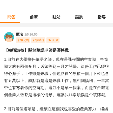
問答
前輩
駐站
諮詢
播客
職涯診所
/
教育輔導
/
【轉職請益】關於華語老師是否轉職
匿名
1/5 16:50
未填公司
未填職務
26-30歲
【轉職請益】關於華語老師是否轉職
1.目前在大學擔任華語老師，現在是課程間的空窗期，空窗
期大約有兩個多月，必須等到三月才開學。這份工作已經很
得心應手，工作雖是兼職，但鐘點費的累積一個月下來也會
有五萬以上。缺點就是這是兼職工作，無相關福利，一年當
中也有寒暑假的空窗期。這並不是單一個案，而是在台灣這
個產業大致都是這樣的情形。這讓我非常煩惱是否該轉職。
2.目前幾個選項是，繼續在這個我也喜愛的產業努力，繼續